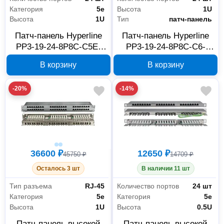
Категория
5е
Высота
1U
Высота
1U
Тип
патч-панель
Патч-панель Hyperline
Патч-панель Hyperline
PP3-19-24-8P8C-C5E-
PP3-19-24-8P8C-C6-
SH-110D 24 портов
110D 24 портов 24хRJ45
В корзину
В корзину
24хRJ45 Cat 5e 1U
Cat 6 1U 246107
246037
-20%
-14%
36600 ₽
12650 ₽
45750 ₽
14709 ₽
Осталось 3 шт
В наличии 11 шт
Тип разъема
RJ-45
Количество портов
24 шт
Категория
5е
Категория
5е
Высота
1U
Высота
0.5U
Патч-панель высокой
Патч-панель высокой