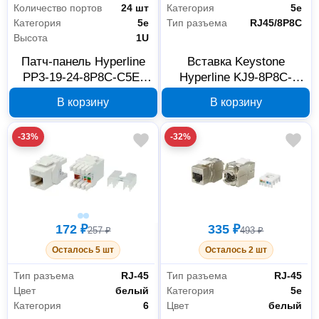
Количество портов
24 шт
Категория
5е
Категория
5е
Тип разъема
RJ45/8P8C
Высота
1U
Патч-панель Hyperline
Вставка Keystone
PP3-19-24-8P8C-C5E-
Hyperline KJ9-8P8C-
110D 24 портов RJ-45
C5e-90-WH RJ45/8P8C
В корзину
В корзину
Cat 5e 1U 246095
432595
-33%
-32%
172 ₽
335 ₽
257 ₽
493 ₽
Осталось 5 шт
Осталось 2 шт
Тип разъема
RJ-45
Тип разъема
RJ-45
Цвет
белый
Категория
5е
Категория
6
Цвет
белый