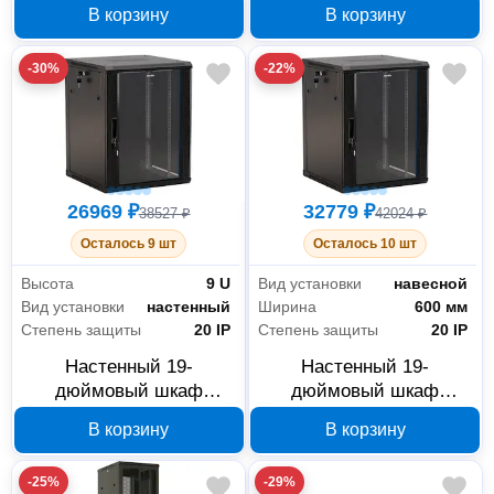
Hyperline 392642, 18U,
Hyperline TTB-4268-DD-
В корзину
В корзину
600x600 мм
RAL9004 42U 392683
-30%
-22%
26969 ₽
32779 ₽
38527 ₽
42024 ₽
Осталось 9 шт
Осталось 10 шт
Высота
9 U
Вид установки
навесной
Вид установки
настенный
Ширина
600 мм
Степень защиты
20 IP
Степень защиты
20 IP
Настенный 19-
Настенный 19-
дюймовый шкаф
дюймовый шкаф
Hyperline 392631, 9U,
Hyperline 392640, 15U,
В корзину
В корзину
600x600 мм
600x600 мм
-25%
-29%