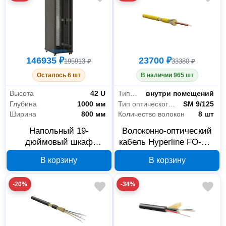
146935 ₽
23700 ₽
195913 ₽
33380 ₽
Осталось 6 шт
В наличии 965 шт
Высота
42 U
Тип прокладки
внутри помещений
Глубина
1000 мм
Тип оптического волокна
SM 9/125
Ширина
800 мм
Количество волокон
8 шт
Напольный 19-
Волоконно-оптический
дюймовый шкаф
кабель Hyperline FO-DT-
Hyperline TTB-4281-DD-
IN-9S-8-LSZH-YL 8
В корзину
В корзину
RAL9004 42U 392684
волокон 388419
-20%
-34%