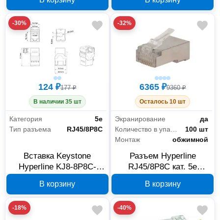
-30%
-32%
124 ₽
6365 ₽
177 ₽
9360 ₽
В наличии 35 шт
Осталось 10 шт
Категория
5е
Экранирование
да
Тип разъема
RJ45/8P8C
Количество в упаковке
100 шт
Монтаж
обжимной
Вставка Keystone
Разъем Hyperline
Hyperline KJ8-8P8C-
RJ45/8P8C кат. 5e
C5e-180-WH RJ45/8P8C
экранированный 403342
В корзину
В корзину
426192
-18%
-40%