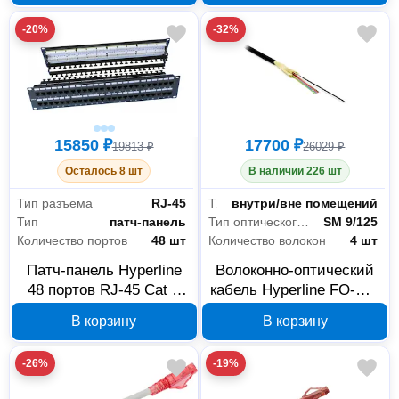
Cat 5e 0.5U 244076
-20%
-32%
15850 ₽
17700 ₽
19813 ₽
26029 ₽
Осталось 8 шт
В наличии 226 шт
Тип разъема
RJ-45
Тип прокладки
внутри/вне помещений
Тип
патч-панель
Тип оптического волокна
SM 9/125
Количество портов
48 шт
Количество волокон
4 шт
Патч-панель Hyperline
Волоконно-оптический
48 портов RJ-45 Cat 6
кабель Hyperline FO-DT-
2U 246108
IN/OUT-9S-4-LSZH-BK
В корзину
В корзину
377470
-26%
-19%