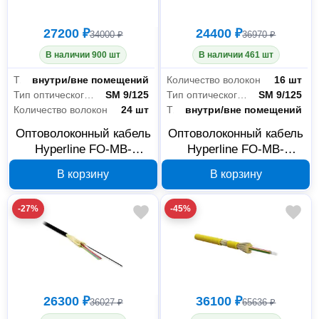
27200 ₽
24400 ₽
34000 ₽
36970 ₽
В наличии 900 шт
В наличии 461 шт
Тип прокладки
внутри/вне помещений
Количество волокон
16 шт
Тип оптического волокна
SM 9/125
Тип оптического волокна
SM 9/125
Количество волокон
24 шт
Тип прокладки
внутри/вне помещений
Оптоволоконный кабель
Оптоволоконный кабель
Hyperline FO-MB-
Hyperline FO-MB-
IN/OUT-9S-24-LSZH-BK
IN/OUT-9S-16-LSZH-BK
В корзину
В корзину
417415
417413
-27%
-45%
26300 ₽
36100 ₽
36027 ₽
65636 ₽