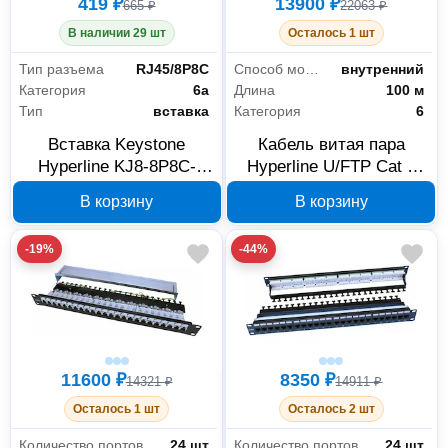
419 ₽
13900 ₽
665 ₽
22063 ₽
В наличии 29 шт
Осталось 1 шт
Тип разъема
RJ45/8P8C
Способ монтажа
внутренний
Категория
6а
Длина
100 м
Тип
вставка
Категория
6
Вставка Keystone
Кабель витая пара
Hyperline KJ8-8P8C-
Hyperline U/FTP Cat 6
C6A-180-WH RJ45
100 м 243627
В корзину
В корзину
426187
-19%
-44%
11600 ₽
8350 ₽
14321 ₽
14911 ₽
Осталось 1 шт
Осталось 2 шт
Количество портов
24 шт
Количество портов
24 шт