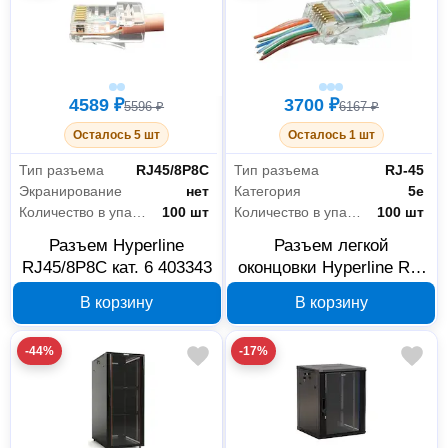
4589 ₽
3700 ₽
5596 ₽
6167 ₽
Осталось 5 шт
Осталось 1 шт
Тип разъема
RJ45/8P8C
Тип разъема
RJ-45
Экранирование
нет
Категория
5е
Количество в упаковке
100 шт
Количество в упаковке
100 шт
Разъем Hyperline
Разъем легкой
RJ45/8P8C кат. 6 403343
оконцовки Hyperline RJ-
45 8P8C 403341
В корзину
В корзину
-44%
-17%