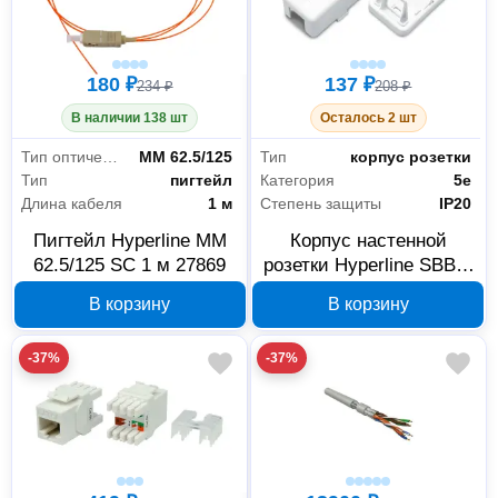
180 ₽
137 ₽
234 ₽
208 ₽
В наличии 138 шт
Осталось 2 шт
Тип оптического волокна
MM 62.5/125
Тип
корпус розетки
Тип
пигтейл
Категория
5е
Длина кабеля
1 м
Степень защиты
IP20
Пигтейл Hyperline MM
Корпус настенной
62.5/125 SC 1 м 27869
розетки Hyperline SBB3-
1-WH 441126
В корзину
В корзину
-37%
-37%