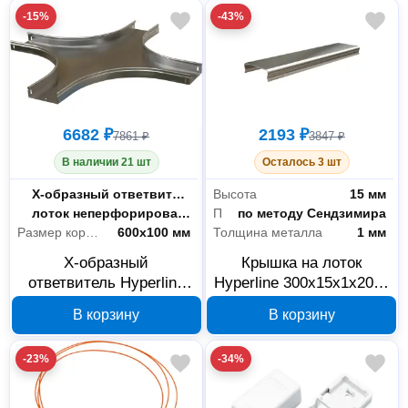
-15%
-43%
6682 ₽
2193 ₽
7861 ₽
3847 ₽
В наличии 21 шт
Осталось 3 шт
Тип
Х-образный ответвитель
Высота
15 мм
Тип лотка
лоток неперфорированный
Покрытие
по методу Сендзимира
Размер короба
600x100 мм
Толщина металла
1 мм
Х-образный
Крышка на лоток
ответвитель Hyperline
Hyperline 300х15х1х2000
RST-CXS-600-100-0,8-
мм 510357
В корзину
В корзину
R100-SZ 517333
-23%
-34%