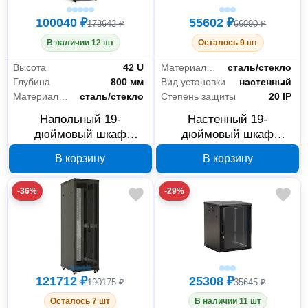
100040 ₽
55602 ₽
178643 ₽
66990 ₽
В наличии 12 шт
Осталось 9 шт
Высота
42 U
Материал дверцы
сталь/стекло
Глубина
800 мм
Вид установки
настенный
Материал дверцы
сталь/стекло
Степень защиты
20 IP
Напольный 19-
Настенный 19-
дюймовый шкаф
дюймовый шкаф
Hyperline TTB-4268-AS-
Hyperline 392633, 12U,
В корзину
В корзину
RAL9004 42U 392682
600x450 мм
-36%
-29%
121712 ₽
25308 ₽
190175 ₽
35645 ₽
Осталось 7 шт
В наличии 11 шт