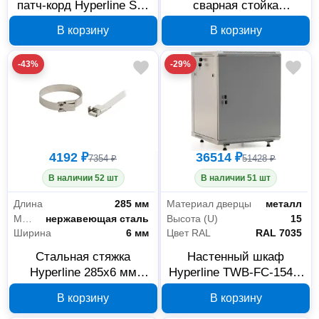
патч-корд Hyperline SC-
сварная стойка
LC MM 50/125 OM2
Hyperline 50x30x2000
В корзину
В корзину
duplex 0,5 м 244103
мм 2,5 мм 518539
-43%
-29%
4192 ₽
36514 ₽
7354 ₽
51428 ₽
В наличии 52 шт
В наличии 51 шт
Длина
285 мм
Материал дверцы
металл
Материал
нержавеющая сталь
Высота (U)
15
Ширина
6 мм
Цвет RAL
RAL 7035
Стальная стяжка
Настенный шкаф
Hyperline 285x6 мм
Hyperline TWB-FC-1545-
17098
SR-RAL7035 15U 452018
В корзину
В корзину