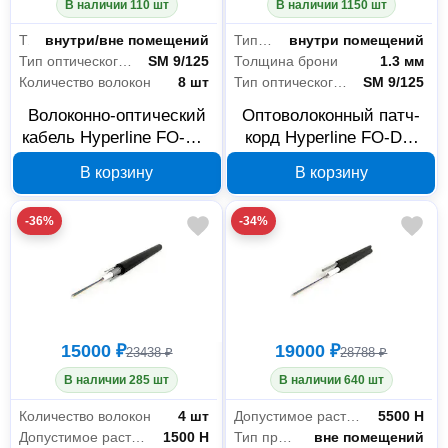
В наличии 110 шт
В наличии 1150 шт
Тип прокладки
внутри/вне помещений
Тип прокладки
внутри помещений
Тип оптического волокна
SM 9/125
Толщина брони
1.3 мм
Количество волокон
8 шт
Тип оптического волокна
SM 9/125
Волоконно-оптический
Оптоволоконный патч-
кабель Hyperline FO-DT-
корд Hyperline FO-DT-
Электрика и свет
2115
IN/OUT-9S-8-LSZH-BK 8
IN-9S-16-LSZH-YL
В корзину
В корзину
волокон 377471
388417
Аксессуары и комплектующие
205
-36%
-34%
Кабеленесущие системы
14
Кабель и провод
354
Компоненты СКС
1270
Розетки и выключатели
11
15000 ₽
19000 ₽
23438 ₽
28788 ₽
Показать все
В наличии 285 шт
В наличии 640 шт
Количество волокон
4 шт
Допустимое растягивающее усилие (монтаж)
5500 Н
Крепёж
37
Допустимое растягивающее усилие (монтаж)
1500 Н
Тип прокладки
вне помещений