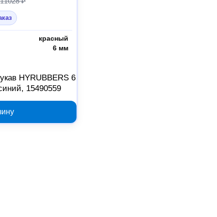
11028 ₽
аказ
красный
6 мм
рукав HYRUBBERS 6
-синий, 15490559
зину