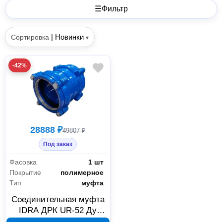
☰
Фильтр
|
Новинки
Сортировка
▾
-42%
28888 ₽
49807 ₽
Под заказ
Фасовка
1 шт
Покрытие
полимерное
Тип
муфта
Соединительная муфта
IDRA ДРК UR-52 Ду
200/225 для ПВХ, ПНД и