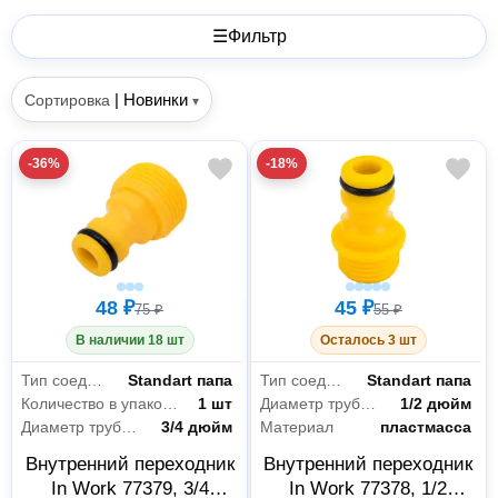
☰
Фильтр
|
Новинки
Сортировка
▾
-36%
-18%
48 ₽
45 ₽
75 ₽
55 ₽
В наличии 18 шт
Осталось 3 шт
Тип соединителя
Standart папа
Тип соединителя
Standart папа
Количество в упаковке
1 шт
Диаметр трубы/крана
1/2 дюйм
Диаметр трубы/крана
3/4 дюйм
Материал
пластмасса
Внутренний переходник
Внутренний переходник
In Work 77379, 3/4
In Work 77378, 1/2