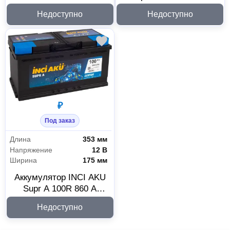
232x173x225 мм 462123
353x175x175 мм 450419
Недоступно
Недоступно
₽
Под заказ
Длина
353 мм
Напряжение
12 В
Ширина
175 мм
Аккумулятор INCI AKU
Supr A 100R 860 A
353x175x190 мм 450330
Недоступно