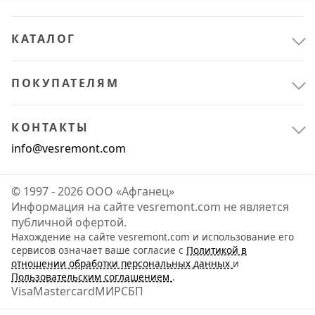
КАТАЛОГ
ПОКУПАТЕЛЯМ
КОНТАКТЫ
info@vesremont.com
© 1997 - 2026 ООО «Афганец»
Информация на сайте vesremont.com не является
публичной офертой.
Нахождение на сайте vesremont.com и использование его
Автосервисное оборудование
3
сервисов означает ваше согласие с
Политикой в
отношении обработки персональных данных
и
Автомобильные аксессуары
3
Пользовательским соглашением
.
Visa
Mastercard
МИР
СБП