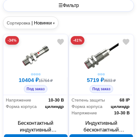
☰
Фильтр
|
Новинки
Сортировка
▾
-34%
-41%
10404 ₽
5719 ₽
15764 ₽
9693 ₽
Под заказ
Под заказ
Напряжение
10-30 В
Степень защиты
68 IP
Форма корпуса
цилиндр
Форма корпуса
цилиндр
Напряжение
10-30 В
Бесконтактный
Индуктивный
индуктивный
бесконтактный
выключатель Индукция
выключатель Индукция