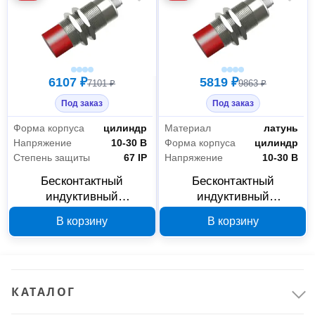
6107 ₽
5819 ₽
7101 ₽
9863 ₽
Под заказ
Под заказ
Форма корпуса
цилиндр
Материал
латунь
Напряжение
10-30 В
Форма корпуса
цилиндр
Степень защиты
67 IP
Напряжение
10-30 В
Бесконтактный
Бесконтактный
индуктивный
индуктивный
выключатель Индукция
выключатель Индукция
В корзину
В корзину
ИВ27-NO-PNP-P-
И27-NO-PNP-P Л63 00-
HT(Л63) 16453 00-
00003200
00006907
КАТАЛОГ