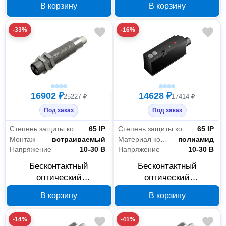
В корзину
В корзину
ИВ05-NC-NPN-P-ПГ-HT
ИВ09-NC-PNP-ПГ-HT
27665 00-00018269
Л63 00-00014794
-33%
-16%
16902 ₽
14628 ₽
25227 ₽
17414 ₽
Под заказ
Под заказ
Степень защиты корпуса
65 IP
Степень защиты корпуса
65 IP
Монтаж
встраиваемый
Материал корпуса
полиамид
Напряжение
10-30 В
Напряжение
10-30 В
Бесконтактный
Бесконтактный
оптический
оптический
выключатель Индукция
выключатель Индукция
В корзину
В корзину
O031-NO-PNP-P Л63 с
O0132-NO/NC-PNP-P с
регулировкой 11632 00-
регулировкой 11668 00-
-14%
-41%
00002010
00002046