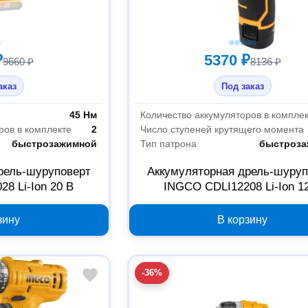
₽
5370 ₽
9660 ₽
8136 ₽
аказ
Под заказ
45 Нм
Количество аккумуляторов в компле
ров в комплекте
2
Число ступеней крутящего момента
быстрозажимной
Тип патрона
быстроза
рель-шуруповерт
Аккумуляторная дрель-шуруп
8 Li-Ion 20 В
INGCO CDLI12208 Li-Ion 1
зину
В корзину
-36%