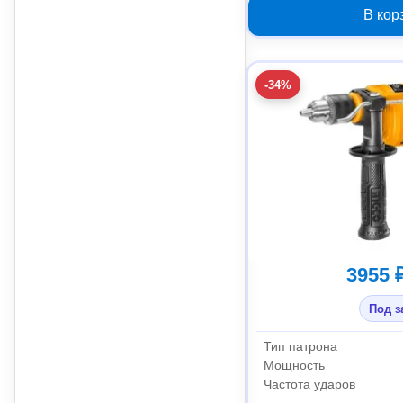
В кор
-34%
3955 
Под з
Тип патрона
Мощность
Частота ударов