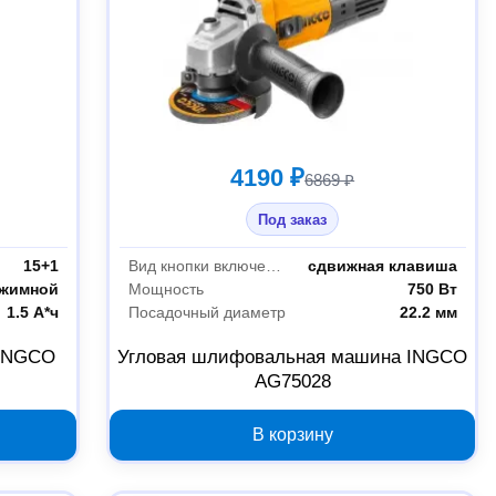
4190 ₽
6869 ₽
Под заказ
15+1
Вид кнопки включения
сдвижная клавиша
жимной
Мощность
750 Вт
1.5 А*ч
Посадочный диаметр
22.2 мм
 INGCO
Угловая шлифовальная машина INGCO
AG75028
В корзину