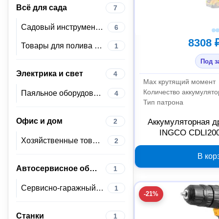
Всё для сада
7
Садовый инструмент и инвентарь
6
8308 
Товары для полива и водоснабжения
1
Под з
Электрика и свет
4
Max крутящий момент
Количество аккумулято
Паяльное оборудование
4
Тип патрона
Офис и дом
2
Аккумуляторная д
INGCO CDLI2002
Хозяйственные товары
2
В кор
Автосервисное оборудование
1
Сервисно-гаражный инструмент
1
-21%
Станки
1