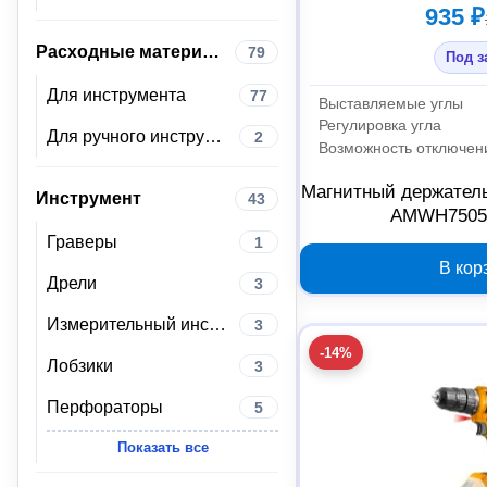
935 ₽
Расходные материалы
79
Под з
Для инструмента
77
Выставляемые углы
Регулировка угла
Для ручного инструмента
2
Возможность отключен
Магнитный держател
Инструмент
43
AMWH75051
Граверы
1
В кор
Дрели
3
Измерительный инструмент
3
-14%
Лобзики
3
Перфораторы
5
Показать все