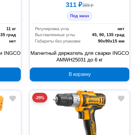
311 ₽
389 ₽
Под заказ
11 кг
Регулировка угла
нет
135 град
Выставляемые углы
45, 90, 135 град
нет
Габариты без упаковки
90х90х15 мм
ки INGCO
Магнитный держатель для сварки INGCO
AMWH25031 до 6 кг
В корзину
-29%