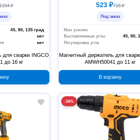
523 ₽
1154 ₽
716 ₽
аказ
Под заказ
45, 90, 135 град
Max усилие
нет
Выставляемые углы
45, 90, 
ия
нет
Регулировка угла
ь для сварки INGCO
Магнитный держатель для свар
 до 16 кг
AMWH50041 до 11 кг
зину
В корзину
-34%