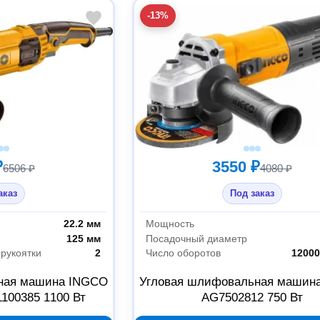
-13%
₽
3550 ₽
6506 ₽
4080 ₽
аказ
Под заказ
22.2 мм
Мощность
125 мм
Посадочный диаметр
рукоятки
2
Число оборотов
12000
ная машина INGCO
Угловая шлифовальная машин
100385 1100 Вт
AG7502812 750 Вт