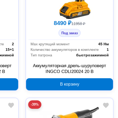
8490 ₽
11958 ₽
Под заказ
кте
2
Max крутящий момент
45 Нм
15+1
Количество аккумуляторов в комплекте
1
жимной
Тип патрона
быстрозажимной
оверт
Аккумуляторная дрель-шуруповерт
2 В
INGCO CDLI20024 20 В
В корзину
-39%