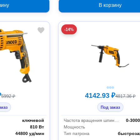
зину
В корзину
-14%
₽
4142.93 ₽
5992 ₽
4817.36 ₽
аказ
Под заказ
ключевой
Частота вращения шпинделя
0-300
810 Вт
Мощность
44800 уд/мин
Тип патрона
быстроза