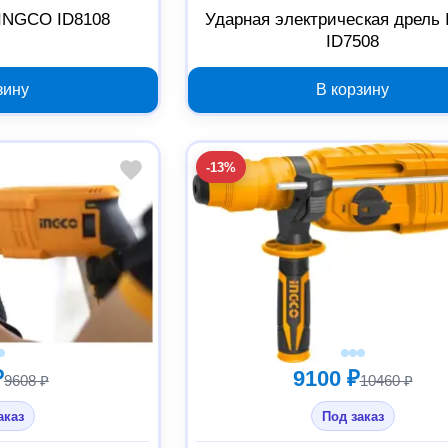
 INGCO ID8108
Ударная электрическая дрель
ID7508
зину
В корзину
-13%
₽
9100 ₽
9608 ₽
10460 ₽
аказ
Под заказ