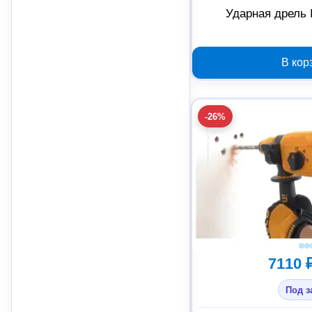
Ударная дрель
В кор
-26%
7110 
Под з