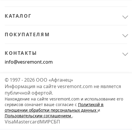
КАТАЛОГ
ПОКУПАТЕЛЯМ
КОНТАКТЫ
info@vesremont.com
© 1997 - 2026 ООО «Афганец»
Информация на сайте vesremont.com не является
публичной офертой.
Нахождение на сайте vesremont.com и использование его
Электрика и свет
4
сервисов означает ваше согласие с
Политикой в
отношении обработки персональных данных
и
Освещение
2
Пользовательским соглашением
.
Visa
Mastercard
МИР
СБП
Светильники
2