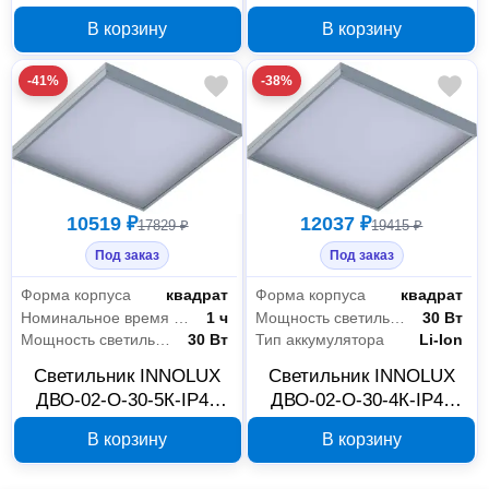
IP20 14737
IP65 3-фазный 80818
В корзину
В корзину
-41%
-38%
10519 ₽
12037 ₽
17829 ₽
19415 ₽
Под заказ
Под заказ
Форма корпуса
квадрат
Форма корпуса
квадрат
Номинальное время работы в аварийном режиме
1 ч
Мощность светильника
30 Вт
Мощность светильника
30 Вт
Тип аккумулятора
Li-Ion
Светильник INNOLUX
Светильник INNOLUX
ДВО-02-О-30-5К-IP40
ДВО-02-О-30-4К-IP40
Армстронг-А1 82687
Армстронг-А3 82686
В корзину
В корзину