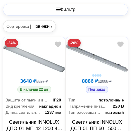
☰
Фильтр
|
Новинки
Сортировка
▾
-34%
-26%
3648 ₽
8886 ₽
5527 ₽
12008 ₽
В наличии 22 шт
Под заказ
Защита от пыли и влаги
IP20
Тип
потолочные
Вид крепления
накладной
Напряжение питания
220 В
Длина светильника
1237 мм
Тип рассеивателя
матовый
Светильник INNOLUX
Светильник INNOLUX
ДПО-01-МП-42-1200-4К-
ДСП-01-ПП-60-1500-5К