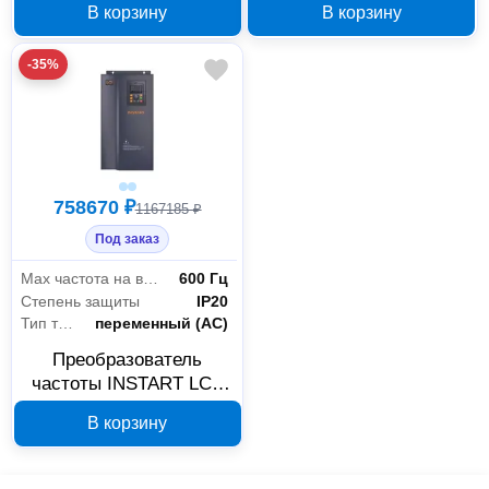
В корзину
В корзину
-35%
758670 ₽
1167185 ₽
Под заказ
Мах частота на выходе
600 Гц
Степень защиты
IP20
Тип тока
переменный (AC)
Преобразователь
частоты INSTART LCI-
G250/P280-4 280 кВт 380
В корзину
В IP20 92600