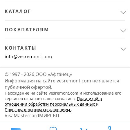
КАТАЛОГ
ПОКУПАТЕЛЯМ
КОНТАКТЫ
info@vesremont.com
© 1997 - 2026 ООО «Афганец»
Информация на сайте vesremont.com не является
публичной офертой.
Нахождение на сайте vesremont.com и использование его
Электрика и свет
3
сервисов означает ваше согласие с
Политикой в
отношении обработки персональных данных
и
Аксессуары и комплектующие
1
Пользовательским соглашением
.
Visa
Mastercard
МИР
СБП
Приводная техника
1
Устройства электропитания
1