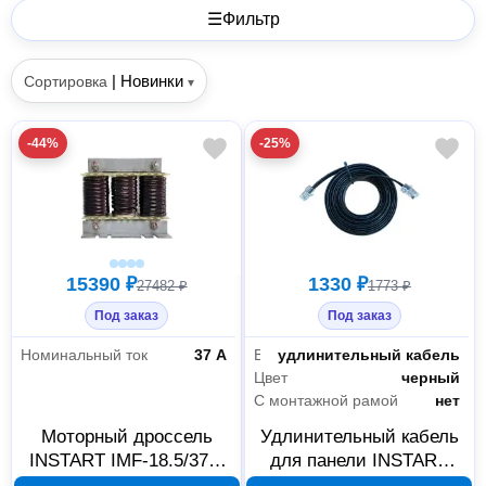
☰
Фильтр
|
Новинки
Сортировка
▾
-44%
-25%
15390 ₽
1330 ₽
27482 ₽
1773 ₽
Под заказ
Под заказ
Номинальный ток
37 А
Вид
удлинительный кабель
Цвет
черный
С монтажной рамой
нет
Моторный дроссель
Удлинительный кабель
INSTART IMF-18.5/37-4
для панели INSTART
для 18,5 кВт 00023200
NCI-KP 4 м 00089200