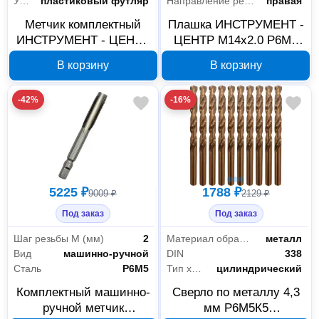
Упаковка
пластиковый футляр
Направление резьбы
правая
Метчик комплектный
Плашка ИНСТРУМЕНТ -
ИНСТРУМЕНТ - ЦЕНТР
ЦЕНТР М14х2.0 Р6М5
П7910 М30х3.5, Р6М5, 2
П3394
В корзину
В корзину
шт
-42%
-16%
5225 ₽
1788 ₽
9009 ₽
2129 ₽
Под заказ
Под заказ
Шаг резьбы М (мм)
2
Материал обработки
металл
Вид
машинно-ручной
DIN
338
Сталь
P6M5
Тип хвостовика
цилиндрический
Комплектный машинно-
Сверло по металлу 4,3
ручной метчик
мм Р6М5К5