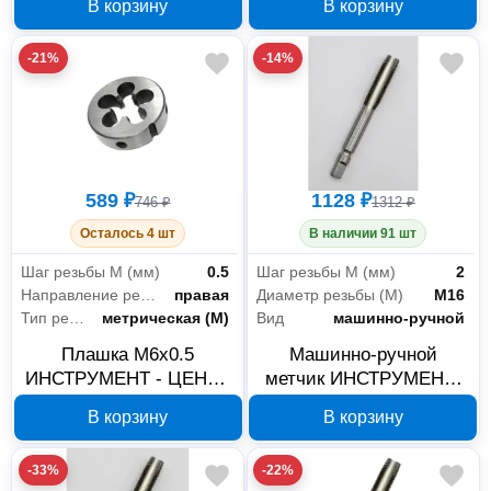
В корзину
В корзину
мм Т5К10
-21%
-14%
589 ₽
1128 ₽
746 ₽
1312 ₽
Осталось 4 шт
В наличии 91 шт
Шаг резьбы М (мм)
0.5
Шаг резьбы М (мм)
2
Направление резьбы
правая
Диаметр резьбы (М)
М16
Тип резьбы
метрическая (М)
Вид
машинно-ручной
Плашка М6x0.5
Машинно-ручной
ИНСТРУМЕНТ - ЦЕНТР
метчик ИНСТРУМЕНТ-
М8522
ЦЕНТР М16x2 P6M5
В корзину
В корзину
М7740
-33%
-22%