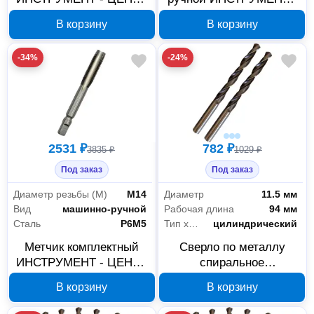
М24x2,0 мм Р6М5, 2 шт
ЦЕНТР М22х2 Р6М5
В корзину
В корзину
П7845
П7826
-34%
-24%
2531 ₽
782 ₽
3835 ₽
1029 ₽
Под заказ
Под заказ
Диаметр резьбы (М)
М14
Диаметр
11.5 мм
Вид
машинно-ручной
Рабочая длина
94 мм
Сталь
P6M5
Тип хвостовика
цилиндрический
Метчик комплектный
Сверло по металлу
ИНСТРУМЕНТ - ЦЕНТР
спиральное
М14х1.5 мм Р6М5
ИНСТРУМЕНТ - ЦЕНТР
В корзину
В корзину
П7705, 2 шт
11.5 мм Р6М5 18717А