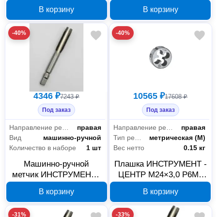
ИНСТРУМЕНТ - ЦЕНТР
ИНСТРУМЕНТ - ЦЕНТР
В корзину
В корзину
М22×2 P6M5, арт.
ЗЛП3793, 10 шт
ЗЛП3534
-40%
-40%
4346 ₽
10565 ₽
7243 ₽
17608 ₽
Под заказ
Под заказ
Направление резьбы
правая
Направление резьбы
правая
Вид
машинно-ручной
Тип резьбы
метрическая (М)
Количество в наборе
1 шт
Вес нетто
0.15 кг
Машинно-ручной
Плашка ИНСТРУМЕНТ -
метчик ИНСТРУМЕНТ -
ЦЕНТР М24×3,0 Р6М5
ЦЕНТР М24×3 Р6М5,
ЗЛП3631
В корзину
В корзину
арт. ЗЛП4389
-31%
-33%