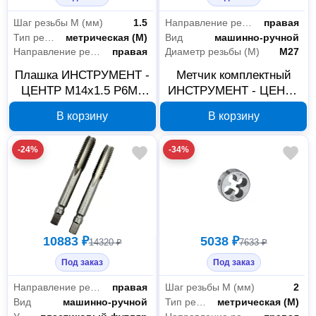
Шаг резьбы М (мм)
1.5
Направление резьбы
правая
Тип резьбы
метрическая (М)
Вид
машинно-ручной
Направление резьбы
правая
Диаметр резьбы (М)
М27
Плашка ИНСТРУМЕНТ -
Метчик комплектный
ЦЕНТР М14x1.5 Р6М5
ИНСТРУМЕНТ - ЦЕНТР
Р6381
П7874 М27х1.0, Р6М5, 2
В корзину
В корзину
шт
-24%
-34%
10883 ₽
5038 ₽
14320 ₽
7633 ₽
Под заказ
Под заказ
Направление резьбы
правая
Шаг резьбы М (мм)
2
Вид
машинно-ручной
Тип резьбы
метрическая (М)