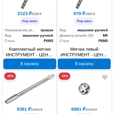
2123 ₽
879 ₽
3538 ₽
1465 ₽
Под заказ
Под заказ
Направление резьбы
правая
Вид
машинно-ручной
Вид
машинно-ручной
Диаметр резьбы (М)
М6
Сталь
P6M5
Сталь
P6M5
Комплектный метчик
Метчик левый
ИНСТРУМЕНТ - ЦЕНТР
ИНСТРУМЕНТ - ЦЕНТР
М7661, М12х1.25, Р6М5,
М6×1,0 Р6М5 Р8104
В корзину
В корзину
2 шт.
-30%
-39%
9391 ₽
6981 ₽
13416 ₽
11444 ₽