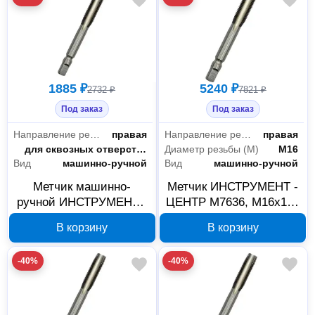
1885 ₽
5240 ₽
2732 ₽
7821 ₽
Под заказ
Под заказ
Направление резьбы
правая
Направление резьбы
правая
Отверстие
для сквозных отверстий
Диаметр резьбы (М)
М16
Вид
машинно-ручной
Вид
машинно-ручной
Метчик машинно-
Метчик ИНСТРУМЕНТ -
ручной ИНСТРУМЕНТ -
ЦЕНТР М7636, М16х1.5,
ЦЕНТР М7655,
Р6М5К5, машинно-
В корзину
В корзину
М12х0.75, Р6М5
ручной
-40%
-40%