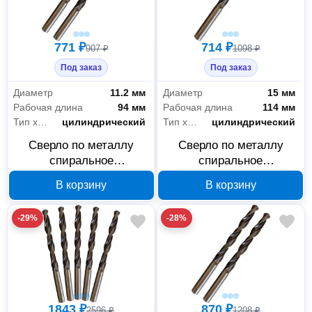
771 ₽
714 ₽
907 ₽
1098 ₽
Под заказ
Под заказ
Диаметр
11.2 мм
Диаметр
15 мм
Рабочая длина
94 мм
Рабочая длина
114 мм
Тип хвостовика
цилиндрический
Тип хвостовика
цилиндрический
Сверло по металлу
Сверло по металлу
спиральное
спиральное
ИНСТРУМЕНТ - ЦЕНТР
ИНСТРУМЕНТ - ЦЕНТР
В корзину
В корзину
11.2 мм Р6М5 18709А
15 мм Р6М5 18793А
-29%
-28%
1843 ₽
870 ₽
2596 ₽
1208 ₽