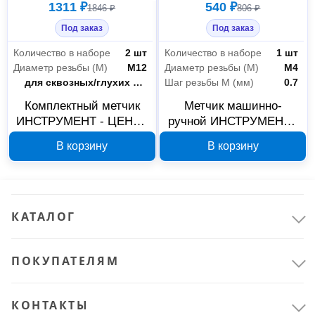
1311 ₽
540 ₽
1846 ₽
806 ₽
Под заказ
Под заказ
Количество в наборе
2 шт
Количество в наборе
1 шт
Диаметр резьбы (М)
М12
Диаметр резьбы (М)
М4
Отверстие
для сквозных/глухих отверстий
Шаг резьбы М (мм)
0.7
Комплектный метчик
Метчик машинно-
ИНСТРУМЕНТ - ЦЕНТР
ручной ИНСТРУМЕНТ -
М12x1,75 7676А
ЦЕНТР 93556А, М4x0.7,
В корзину
В корзину
P6M5, для сквозных/
глухих отверстий
КАТАЛОГ
ПОКУПАТЕЛЯМ
КОНТАКТЫ