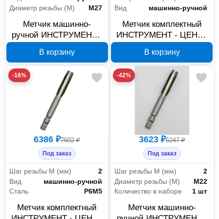
Диаметр резьбы (М)
М27
Вид
машинно-ручной
Метчик машинно-
Метчик комплектный
ручной ИНСТРУМЕНТ -
ИНСТРУМЕНТ - ЦЕНТР
ЦЕНТР М27x1.5 Р6М5
М22x2,5 Р6М5, П7829
В корзину
В корзину
П7878
-16%
-42%
6386 ₽
3623 ₽
7602 ₽
6247 ₽
Под заказ
Под заказ
Шаг резьбы М (мм)
2
Шаг резьбы М (мм)
2
Вид
машинно-ручной
Диаметр резьбы (М)
М22
Сталь
P6M5
Количество в наборе
1 шт
Метчик комплектный
Метчик машинно-
ИНСТРУМЕНТ - ЦЕНТР
ручной ИНСТРУМЕНТ -