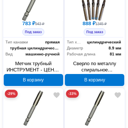
Ручной инструмент
28
783 ₽
888 ₽
Столярно-слесарный инструмент
28
943 ₽
1345 ₽
Под заказ
Под заказ
Расходные материалы
20
Тип канавки
прямая
Тип хвостовика
цилиндрический
Тип резьбы
трубная цилиндрическая дюймовая (G/BSPP)
Диаметр
8.9 мм
Для инструмента
17
Вид
машинно-ручной
Рабочая длина
81 мм
Для станков
3
Метчик трубный
Сверло по металлу
ИНСТРУМЕНТ - ЦЕНТР
спиральное
G1/4 Р6М5 18247А
ИНСТРУМЕНТ - ЦЕНТР
В корзину
В корзину
8.9 мм Р6М5 28599А
-29%
-33%