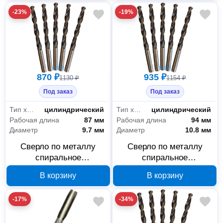
-23%
-19%
870 ₽
935 ₽
1130 ₽
1154 ₽
Под заказ
Под заказ
Тип хвостовика
цилиндрический
Тип хвостовика
цилиндрический
Рабочая длина
87 мм
Рабочая длина
94 мм
Диаметр
9.7 мм
Диаметр
10.8 мм
Сверло по металлу
Сверло по металлу
спиральное
спиральное
ИНСТРУМЕНТ - ЦЕНТР
ИНСТРУМЕНТ - ЦЕНТР
В корзину
В корзину
9.7 мм Р6М5 18636А
10.8 мм Р6М5 18694А
-17%
-34%