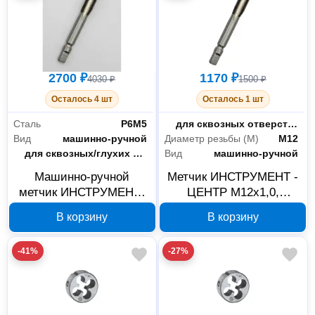
2700 ₽
1170 ₽
4030 ₽
1500 ₽
Осталось 4 шт
Осталось 1 шт
Сталь
Р6М5
Отверстие
для сквозных отверстий
Вид
машинно-ручной
Диаметр резьбы (М)
М12
Отверстие
для сквозных/глухих отверстий
Вид
машинно-ручной
Машинно-ручной
Метчик ИНСТРУМЕНТ -
метчик ИНСТРУМЕНТ-
ЦЕНТР М12x1,0,
ЦЕНТР М24x1 P6M5
машинно-ручной, P6M5,
В корзину
В корзину
М7837
М7657
-41%
-27%