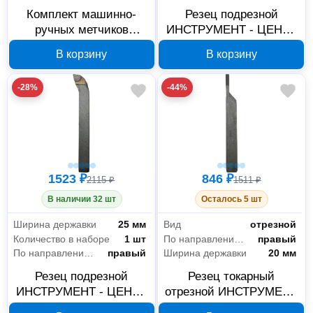
Комплект машинно-
Резец подрезной
ручных метчиков
ИНСТРУМЕНТ - ЦЕНТР
ИНСТРУМЕНТ - ЦЕНТР
12391 20х12 мм Т15К6
В корзину
В корзину
7570 М8х1.25 Р6М5, 2
шт.
-28%
-44%
1523 ₽
846 ₽
2115 ₽
1511 ₽
В наличии 32 шт
Осталось 5 шт
Ширина державки
25 мм
Вид
отрезной
Количество в наборе
1 шт
По направлению подачи
правый
По направлению подачи
правый
Ширина державки
20 мм
Резец подрезной
Резец токарный
ИНСТРУМЕНТ - ЦЕНТР
отрезной ИНСТРУМЕНТ
12387 40х25 мм ВК8
- ЦЕНТР 12375 32х20