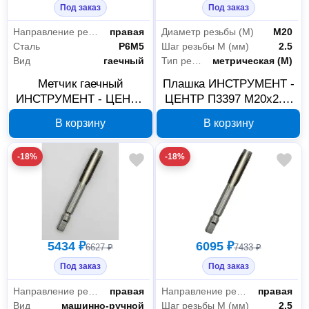
Под заказ
Под заказ
Направление резьбы
правая
Диаметр резьбы (М)
М20
Сталь
P6M5
Шаг резьбы М (мм)
2.5
Вид
гаечный
Тип резьбы
метрическая (М)
Метчик гаечный
Плашка ИНСТРУМЕНТ -
ИНСТРУМЕНТ - ЦЕНТР
ЦЕНТР П3397 М20х2.5,
М30х1,5 Р6М5 П7322
сталь Р6М5
В корзину
В корзину
-18%
-18%
5434 ₽
6095 ₽
6627 ₽
7433 ₽
Под заказ
Под заказ
Направление резьбы
правая
Направление резьбы
правая
Вид
машинно-ручной
Шаг резьбы М (мм)
2.5