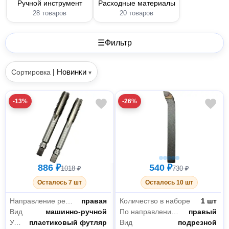
Ручной инструмент
Расходные материалы
28 товаров
20 товаров
☰
Фильтр
|
Новинки
Сортировка
▾
-13%
-26%
886 ₽
540 ₽
1018 ₽
730 ₽
Осталось 7 шт
Осталось 10 шт
Направление резьбы
правая
Количество в наборе
1 шт
Вид
машинно-ручной
По направлению подачи
правый
Упаковка
пластиковый футляр
Вид
подрезной