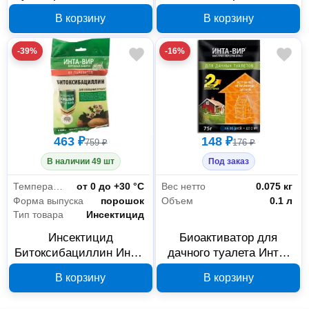
вир Актара 3 г
Сз0100ROB02
В корзину
В корзину
Of000150220
-39%
-16%
463 ₽
148 ₽
759 ₽
176 ₽
В наличии 49 шт
Под заказ
Температурный режим
от 0 до +30 °С
Вес нетто
0.075 кг
Форма выпуска
порошок
Объем
0.1 л
Тип товара
Инсектицид
Инсектицид
Биоактиватор для
Битоксибациллин Инта-
дачного туалета Инта-
вир 100 г Сз0100ROB01
вир 75 г Ск0100BIO02
В корзину
В корзину