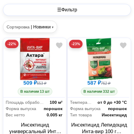
☰
Фильтр
|
Новинки
Сортировка
▾
-22%
-23%
509 ₽
587 ₽
653 ₽
762 ₽
В наличии 13 шт
В наличии 332 шт
Площадь обработки
100 м²
Температурный режим
от 0 до +30 °С
Форма выпуска
порошок
Форма выпуска
порошок
Вес нетто
0.005 кг
Тип товара
Инсектицид
Инсектицид
Инсектицид Лепидоцид
универсальный Инта-
Инта-вир 100 г