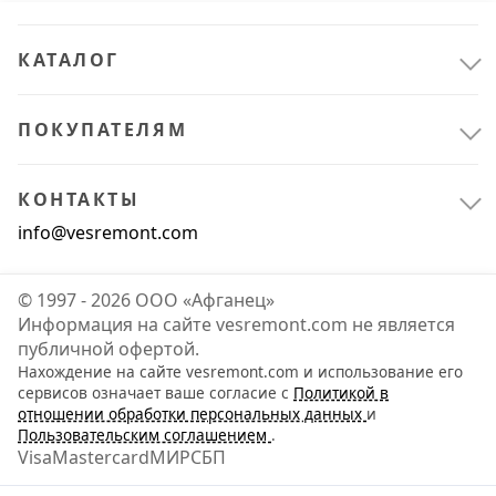
КАТАЛОГ
ПОКУПАТЕЛЯМ
КОНТАКТЫ
info@vesremont.com
© 1997 - 2026 ООО «Афганец»
Информация на сайте vesremont.com не является
публичной офертой.
Нахождение на сайте vesremont.com и использование его
Всё для сада
3
сервисов означает ваше согласие с
Политикой в
отношении обработки персональных данных
и
Уход за растениями
3
Пользовательским соглашением
.
Visa
Mastercard
МИР
СБП
Расходные материалы
1