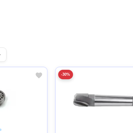
▾
-30%