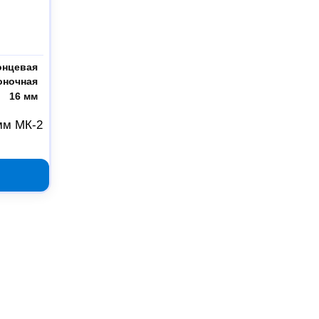
онцевая
оночная
16 мм
мм МК-2