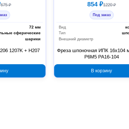
₽
854 ₽
675 ₽
1220 ₽
аказ
Под заказ
72 мм
Вид
к
льные сферические
Тип
шп
шарики
Внешний диаметр
206 1207K + H207
Фреза шпоночная ИПК 16x104 
Р6М5 РА16-104
зину
В корзину