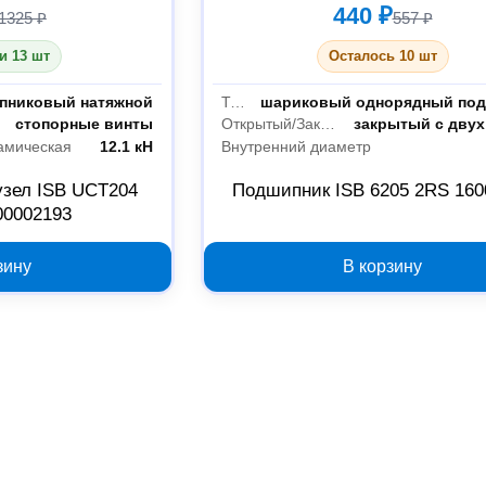
440 ₽
1325 ₽
557 ₽
и 13 шт
Осталось 10 шт
пниковый натяжной
Тип
шариковый однорядный по
стопорные винты
Открытый/Закрытый
закрытый с двух
амическая
12.1 кН
Внутренний диаметр
зел ISB UCT204
Подшипник ISB 6205 2RS 160
00002193
зину
В корзину