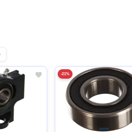
▾
-21%