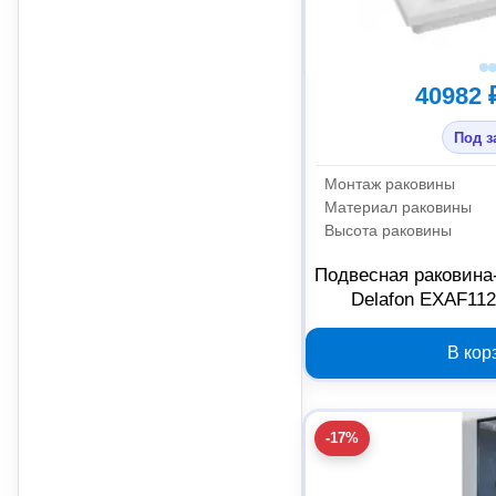
40982 
Под з
Монтаж раковины
Материал раковины
Высота раковины
Подвесная раковина
Delafon EXAF112
000000
В кор
-17%