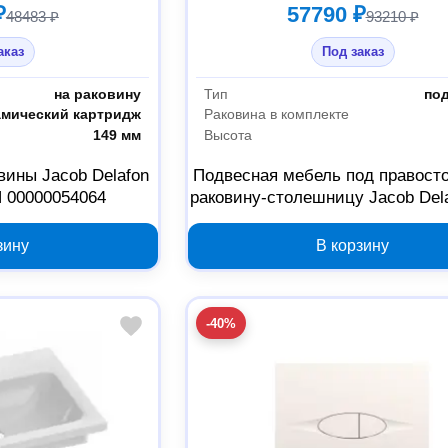
₽
57790 ₽
48483 ₽
93210 ₽
аказ
Под заказ
на раковину
Тип
по
амический картридж
Раковина в комплекте
149 мм
Высота
вины Jacob Delafon
Подвесная мебель под правос
N 00000054064
раковину-столешницу Jacob Del
EB2076-R1-N18 00000054066, 
зину
В корзину
-40%