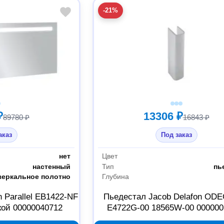
-21%
₽
13306 ₽
89780 ₽
16843 ₽
аказ
Под заказ
нет
Цвет
настенный
Тип
пь
зеркальное полотно
Глубина
n Parallel EB1422-NF
Пьедестал Jacob Delafon OD
кой 00000040712
E4722G-00 18565W-00 000000