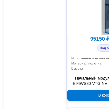
95150 
Под з
Материал полотна
Высота
Начальный модул
E94WS30-VTG NV 3
затемненн
В кор