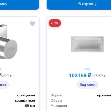
зину
В корзину
-19%
₽
103159 ₽
5277 ₽
127357 ₽
аказ
Под заказ
глянцевая
Форма
прямоу
квадратная
Объем
60 мм
Материал