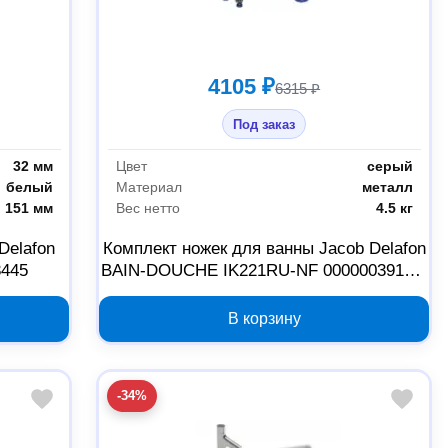
4105 ₽
6315 ₽
Под заказ
32 мм
Цвет
серый
белый
Материал
металл
151 мм
Вес нетто
4.5 кг
Delafon
Комплект ножек для ванны Jacob Delafon
3445
BAIN-DOUCHE IK221RU-NF 00000039146,
4 шт
В корзину
-34%