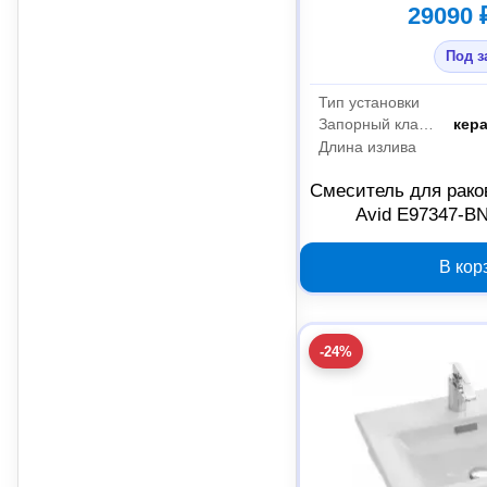
29090 
Под з
Тип установки
Запорный клапан
кер
Длина излива
Смеситель для рако
Avid E97347-B
В кор
-24%