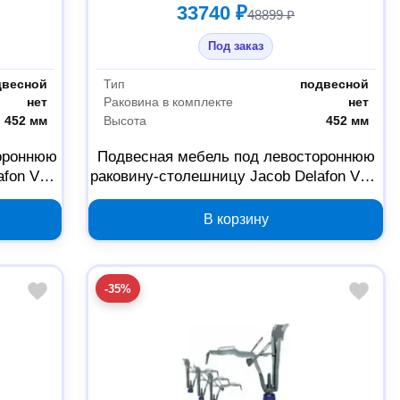
33740 ₽
48899 ₽
Под заказ
двесной
Тип
подвесной
нет
Раковина в комплекте
нет
452 мм
Высота
452 мм
тороннюю
Подвесная мебель под левостороннюю
afon VOX
раковину-столешницу Jacob Delafon VOX
100 см
EB2075-R1-N18 00000054065, 100 см
В корзину
-35%