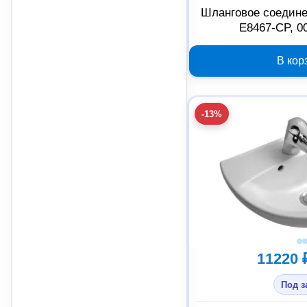
Шланговое соедине
E8467-CP, 0
В кор
-13%
11220 
Под з