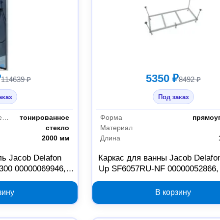
₽
5350 ₽
114639 ₽
8492 ₽
аказ
Под заказ
Исполнение полотна перегородки
тонированное
Форма
прямоу
стекло
Материал
2000 мм
Длина
ь Jacob Delafon
Каркас для ванны Jacob Delafo
00 00000069946,
Up SF6057RU-NF 00000052866,
ое стекло
см
зину
В корзину