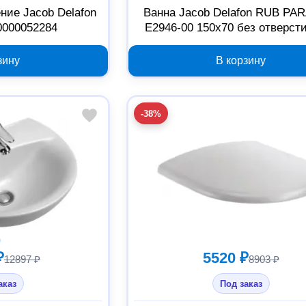
ние Jacob Delafon
Ванна Jacob Delafon RUB PA
0000052284
E2946-00 150х70 без отверст
ручек 00000011816
зину
В корзину
-38%
₽
5520 ₽
12897 ₽
8903 ₽
аказ
Под заказ