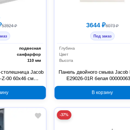
₽
3644 ₽
53924 ₽
6073 ₽
аказ
Под заказ
подвесная
Глубина
санфарфор
Цвет
110 мм
Высота
-столешница Jacob
Панель двойного смыва Jacob 
-Z-00 60х46 см
E29026-01R белая 0000006
56696
зину
В корзину
-37%