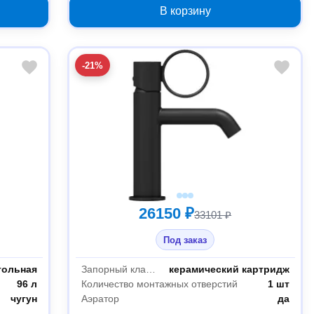
В корзину
-21%
26150 ₽
33101 ₽
Под заказ
гольная
Запорный клапан
керамический картридж
96 л
Количество монтажных отверстий
1 шт
чугун
Аэратор
да