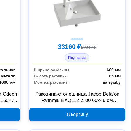
33160 ₽
50242 ₽
Под заказ
гольная
Ширина раковины
600 мм
металл
Высота раковины
85 мм
1600 мм
Монтаж раковины
на тумбу
n Odeon
Раковина-столешница Jacob Delafon
 160×75
Rythmik EXQ112-Z-00 60х46 см
00000036676
В корзину