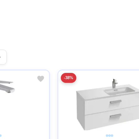
▾
-38%