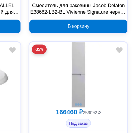
RALLEL
Смеситель для раковины Jacob Delafon
ий для
E38682-LB2-BL Vivienne Signature черный
матовый 337720
В корзину
-35%
166460 ₽
256092 ₽
Под заказ