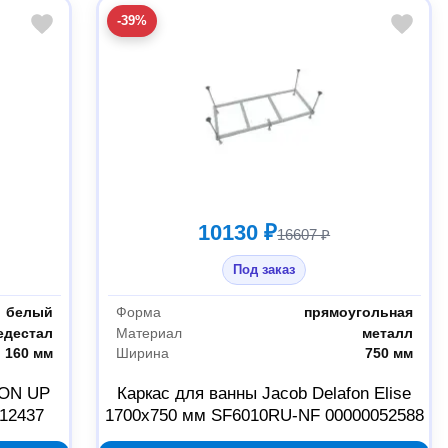
-39%
10130 ₽
16607 ₽
Под заказ
белый
Форма
прямоугольная
едестал
Материал
металл
160 мм
Ширина
750 мм
EON UP
Каркас для ванны Jacob Delafon Elise
12437
1700х750 мм SF6010RU-NF 00000052588