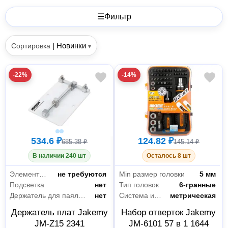
☰
Фильтр
|
Новинки
Сортировка
▾
-22%
-14%
534.6 ₽
124.82 ₽
685.38 ₽
145.14 ₽
В наличии 240 шт
Осталось 8 шт
Элементы питания
не требуются
Min размер головки
5 мм
Подсветка
нет
Тип головок
6-гранные
Держатель для паяльника
нет
Система измерения
метрическая
Держатель плат Jakemy
Набор отверток Jakemy
JM-Z15 2341
JM-6101 57 в 1 1644