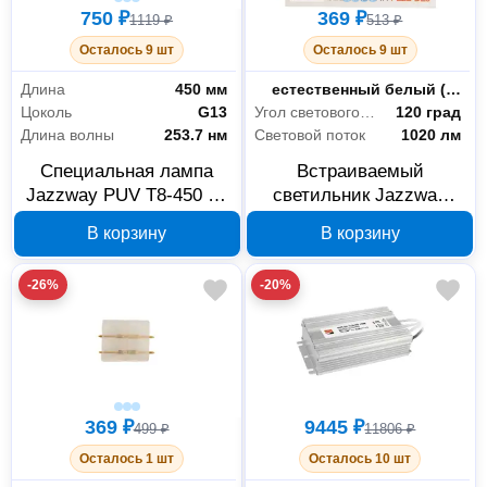
750 ₽
369 ₽
1119 ₽
513 ₽
Осталось 9 шт
Осталось 9 шт
Длина
450 мм
Цветность
естественный белый (3300-5000 К)
Цоколь
G13
Угол светового пучка
120 град
Длина волны
253.7 нм
Световой поток
1020 лм
Специальная лампа
Встраиваемый
Jazzway PUV T8-450 15
светильник Jazzway
Вт G13 5032743
PLED DL5 5026421A 12
В корзину
В корзину
Вт
-26%
-20%
369 ₽
9445 ₽
499 ₽
11806 ₽
Осталось 1 шт
Осталось 10 шт