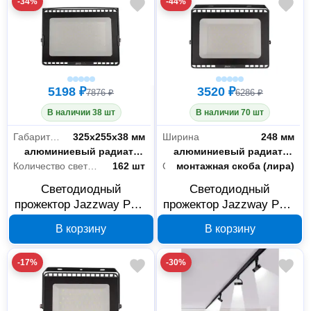
-34%
-44%
5198 ₽
3520 ₽
7876 ₽
6286 ₽
В наличии 38 шт
В наличии 70 шт
Габариты без упаковки
325х255х38 мм
Ширина
248 мм
Система охлаждения
алюминиевый радиатор
Система охлаждения
алюминиевый радиатор
Количество светодиодов/ламп
162 шт
Способ установки
монтажная скоба (лира)
Светодиодный
Светодиодный
прожектор Jazzway PFL-
прожектор Jazzway PFL-
S8 150 Вт 6500K
S8 100 Вт 6500K
В корзину
В корзину
LOWTEMP IP65 5057715
LOWTEMP IP65 5057692
-17%
-30%