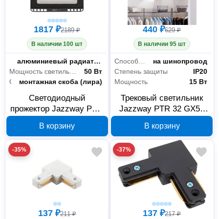
1817 ₽
440 ₽
2189 ₽
629 ₽
В наличии 100 шт
В наличии 95 шт
Система охлаждения
алюминиевый радиатор
Способ установки
на шинопровод
Мощность светильника
50 Вт
Степень защиты
IP20
Способ установки
монтажная скоба (лира)
Мощность
15 Вт
Светодиодный
Трековый светильник
прожектор Jazzway PFL-
Jazzway PTR 32 GX53
S8 50 Вт 6500K
черный 5052192
В корзину
В корзину
LOWTEMP IP65 5057678
-35%
-37%
137 ₽
137 ₽
211 ₽
217 ₽