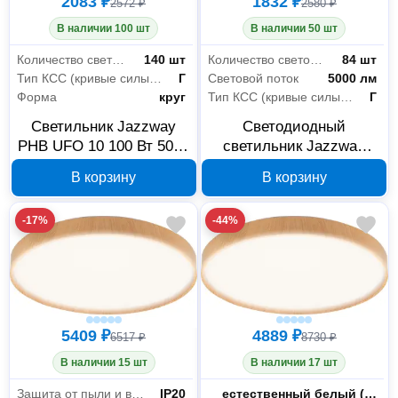
2083 ₽
1832 ₽
2572 ₽
2580 ₽
В наличии 100 шт
В наличии 50 шт
Количество светодиодов/ламп
140 шт
Количество светодиодов/ламп
84 шт
Тип КСС (кривые силы света)
Г
Световой поток
5000 лм
Форма
круг
Тип КСС (кривые силы света)
Г
Светильник Jazzway
Светодиодный
PHB UFO 10 100 Вт 5000
светильник Jazzway
К IP65 5052451
PHB UFO 10 50 Вт 5000
В корзину
В корзину
К IP65 5052413
-17%
-44%
5409 ₽
4889 ₽
6517 ₽
8730 ₽
В наличии 15 шт
В наличии 17 шт
Защита от пыли и влаги
IP20
Цветность
естественный белый (3300-5000 К)