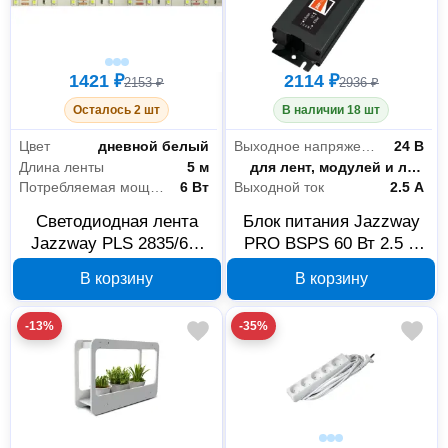
1421 ₽
2114 ₽
2153 ₽
2936 ₽
Осталось 2 шт
В наличии 18 шт
Цвет
дневной белый
Выходное напряжение
24 В
Длина ленты
5 м
Назначение
для лент, модулей и линеек
Потребляемая мощность на 1 метр
6 Вт
Выходной ток
2.5 А
Светодиодная лента
Блок питания Jazzway
Jazzway PLS 2835/60-
PRO BSPS 60 Вт 2.5 А
24В дневной белый IP20
24 В IP67 5015524
В корзину
В корзину
5 м 5015630
-13%
-35%