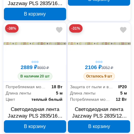
белый IP20 5 м 5015753
Jazzway PLS 2835/168-
24В холодный белый
В корзину
IP20 5 м 5015777
-38%
-31%
2889 ₽
2106 ₽
4660 ₽
3052 ₽
В наличии 20 шт
Осталось 9 шт
Потребляемая мощность на 1 метр
18 Вт
Защита от пыли и влаги
IP20
Длина ленты
5 м
Длина ленты
5 м
Цвет
теплый белый
Потребляемая мощность на 1 метр
12 Вт
Светодиодная лента
Светодиодная лента
Jazzway PLS 2835/168-
Jazzway PLS 2835/120-
24В теплый белый IP20
24В холодный белый
В корзину
В корзину
5 м 5015739
IP20 5 м 5015715