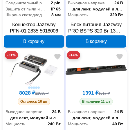
Соединительный разъем
2 pin
Выходное напряжение
24 В
Защита от пыли и влаги
IP 65
Назначение
для лент, модулей и линеек
Ширина светодиодной ленты
8 мм
Мощность
320 Вт
Коннектор Jazzway
Блок питания Jazzway
PFN-01 2835 5018006
PRO BSPS 320 Вт 13.3 А
24 В IP67 5024274
В корзину
В корзину
-31%
-14%
8028 ₽
1391 ₽
11635 ₽
1617 ₽
Осталось 10 шт
В наличии 11 шт
Выходное напряжение
24 В
Выходное напряжение
24 В
Назначение
для лент, модулей и линеек
Назначение
для лент, модулей и линеек
Мощность
240 Вт
Мощность
40 Вт