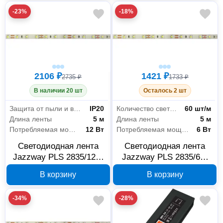
-23%
-18%
2106 ₽
1421 ₽
2735 ₽
1733 ₽
В наличии 20 шт
Осталось 2 шт
Защита от пыли и влаги
IP20
Количество светодиодов
60 шт/м
Длина ленты
5 м
Длина ленты
5 м
Потребляемая мощность на 1 метр
12 Вт
Потребляемая мощность на 1 метр
6 Вт
Светодиодная лента
Светодиодная лента
Jazzway PLS 2835/120-
Jazzway PLS 2835/60-
24В теплый белый IP20
24В холодный белый
В корзину
В корзину
5 м 5015678
IP20 5 м 5015654
-34%
-28%