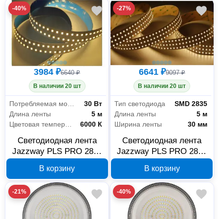
-40%
-27%
3984 ₽
6641 ₽
6640 ₽
9097 ₽
В наличии 20 шт
В наличии 20 шт
Потребляемая мощность на 1 метр
30 Вт
Тип светодиода
SMD 2835
Длина ленты
5 м
Длина ленты
5 м
Цветовая температура
6000 К
Ширина ленты
30 мм
Светодиодная лента
Светодиодная лента
Jazzway PLS PRO 2835
Jazzway PLS PRO 2835
24 В 6000 К 5 м 5052376
24 В 4000 К 5 м 5052390
В корзину
В корзину
-21%
-40%