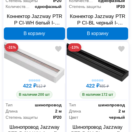
Степень защиты
IP20
Количество фаз
однофазный
Количество фаз
однофазный
Степень защиты
IP20
Коннектор Jazzway PTR
Коннектор Jazzway PTR
P CI-WH белый I-
P CI-BL черный I-
образный, 5052055
образный, 5052079
В корзину
В корзину
-31%
-13%
422 ₽
422 ₽
612 ₽
485 ₽
В наличии 200 шт
В наличии 172 шт
Тип
шинопровод
Тип
шинопровод
Длина
2 м
Длина
2 м
Степень защиты
IP20
Цвет
черный
Шинопровод Jazzway
Шинопровод Jazzway