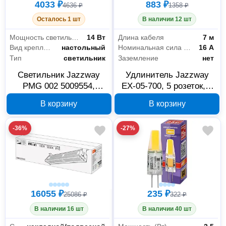
4033 ₽
883 ₽
4636 ₽
1358 ₽
Осталось 1 шт
В наличии 12 шт
Мощность светильника
14 Вт
Длина кабеля
7 м
Вид крепления
настольный
Номинальная сила тока
16 А
Тип
светильник
Заземление
нет
Светильник Jazzway
Удлинитель Jazzway
PMG 002 5009554,
EX-05-700, 5 розеток, 7
подставка для цветов
м, 2852502
В корзину
В корзину
Электрика и свет
1346
Аксессуары и комплектующие
44
-36%
-27%
Лампочки
119
Освещение
417
Разветвители и адаптеры
3
16055 ₽
235 ₽
25086 ₽
322 ₽
Светильники
685
В наличии 16 шт
В наличии 40 шт
Показать все