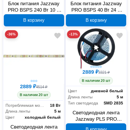
Блок питания Jazzway
Блок питания Jazzway
PRO BSPS 240 Вт 10 А
PRO BSPS 40 Вт 24 В
24 В IP67 5024236
IP67 5018495
В корзину
В корзину
-36%
-13%
2889 ₽
3321 ₽
В наличии 20 шт
2889 ₽
4514 ₽
Цвет
дневной белый
В наличии 20 шт
Длина ленты
5 м
Тип светодиода
SMD 2835
Потребляемая мощность на 1 метр
18 Вт
Длина ленты
5 м
Светодиодная лента
Цвет
холодный белый
Jazzway PLS PRO
2835/168-24В дневной
Светодиодная лента
В корзину