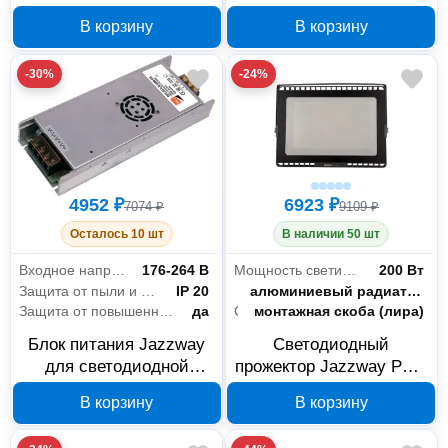
влагозащищенный
влагозащищенный
В корзину
В корзину
Jazzway DSP PWP-C2
Jazzway DSP PWP-C2
1200 BLACK 5058576, 40
1200 BLACK 5058552, 40
-30%
-24%
Вт, 6500 К, IP65
Вт, 4000 К, IP65
4952 ₽
6923 ₽
7074 ₽
9109 ₽
Осталось 10 шт
В наличии 50 шт
Входное напряжение
176-264 В
Мощность светильника
200 Вт
Защита от пыли и влаги
IP 20
Система охлаждения
алюминиевый радиатор
Защита от повышенного напряжения
да
Способ установки
монтажная скоба (лира)
Блок питания Jazzway
Светодиодный
для светодиодной
прожектор Jazzway PFL-
ленты 400 Вт 24 В IP20
S8 200 Вт 6500K
В корзину
В корзину
5046153
LOWTEMP IP65 5057739