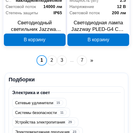
Способ установки
накладной/подвесной
Мощность (Вт)
2.5
Световой поток
14000 лм
Напряжение
12 В
Крепёж
18
Степень защиты
IP65
Световой поток
200 лм
Светодиодный
Светодиодная лампа
Специальный крепеж
18
светильник Jazzway
Jazzway PLED-G4 COB
PPI-01 5005495A, 100 Вт,
2855749
В корзину
В корзину
Сантехника
2
IP65
Мебель для ванной комнаты
2
»
1
2
3
...
7
Всё для сада
1
Подборки
Отдых в саду
1
Электрика и свет
Сетевые удлинители
15
Системы безопасности
11
Устройства электропитания
29
Электромонтажная продукция
23