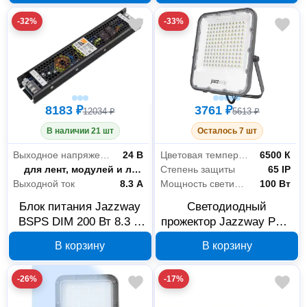
-32%
-33%
8183 ₽
3761 ₽
12034 ₽
5613 ₽
В наличии 21 шт
Осталось 7 шт
Выходное напряжение
24 В
Цветовая температура
6500 К
Назначение
для лент, модулей и линеек
Степень защиты
65 IP
Выходной ток
8.3 А
Мощность светильника
100 Вт
Блок питания Jazzway
Светодиодный
BSPS DIM 200 Вт 8.3 А
прожектор Jazzway PFL-
24 В IP20 5035577
S4 5036437
В корзину
В корзину
-26%
-17%