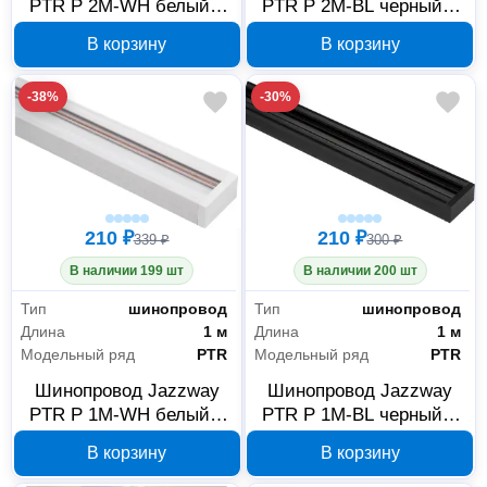
PTR P 2M-WH белый 2
PTR P 2M-BL черный 2
м 5052017
м 5052031
В корзину
В корзину
-38%
-30%
210 ₽
210 ₽
339 ₽
300 ₽
В наличии 199 шт
В наличии 200 шт
Тип
шинопровод
Тип
шинопровод
Длина
1 м
Длина
1 м
Модельный ряд
PTR
Модельный ряд
PTR
Шинопровод Jazzway
Шинопровод Jazzway
PTR P 1M-WH белый 1
PTR P 1M-BL черный 1
м 5051973
м 5051997
В корзину
В корзину