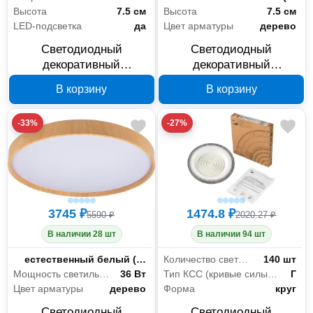
Высота
7.5 см
Высота
7.5 см
LED-подсветка
да
Цвет арматуры
дерево
Светодиодный
Светодиодный
декоративный
декоративный
светильник Jazzway
светильник Jazzway
В корзину
В корзину
PPB PINE 72 Вт DIM
PPB PINE 60 Вт 4000 К
3000-6500 К 5052680
5052666
-33%
-27%
3745 ₽
1474.8 ₽
5590 ₽
2020.27 ₽
В наличии 28 шт
В наличии 94 шт
Цветность
естественный белый (3300-5000 К)
Количество светодиодов/ламп
140 шт
Мощность светильника
36 Вт
Тип КСС (кривые силы света)
Г
Цвет арматуры
дерево
Форма
круг
Светодиодный
Светодиодный