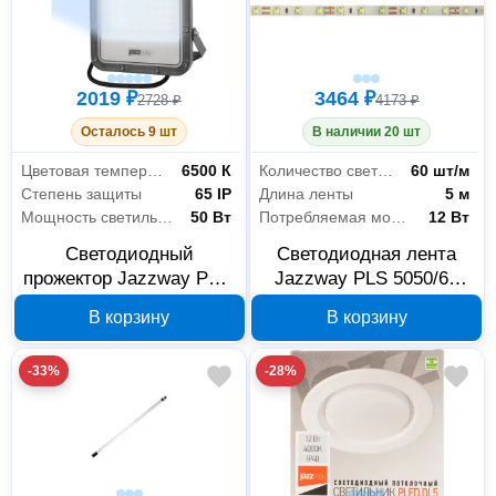
2019 ₽
3464 ₽
2728 ₽
4173 ₽
Осталось 9 шт
В наличии 20 шт
Цветовая температура
6500 К
Количество светодиодов
60 шт/м
Степень защиты
65 IP
Длина ленты
5 м
Мощность светильника
50 Вт
Потребляемая мощность на 1 метр
12 Вт
Светодиодный
Светодиодная лента
прожектор Jazzway PFL-
Jazzway PLS 5050/60
S4 5036420
24В RGB IP20 5 м
В корзину
В корзину
5033979
-33%
-28%