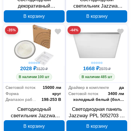
декоративный
светильник Jazzway
светильник Jazzway
PHB NLO 10 100 Вт 5000
В корзину
В корзину
PPB PINE 36 Вт 4000 К
К IP65 5052581
5052642
-35%
-44%
2028 ₽
1668 ₽
3120 ₽
2979 ₽
В наличии 100 шт
В наличии 485 шт
Световой поток
15000 лм
Драйвер в комплекте
да
Форма
круг
Световой поток
3400 лм
Диапазон рабочего напряжения
198-253 В
Цветность
холодный белый (более 5000 К)
Светодиодный
Светодиодная панель
светильник Jazzway
Jazzway PPL 5052703 40
PHB NLO 10 150 Вт 5000
Вт 5000 К IP40 595х595
В корзину
В корзину
К IP65 5052604
мм