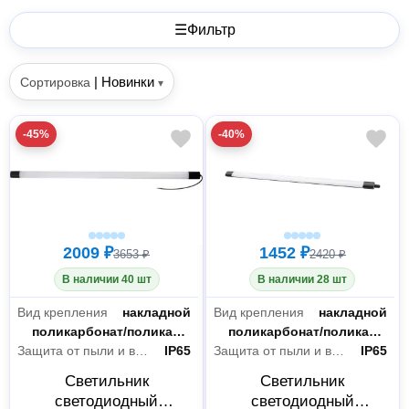
☰
Фильтр
|
Новинки
Сортировка
▾
-45%
-40%
2009 ₽
1452 ₽
3653 ₽
2420 ₽
В наличии 40 шт
В наличии 28 шт
Вид крепления
накладной
Вид крепления
накладной
Материал корпуса/плафона/арматуры
поликарбонат/поликарбонат
Материал корпуса/плафона/ар
поликарбонат/поликарбонат
Защита от пыли и влаги
IP65
Защита от пыли и влаги
IP65
Светильник
Светильник
светодиодный
светодиодный