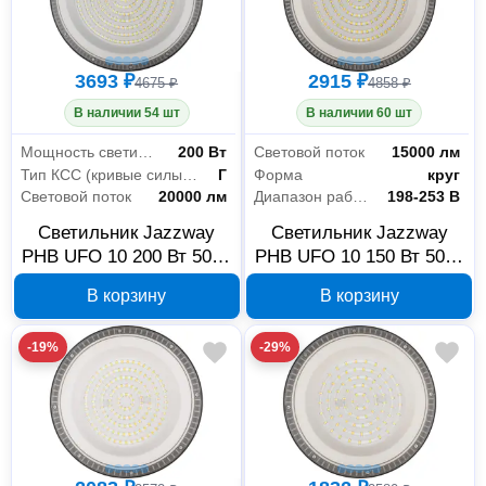
3693 ₽
2915 ₽
4675 ₽
4858 ₽
В наличии 54 шт
В наличии 60 шт
Мощность светильника
200 Вт
Световой поток
15000 лм
Тип КСС (кривые силы света)
Г
Форма
круг
Световой поток
20000 лм
Диапазон рабочего напряжения
198-253 В
Светильник Jazzway
Светильник Jazzway
PHB UFO 10 200 Вт 5000
PHB UFO 10 150 Вт 5000
К IP65 5052512
К IP65 5052499
В корзину
В корзину
-19%
-29%