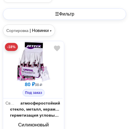
☰
Фильтр
|
Новинки
Сортировка
▾
-18%
80 ₽
98 ₽
Под заказ
Свойства
атмосферостойкий
Склеиваемые материалы
стекло, металл, керамика, древесина, пластик
Назначение
герметизация угловых и компенсационных швов, герметизация примыканий сантехнического оборудования к облицовке, устройство строительных швов и уплотнения вокруг ванн, бассейнов, раковин и т.д., использование в качестве затирки
Силиконовый