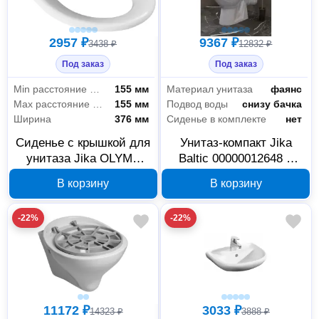
2957 ₽
9367 ₽
3438 ₽
12832 ₽
Под заказ
Под заказ
Min расстояние между креплениями
155 мм
Материал унитаза
фаянс
Max расстояние между креплениями
155 мм
Подвод воды
снизу бачка
Ширина
376 мм
Сиденье в комплекте
нет
Сиденье с крышкой для
Унитаз-компакт Jika
унитаза Jika OLYMP
Baltic 00000012648 с
дюропласт 00000012653
универсальным
В корзину
В корзину
выпуском
-22%
-22%
11172 ₽
3033 ₽
14323 ₽
3888 ₽