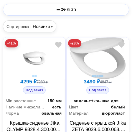
☰
Фильтр
|
Новинки
Сортировка
▾
-41%
-28%
4295 ₽
3490 ₽
7280 ₽
4847 ₽
Под заказ
Под заказ
Min расстояние между креплениями
150 мм
Тип
сиденье+крышка для унитаза
Наличие микролифта
есть
Цвет
белый
Форма
овальная
Материал
дюропласт
Крышка-сиденье Jika
Сиденье с крышкой Jika
OLYMP 9328.4.300.000.1
ZETA 9039.6.000.063.1