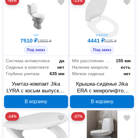
-45%
-13%
7510 ₽
4441 ₽
13655 ₽
5105 ₽
Под заказ
Под заказ
Система антивсплеск
да
Min расстояние между креплениями
155 мм
Сиденье в комплекте
нет
Наличие микролифта
есть
Глубина унитаза
635 мм
Мягкое сиденье
нет
Унитаз-компакт Jika
Крышка-сиденье Jika
LYRA с косым выпуском
ERA с микролифтом
8242340002429
дюропласт
В корзину
В корзину
8915300000001
-14%
-27%