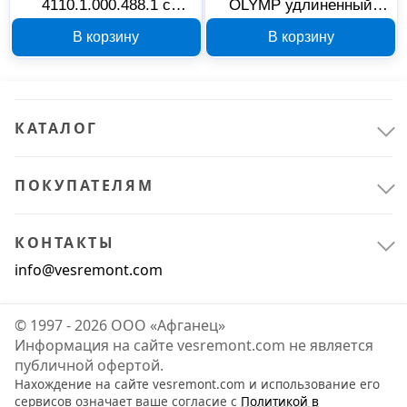
4110.1.000.488.1 с
OLYMP удлиненный
сенсорным
00000012851
В корзину
В корзину
управлением,
00000024957
КАТАЛОГ
ПОКУПАТЕЛЯМ
Сантехника
14
Комплектующие и расходные материалы для сантехники
6
КОНТАКТЫ
Санфаянс
8
info@vesremont.com
© 1997 - 2026 ООО «Афганец»
Информация на сайте vesremont.com не является
публичной офертой.
Нахождение на сайте vesremont.com и использование его
сервисов означает ваше согласие с
Политикой в