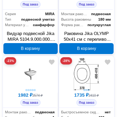
Под заказ
Под заказ
Серия
MIRA
Монтаж раковины
подвесная
Тип
подвесной унитаз
Высота раковины
180 мм
Материал унитаза
санфарфор
Форма раковины
полукруглая
Видуар подвесной Jika
Раковина Jika OLYMP
MIRA 5104.9.000.000.1
50х41 см с переливом
00000023453 с решеткой
00000012834
В корзину
В корзину
-23%
-28%
1982 ₽
1735 ₽
2574 ₽
2410 ₽
Под заказ
Под заказ
Монтаж раковины
подвесная
Быстросъемное сиденье
нет