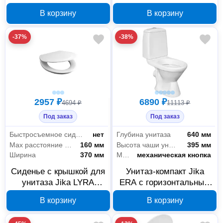
soft close
Soft Close
В корзину
В корзину
8903960000631
-37%
-38%
2957 ₽
6890 ₽
4694 ₽
11113 ₽
Под заказ
Под заказ
Быстросъемное сиденье
нет
Глубина унитаза
640 мм
Max расстояние между креплениями
160 мм
Высота чаши унитаза
395 мм
Ширина
370 мм
Механизм слива воды
механическая кнопка
Сиденье с крышкой для
Унитаз-компакт Jika
унитаза Jika LYRA
ERA с горизонтальным
8925153000009
выпуском
В корзину
В корзину
8245320002429