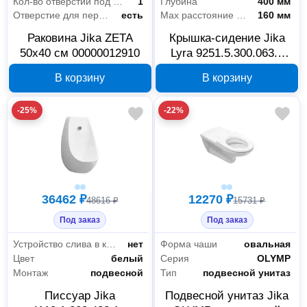
Кол-во отверстий под смеситель
1
Глубина
400 мм
Отверстие для перелива
есть
Max расстояние между креплениями
160 мм
Раковина Jika ZETA
Крышка-сидение Jika
50х40 см 00000012910
Lyra 9251.5.300.063.1
00000012748
В корзину
В корзину
-25%
-22%
36462 ₽
12270 ₽
48616 ₽
15731 ₽
Под заказ
Под заказ
Устройство слива в комплекте
нет
Форма чаши
овальная
Цвет
белый
Серия
OLYMP
Монтаж
подвесной
Тип
подвесной унитаз
Писсуар Jika
Подвесной унитаз Jika