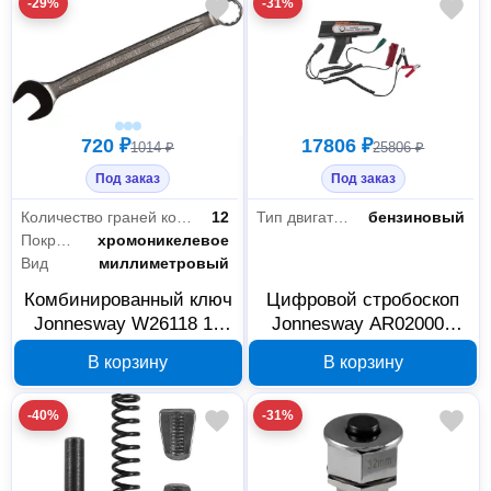
-29%
-31%
720 ₽
17806 ₽
1014 ₽
25806 ₽
Под заказ
Под заказ
Количество граней кольцевой головки
12
Тип двигателя
бензиновый
Покрытие
хромоникелевое
Вид
миллиметровый
Комбинированный ключ
Цифровой стробоскоп
Jonnesway W26118 18
Jonnesway AR020006
мм 047361
47797
В корзину
В корзину
-40%
-31%