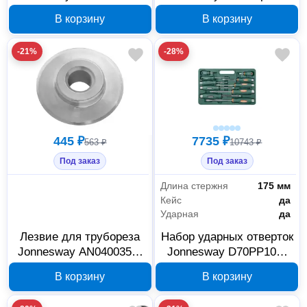
70 мм D270P2F 047918
D71P138 PH1x38 мм
В корзину
В корзину
46098
-21%
-28%
445 ₽
7735 ₽
563 ₽
10743 ₽
Под заказ
Под заказ
Длина стержня
175 мм
Кейс
да
Ударная
да
Лезвие для трубореза
Набор ударных отверток
Jonnesway AN040035A,
Jonnesway D70PP10S,
арт. 46625
13938594
В корзину
В корзину