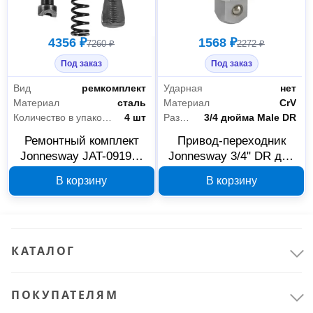
4356 ₽
1568 ₽
7260 ₽
2272 ₽
Под заказ
Под заказ
Вид
ремкомплект
Ударная
нет
Материал
сталь
Материал
CrV
Количество в упаковке
4 шт
Размер посадки под оснастку
3/4 дюйма Male DR
Ремонтный комплект
Привод-переходник
Jonnesway JAT-0919V-
Jonnesway 3/4" DR для
RK1 46039 для
накидного ключа 32 мм,
В корзину
В корзину
пневматического
46014
заклепочника
КАТАЛОГ
ПОКУПАТЕЛЯМ