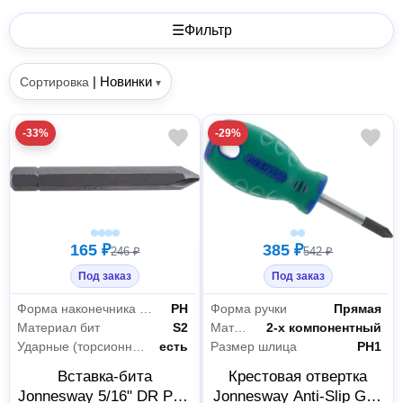
☰
Фильтр
|
Новинки
Сортировка
▾
-33%
-29%
165 ₽
385 ₽
246 ₽
542 ₽
Под заказ
Под заказ
Форма наконечника бит
PH
Форма ручки
Прямая
Материал бит
S2
Материал рукояти
2-х компонентный
Ударные (торсионные) биты
есть
Размер шлица
PH1
Вставка-бита
Крестовая отвертка
Jonnesway 5/16" DR PH2
Jonnesway Anti-Slip Grip