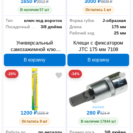
1650 ₽
3000 ₽
2012 ₽
4839 ₽
В наличии 57 шт
Осталось 1 шт
Тип
ключ под вороток
Форма губок
J-образная
Посадочный квадрат
3/8 дюйма
Длина
175 мм
Рабочий ход
25 мм
Универсальный
Клещи с фиксатором
самозажимной ключ
JTC 175 мм 7108
JTC 7649 под вороток
В корзину
В корзину
3/8
-20%
-34%
1200 ₽
280 ₽
1500 ₽
424 ₽
Осталось 9 шт
В наличии 17844 шт
Работа по материалу
по металлу
Размер посадки
3/8 дюйма