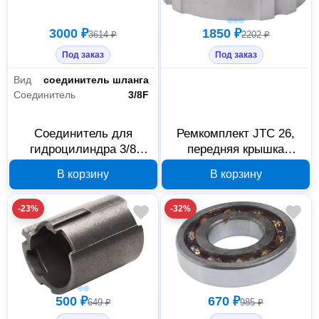
3000 ₽
1850 ₽
3614 ₽
2202 ₽
Под заказ
Под заказ
Вид
соединитель шланга
Соединитель
3/8F
Соединитель для
Ремкомплект JTC 26,
гидроцилиндра 3/8
передняя крышка
мама JTC CP351 479846
цилиндра для 7659,
В корзину
В корзину
307591
-23%
-32%
500 ₽
670 ₽
649 ₽
985 ₽