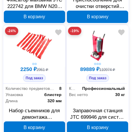
222742 для BMW N20 и
очистки отверстий
N26
свечей зажигания JTC
В корзину
В корзину
6758 574845
-24%
-19%
2250 ₽
89889 ₽
2961 ₽
110974 ₽
Под заказ
Под заказ
Количество предметов в наборе
8
Класс товара
Профессиональный
Упаковка
блистер
Вес нетто
30 кг
Длина
320 мм
Набор съемников для
Заправочная станция
демонтажа
JTC 699946 для систем
облицовочных панелей
кондиционирования R-
В корзину
В корзину
JTC 753858, 8
134a