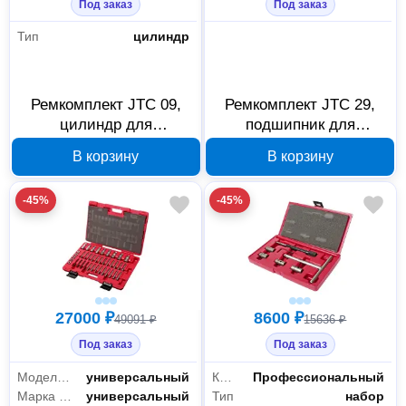
Под заказ
Под заказ
Тип
цилиндр
Ремкомплект JTC 09,
Ремкомплект JTC 29,
Расходные материалы
34
цилиндр для
подшипник для
пневматической
пневмогайковерта 5303,
Для инструмента
29
В корзину
В корзину
шлифовальной
5303-29 489233
Для ручного инструмента
5
машинки 3823, 307521
-45%
-45%
Автосервисное оборудование
20
Сервисно-гаражный инструмент
20
27000 ₽
8600 ₽
49091 ₽
15636 ₽
Ручной инструмент
18
Под заказ
Под заказ
Автомобильный инструмент
3
Модель автомобиля
универсальный
Класс товара
Профессиональный
Зажимной инструмент
1
Марка автомобиля
универсальный
Тип
набор