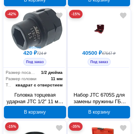
-42%
-15%
420 ₽
40500 ₽
724 ₽
47647 ₽
Под заказ
Под заказ
Размер посадки
1/2 дюйма
Размер головки
11 мм
Тип крепления
квадрат с отверстием
Головка торцевая
Набор JTC 6705S для
ударная JTC 1/2″ 11 мм,
замены пружины ГБЦ
длина 28 мм, 266713
BMW B38/B48 574815
В корзину
В корзину
-15%
-35%