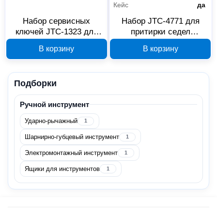
Кейс
да
Ключи
6
Набор сервисных
Набор JTC-4771 для
Наборы ручных инструментов
3
ключей JTC-1323 для
притирки седел
стоек универсальный
форсунок дизельного
Отвертки
1
В корзину
В корзину
668286
двигателя в кейсе
668284
Показать все
Подборки
Инструмент
1
Ручной инструмент
Измерительный инструмент
1
Ударно-рычажный
1
Шарнирно-губцевый инструмент
1
Крепёж
1
Электромонтажный инструмент
1
Специальный крепеж
1
Ящики для инструментов
1