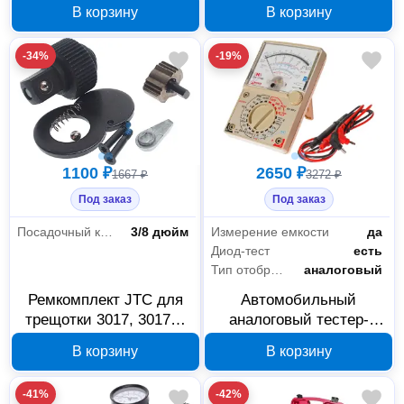
дюймов, красный, арт.
JTC 6663 573933
В корзину
В корзину
573934
-34%
-19%
1100 ₽
2650 ₽
1667 ₽
3272 ₽
Под заказ
Под заказ
Посадочный квадрат
3/8 дюйм
Измерение емкости
да
Диод-тест
есть
Тип отображения
аналоговый
Ремкомплект JTC для
Автомобильный
трещотки 3017, 3017A,
аналоговый тестер-
3015, 3017P 214854
мультиметр JTC-1441
В корзину
В корзину
15523847
-41%
-42%