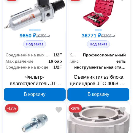
9650 ₽
36771 ₽
16356 ₽
63398 ₽
Под заказ
Под заказ
Соединение на выходе
1/2F
Класс товара
Профессиональный
Max давление
16 бар
Кейс
есть
Соединение на входе
1/2F
Материал
инструментальная сталь
Фильтр-
Съемник гильз блока
влагоотделитель JTC
цилиндров JTC 4068 60-
7265 1/2 с манометром,
160 мм 666827
В корзину
В корзину
16 бар, 4000 л/мин,
269608
-17%
-16%