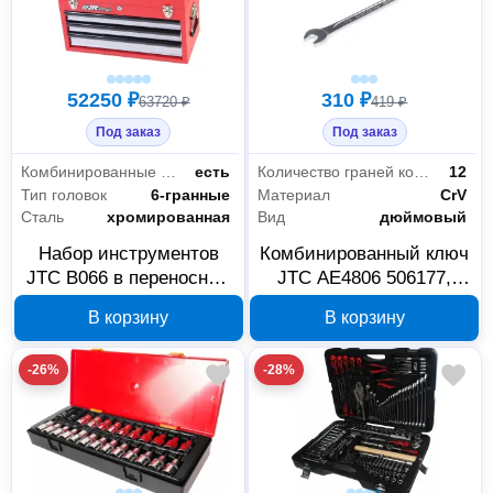
52250 ₽
310 ₽
63720 ₽
419 ₽
Под заказ
Под заказ
Комбинированные ключи
есть
Количество граней кольцевой головки
12
Тип головок
6-гранные
Материал
CrV
Сталь
хромированная
Вид
дюймовый
Набор инструментов
Комбинированный ключ
JTC B066 в переносном
JTC AE4806 506177,
ящике 66 предметов
1/4″, 105 мм
В корзину
В корзину
-26%
-28%