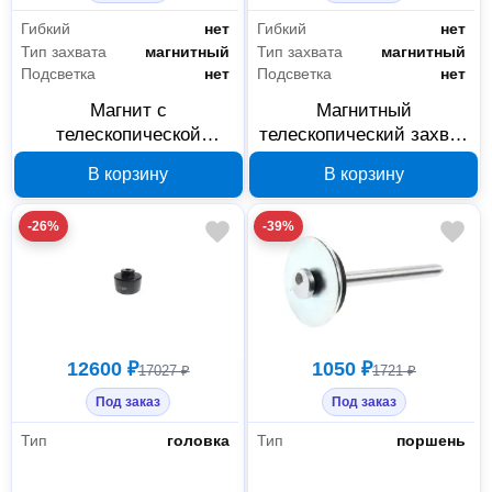
Гибкий
нет
Гибкий
нет
Тип захвата
магнитный
Тип захвата
магнитный
Подсветка
нет
Подсветка
нет
Магнит с
Магнитный
телескопической
телескопический захват
рукояткой JTC 3511,
JTC 3512A, арт. 667179
В корзину
В корзину
132-655 мм, арт. 667181
-26%
-39%
12600 ₽
1050 ₽
17027 ₽
1721 ₽
Под заказ
Под заказ
Тип
головка
Тип
поршень