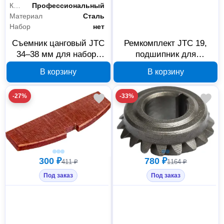
Класс товара
Профессиональный
Материал
Сталь
Набор
нет
Съемник цанговый JTC
Ремкомплект JTC 19,
34–38 мм для набора
подшипник для
4672, 4522-5, 412951
пневмогайковерта 7660
В корзину
В корзину
JTC 895304
-27%
-33%
300 ₽
780 ₽
411 ₽
1164 ₽
Под заказ
Под заказ