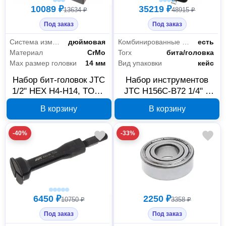
10089 ₽
35219 ₽
13634 ₽
48915 ₽
Под заказ
Под заказ
Система измерения
дюймовая
Комбинированные ключи
есть
Материал
CrMo
Torx
бита/головка
Max размер головки
14 мм
Вид упаковки
кейс
Набор бит-головок JTC
Набор инструментов
1/2" HEX H4-H14, TORX
JTC H156C-B72 1/4" и
T20-T60, SPLINE M5-
1/2", 156 предметов,
В корзину
В корзину
M12, 25 предметов, арт.
15693118
15522911
-40%
-33%
6450 ₽
2250 ₽
10750 ₽
3358 ₽
Под заказ
Под заказ