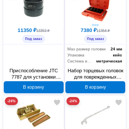
11350 ₽
7380 ₽
13353 ₽
11354 ₽
Под заказ
Под заказ
Max размер головки
24 мм
Упаковка
кейс
Система измерения
метрическая
Приспособление JTC
Набор торцевых головок
7787 для установки
для поврежденных
поршневых колец
болтов JTC 774011, 6
В корзину
В корзину
SCANIA 112/113/114
предметов, 1/2 дюйма
574861
-24%
-24%