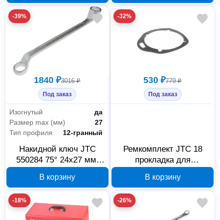
предметов
-39%
-32%
1840 ₽
530 ₽
3016 ₽
779 ₽
Под заказ
Под заказ
Изогнутый
да
Размер max (мм)
27
Тип профиля
12-гранный
Накидной ключ JTC
Ремкомплект JTC 18
550284 75° 24x27 мм,
прокладка для
346 мм
пневмогайковерта 7659,
В корзину
В корзину
арт. 510442
-18%
-26%