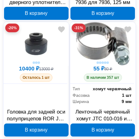
дверного уплотнителя
7936 для 7936, 125 мм
JTC 5627
В корзину
В корзину
-20%
-31%
10400 ₽
55 ₽
13000 ₽
80 ₽
Осталось 1 шт
В наличии 357 шт
Тип
хомут червячный
Фасовка
1 шт
Ширина
9 мм
Головка для задней оси
Ленточный червячный
полуприцепов ROR JTC
хомут JTC 010-016 из
1 x 83 мм 7680
нержавеющей стали 10-
В корзину
В корзину
16 мм