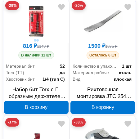
-29%
-20%
816 ₽
1500 ₽
1149 ₽
1875 ₽
В наличии 11 шт
Осталось 6 шт
Материал бит
S2
Количество в упаковке
1 шт
Torx (TT)
да
Материал рабочей части
сталь
Хвостовик бит
1/4 (тип С)
Вид
плоская
Набор бит Torx с Г-
Рихтовочная
образным держателем
монтировка JTC 2541
JTC 5357
240 мм
В корзину
В корзину
-37%
-38%