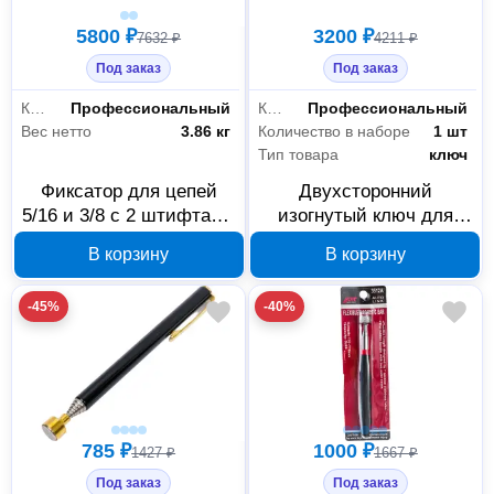
5800 ₽
3200 ₽
7632 ₽
4211 ₽
Под заказ
Под заказ
Класс товара
Профессиональный
Класс товара
Профессиональный
Вес нетто
3.86 кг
Количество в наборе
1 шт
Тип товара
ключ
Фиксатор для цепей
Двухсторонний
5/16 и 3/8 с 2 штифтами
изогнутый ключ для
JTC 8P109 754115
промежуточного шкива
В корзину
В корзину
16 мм VW/Audi JTC
4322 754432
-45%
-40%
785 ₽
1000 ₽
1427 ₽
1667 ₽
Под заказ
Под заказ