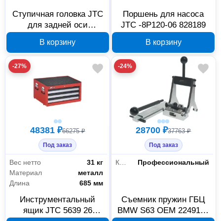
Ступичная головка JTC
Поршень для насоса
для задней оси
JTC -8P120-06 828189
грузовых автомобилей
В корзину
В корзину
BENZ 2636 7684 574788
-27%
-24%
48381 ₽
28700 ₽
66275 ₽
37763 ₽
Под заказ
Под заказ
Вес нетто
31 кг
Класс товара
Профессиональный
Материал
металл
Длина
685 мм
Инструментальный
Съемник пружин ГБЦ
ящик JTC 5639 26
BMW S63 OEM 2249160