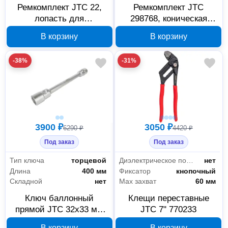
Ремкомплект JTC 22,
Ремкомплект JTC
лопасть для
298768, коническая
пневмогайковерта 7660
шестерня для 5815
В корзину
В корзину
JTC 895305
-38%
-31%
3900 ₽
3050 ₽
6290 ₽
4420 ₽
Под заказ
Под заказ
Тип ключа
торцевой
Диэлектрическое покрытие
нет
Длина
400 мм
Фиксатор
кнопочный
Складной
нет
Мах захват
60 мм
Ключ баллонный
Клещи переставные
прямой JTC 32х33 мм
JTC 7" 770233
400 мм 753843
В корзину
В корзину