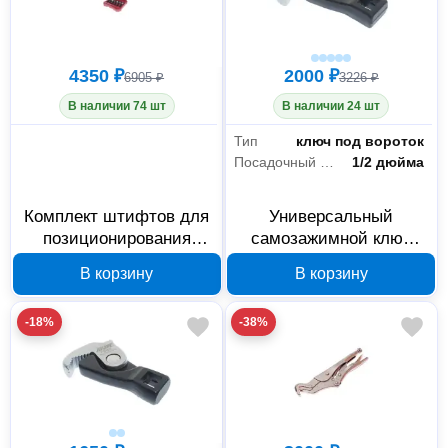
4350 ₽
2000 ₽
6905 ₽
3226 ₽
В наличии 74 шт
В наличии 24 шт
Тип
ключ под вороток
Посадочный квадрат
1/2 дюйма
Комплект штифтов для
Универсальный
позиционирования
самозажимной ключ
подрамника JTC 6744
JTC 7650 под вороток
В корзину
В корзину
1/2
-18%
-38%