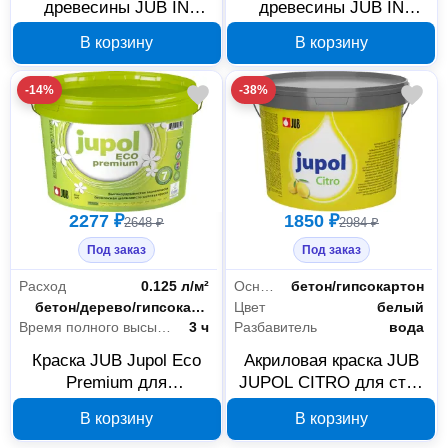
древесины JUB IN
древесины JUB IN
BASE 2,5 л 525437
BASE 10 л 525436
В корзину
В корзину
-14%
-38%
2277 ₽
1850 ₽
2648 ₽
2984 ₽
Под заказ
Под заказ
Расход
0.125 л/м²
Основания
бетон/гипсокартон
Основания
бетон/дерево/гипсокартон
Цвет
белый
Время полного высыхания
3 ч
Разбавитель
вода
Краска JUB Jupol Eco
Акриловая краска JUB
Premium для
JUPOL CITRO для стен
внутренних работ база
и потолков белая 2 л
В корзину
В корзину
A, 2 л, 2000000136806
1002539