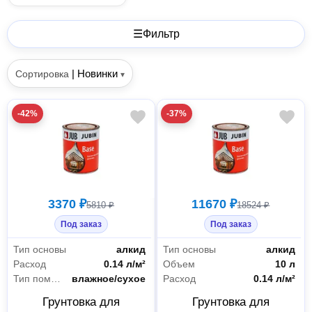
☰
Фильтр
|
Новинки
Сортировка
▾
-42%
-37%
3370 ₽
11670 ₽
5810 ₽
18524 ₽
Под заказ
Под заказ
Тип основы
алкид
Тип основы
алкид
Расход
0.14 л/м²
Объем
10 л
Тип помещения
влажное/сухое
Расход
0.14 л/м²
Грунтовка для
Грунтовка для