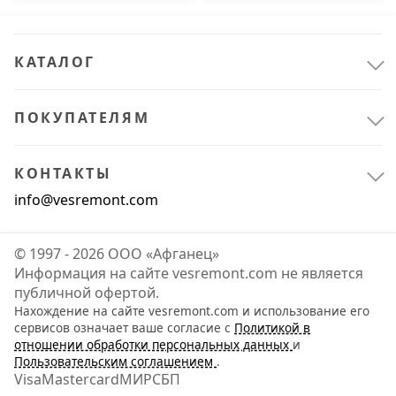
КАТАЛОГ
ПОКУПАТЕЛЯМ
КОНТАКТЫ
info@vesremont.com
© 1997 - 2026 ООО «Афганец»
Информация на сайте vesremont.com не является
публичной офертой.
Нахождение на сайте vesremont.com и использование его
Строительные материалы
4
сервисов означает ваше согласие с
Политикой в
отношении обработки персональных данных
и
Отделочные материалы
4
Пользовательским соглашением
.
Visa
Mastercard
МИР
СБП