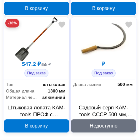
015036
KAM-tools ПРОФ 007135
В корзину
В корзину
с алюминиевым
черенком
-36%
547.2 ₽
₽
855 ₽
Под заказ
Под заказ
Тип
штыковая
Длина лезвия
500 мм
Общая длина
1300 мм
Материал черенка
алюминий
Штыковая лопата KAM-
Садовый серп KAM-
tools ПРОФ с
tools СССР 500 мм,
алюминиевым черенком
004009
В корзину
Недоступно
007136