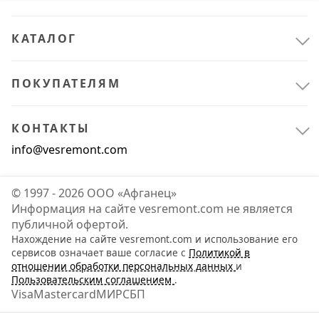
КАТАЛОГ
ПОКУПАТЕЛЯМ
КОНТАКТЫ
info@vesremont.com
© 1997 - 2026 ООО «Афганец»
Информация на сайте vesremont.com не является
публичной офертой.
Нахождение на сайте vesremont.com и использование его
Всё для сада
4
сервисов означает ваше согласие с
Политикой в
отношении обработки персональных данных
и
Садовая техника
1
Пользовательским соглашением
.
Visa
Mastercard
МИР
СБП
Садовый инструмент и инвентарь
3