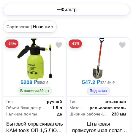
☰
Фильтр
|
Новинки
Сортировка
▾
-24%
-41%
5208 ₽
547.2 ₽
6853 ₽
927.46 ₽
В наличии 89 шт
Под заказ
Тип
ручной
Тип
штыковая
Объем бака для расп.вещ
1.5 л
Материал корпуса
рельсовая сталь
Наличие помпы
да
Ширина рабочей части
230 мм
Бытовой опрыскиватель
Штыковая
KAM-tools ОП-1,5 ЛЮКС
прямоугольная лопата