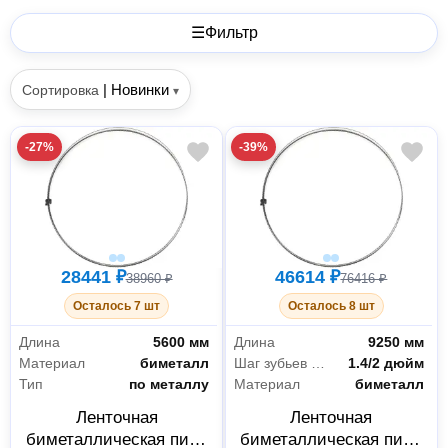
☰
Фильтр
|
Новинки
Сортировка
▾
-27%
-39%
28441 ₽
46614 ₽
38960 ₽
76416 ₽
Осталось 7 шт
Осталось 8 шт
Длина
5600 мм
Длина
9250 мм
Материал
биметалл
Шаг зубьев переменный
1.4/2 дюйм
Тип
по металлу
Материал
биметалл
Ленточная
Ленточная
биметаллическая пила
биметаллическая пила