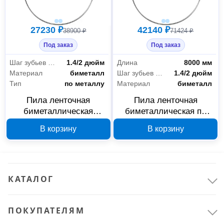
27230 ₽
42140 ₽
38900 ₽
71424 ₽
Под заказ
Под заказ
Шаг зубьев переменный
1.4/2 дюйм
Длина
8000 мм
Материал
биметалл
Шаг зубьев переменный
1.4/2 дюйм
Тип
по металлу
Материал
биметалл
Пила ленточная
Пила ленточная
биметаллическая
биметаллическая по
KAMERAD HR M51
металлу KAMERAD HR
В корзину
В корзину
5150х54х1.6 мм 6120
М51 6180, 8000х54х1.6
мм
КАТАЛОГ
ПОКУПАТЕЛЯМ