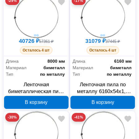
-29%
-17%
40726 ₽
31079 ₽
57361 ₽
37445 ₽
Осталось 4 шт
Осталось 4 шт
Длина
8000 мм
Длина
6160 мм
Материал
биметалл
Материал
биметалл
Тип
по металлу
Тип
по металлу
Ленточная
Ленточная пила по
биметаллическая пила
металлу 6160x54x1,6
KAMERAD 5856 по
мм 1.4/2 TPI KAMERAD
В корзину
В корзину
металлу 8000х54х1.6
5702
мм, 2/3 TPI, 3 шт.
-30%
-41%