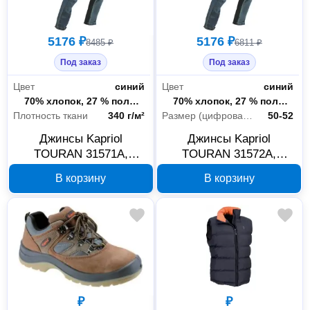
5176 ₽
5176 ₽
8485 ₽
6811 ₽
Под заказ
Под заказ
Цвет
синий
Цвет
синий
Состав ткани
70% хлопок, 27 % полиэстер, 3% эластомер
Состав ткани
70% хлопок, 27 % полиэстер, 3% эластомер
Плотность ткани
340 г/м²
Размер (цифровая система маркировки)
50-52
Джинсы Kapriol
Джинсы Kapriol
TOURAN 31571А,
TOURAN 31572А,
размер M
размер L
В корзину
В корзину
₽
₽