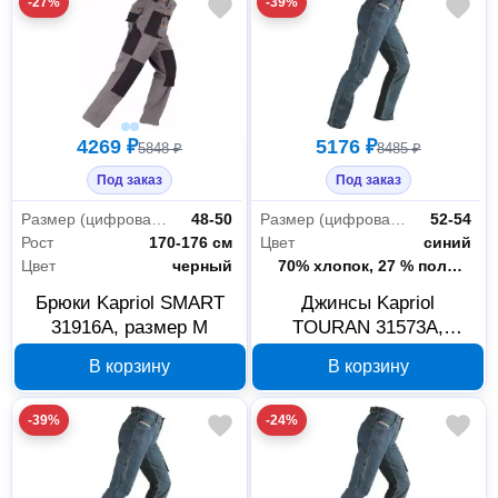
-27%
-39%
4269 ₽
5176 ₽
5848 ₽
8485 ₽
Под заказ
Под заказ
Размер (цифровая система маркировки)
48-50
Размер (цифровая система маркировки)
52-54
Рост
170-176 см
Цвет
синий
Цвет
черный
Состав ткани
70% хлопок, 27 % полиэстер, 3% эластомер
Брюки Kapriol SMART
Джинсы Kapriol
31916А, размер M
TOURAN 31573А,
размер XL
В корзину
В корзину
-39%
-24%