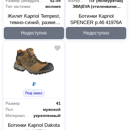
Размер (международная цифровая система маркировки)
52-54
Материал подошвы
ПУ (полиуретан)
Тип застежки
молния
Материал стельки
ЭВА|EVA (этиленвинилацетат) с гелевой вставкой
Жилет Kapriol Tempest,
Ботинки Kapriol
темно-синий, размер
SPENCER р.46 41976А
XL, 28672А
Недоступно
Недоступно
₽
Под заказ
Размер
41
Пол
мужской
Материал подноска
укрепленный
Ботинки Kapriol Dakota