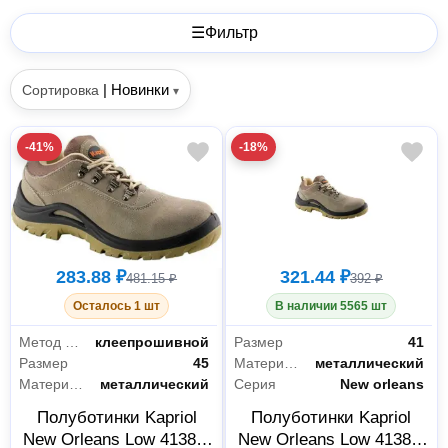
☰
Фильтр
|
Новинки
Сортировка
▾
-41%
-18%
283.88 ₽
321.44 ₽
481.15 ₽
392 ₽
Осталось 1 шт
В наличии 5565 шт
Метод крепления
клеепрошивной
Размер
41
Размер
45
Материал подноска
металлический
Материал подноска
металлический
Серия
New orleans
Полуботинки Kapriol
Полуботинки Kapriol
New Orleans Low 41385,
New Orleans Low 41381,