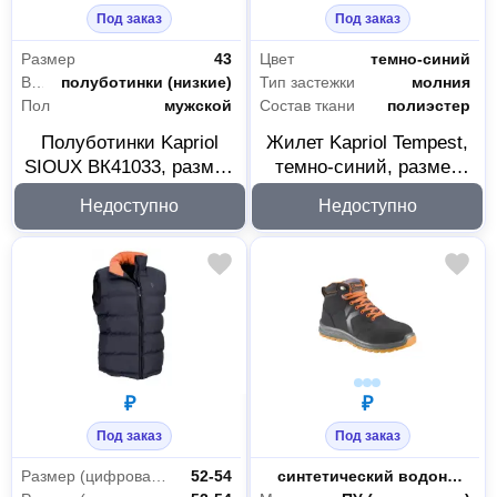
Под заказ
Под заказ
Размер
43
Цвет
темно-синий
Высота
полуботинки (низкие)
Тип застежки
молния
Пол
мужской
Состав ткани
полиэстер
Полуботинки Kapriol
Жилет Kapriol Tempest,
SIOUX ВК41033, размер
темно-синий, размер
43
2XL, 28673А
Недоступно
Недоступно
₽
₽
Под заказ
Под заказ
Размер (цифровая система маркировки)
52-54
Материал верха
синтетический водонепроницаемый нубук