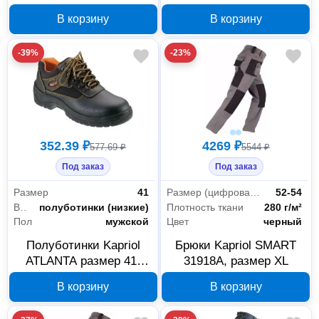
размер 45
размер 41
В корзину
В корзину
-39%
-23%
352.39 ₽
4269 ₽
577.69 ₽
5544 ₽
Под заказ
Под заказ
Размер
41
Размер (цифровая система маркировки)
52-54
Высота
полуботинки (низкие)
Плотность ткани
280 г/м²
Пол
мужской
Цвет
черный
Полуботинки Kapriol
Брюки Kapriol SMART
ATLANTA размер 41,
31918А, размер XL
41231д
В корзину
В корзину