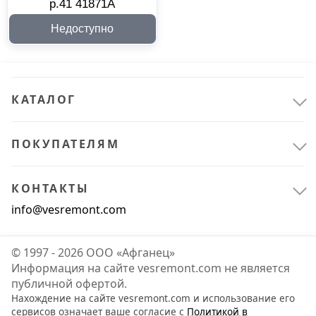
р.41 41871А
Недоступно
КАТАЛОГ
ПОКУПАТЕЛЯМ
Спецодежда и СИЗ
13
Зимняя спецодежда
2
КОНТАКТЫ
Летняя спецодежда
5
info@vesremont.com
Рабочая обувь
6
© 1997 - 2026 ООО «Афганец»
Информация на сайте vesremont.com не является
публичной офертой.
Нахождение на сайте vesremont.com и использование его
сервисов означает ваше согласие с
Политикой в