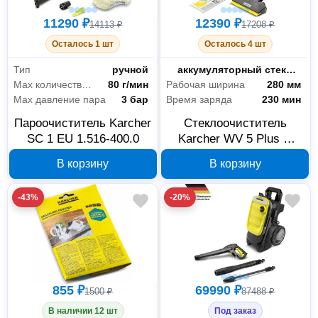
11290 ₽
12390 ₽
14113 ₽
17208 ₽
Осталось 1 шт
Осталось 4 шт
Тип
ручной
Тип
аккумуляторный стеклоочиститель
Мах количество пара
80 г/мин
Рабочая ширина
280 мм
Max давление пара
3 бар
Время заряда
230 мин
Пароочиститель Karcher
Стеклоочиститель
SC 1 EU 1.516-400.0
Karcher WV 5 Plus N
Black Edition EU 1.633-
В корзину
В корзину
467.0
-43%
-20%
855 ₽
69990 ₽
1500 ₽
87488 ₽
В наличии 12 шт
Под заказ