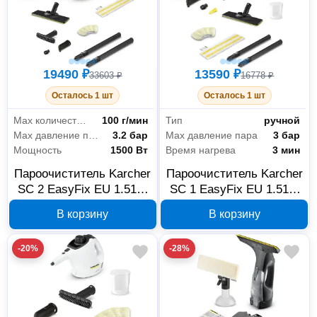
19490 ₽
13590 ₽
33603 ₽
16778 ₽
Осталось 1 шт
Осталось 1 шт
Мах количество пара
100 г/мин
Тип
ручной
Max давление пара
3.2 бар
Max давление пара
3 бар
Мощность
1500 Вт
Время нагрева
3 мин
Пароочиститель Karcher
Пароочиститель Karcher
SC 2 EasyFix EU 1.512-
SC 1 EasyFix EU 1.516-
600.0
401.0
В корзину
В корзину
-20%
-28%