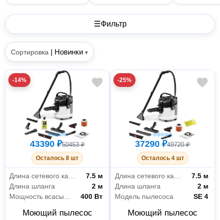
☰
Фильтр
|
Новинки
Сортировка
▾
-14%
-25%
43390 ₽
37290 ₽
50453 ₽
49720 ₽
Осталось 8 шт
Осталось 4 шт
Длина сетевого кабеля
7.5 м
Длина сетевого кабеля
7.5 м
Длина шланга
2 м
Длина шланга
2 м
Мощность всасывания
400 Вт
Модель пылесоса
SE 4
Моющий пылесос
Моющий пылесос