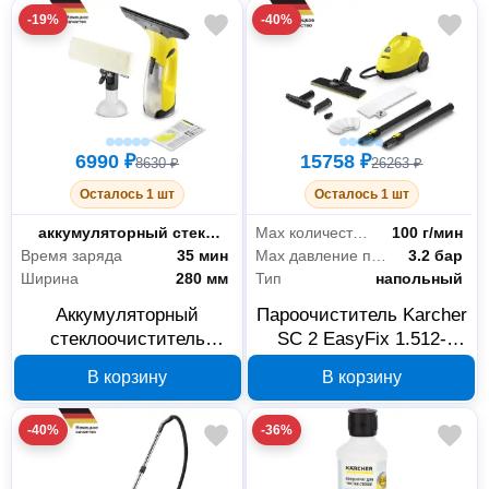
228.0
-19%
-40%
6990 ₽
15758 ₽
8630 ₽
26263 ₽
Осталось 1 шт
Осталось 1 шт
Тип
аккумуляторный стеклоочиститель
Мах количество пара
100 г/мин
Время заряда
35 мин
Max давление пара
3.2 бар
Ширина
280 мм
Тип
напольный
Аккумуляторный
Пароочиститель Karcher
стеклоочиститель
SC 2 EasyFix 1.512-
Karcher WV 2 Plus EU
063.0
В корзину
В корзину
1.633-490.0
-40%
-36%