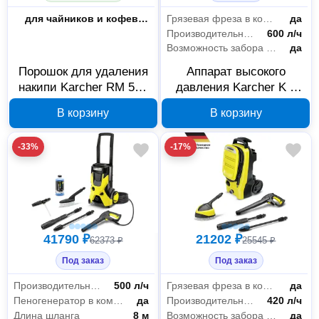
Назначение
для чайников и кофеварок/кофемашин
Грязевая фреза в комплекте
да
Производительность
600 л/ч
Возможность забора воды из бочки
да
Порошок для удаления
Аппарат высокого
накипи Karcher RM 511
давления Karcher K 7
6.296-193.0
Compact EU 15888603
В корзину
В корзину
-33%
-17%
41790 ₽
21202 ₽
62373 ₽
25545 ₽
Под заказ
Под заказ
Производительность
500 л/ч
Грязевая фреза в комплекте
да
Пеногенератор в комплекте
да
Производительность
420 л/ч
Длина шланга
8 м
Возможность забора воды из бочки
да