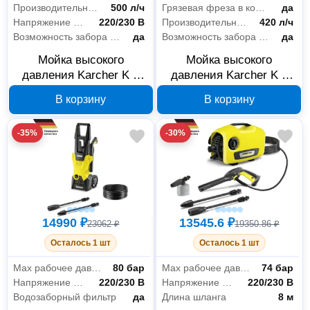
Производительность
500 л/ч
Грязевая фреза в комплекте
да
Напряжение питания
220/230 В
Производительность
420 л/ч
Возможность забора воды из бочки
да
Возможность забора воды из бочки
да
Мойка высокого
Мойка высокого
давления Karcher K 5
давления Karcher K 4
Power Control 1.324-
Basic 1.180-080.0
В корзину
В корзину
550.0
-35%
-30%
14990 ₽
13545.6 ₽
23062 ₽
19350.86 ₽
Осталось 1 шт
Осталось 1 шт
Мах рабочее давление
80 бар
Мах рабочее давление
74 бар
Напряжение питания
220/230 В
Напряжение питания
220/230 В
Водозаборный фильтр
да
Длина шланга
8 м