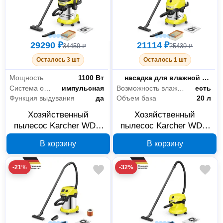
29290 ₽
21114 ₽
34459 ₽
25439 ₽
Осталось 3 шт
Осталось 1 шт
Мощность
1100 Вт
Типы насадок в комплекте
насадка для влажной и сухой уборки: со вставками,щелевая насадка
Система очистки фильтра
импульсная
Возможность влажной уборки
есть
Функция выдувания
да
Объем бака
20 л
Хозяйственный
Хозяйственный
пылесос Karcher WD 5
пылесос Karcher WD 4
S V-25/5/22 1.628-350.0
S V-20/5/22 1.628-250.0
В корзину
В корзину
-21%
-32%