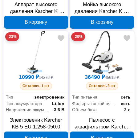
Аппарат высокого
Мойка высокого
давления Karcher K 3
давления Karcher K 25
1.601-888.0
Silent Limited Edition
В корзину
В корзину
1.600-922.0
-23%
-20%
10990 ₽
36490 ₽
14273 ₽
45613 ₽
Осталось 1 шт
Осталось 3 шт
Тип
электровеник
Тип питания
сеть
Тип аккумулятора
Li-Ion
Фильтры тонкой очистки
есть
Напряжение аккумулятора
3.6 В
Объем бака
2 л
Электровеник Karcher
Пылесос с
KB 5 EU 1.258-050.0
аквафильтром Karcher
DS 6 Plus 1.195-252.0
В корзину
В корзину