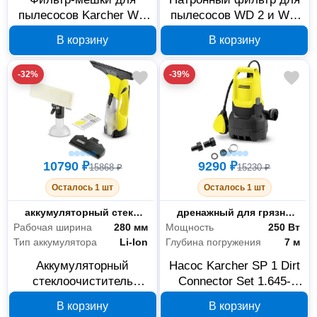
пылесосов Karcher WD
пылесосов WD 2 и WD
2 и WD 3, 4 шт 2.863-
3 Karcher 2.863-303.0
В корзину
В корзину
314.0
-32%
-39%
10790 ₽
9290 ₽
15868 ₽
15230 ₽
Осталось 1 шт
Осталось 1 шт
Тип
аккумуляторный стеклоочиститель
Тип
дренажный для грязной воды
Рабочая ширина
280 мм
Мощность
250 Вт
Тип аккумулятора
Li-Ion
Глубина погружения
7 м
Аккумуляторный
Насос Karcher SP 1 Dirt
стеклоочиститель
Connector Set 1.645-
Karcher WV 5 Plus N
534.0
В корзину
В корзину
1.633-453.0