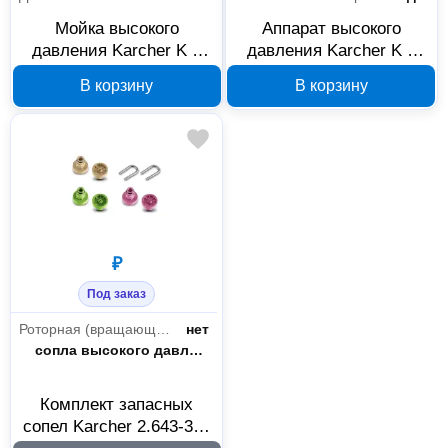
Мойка высокого
Аппарат высокого
Клининговое оборудование
24
давления Karcher K 5
давления Karcher K 4
Basic Car 1.180-586.0
Compact UM Limited
Моющие средства
3
В корзину
В корзину
Edition 1.679-406.0
Пароочистители
4
Пылесосы
12
Уборочная техника
5
Всё для сада
9
₽
Насосы
2
Под заказ
Садовая техника
7
Роторная (вращающаяся)
нет
Тип товара
сопла высокого давления
Автосервисное оборудование
3
Комплект запасных
Автохимия
3
сопел Karcher 2.643-335