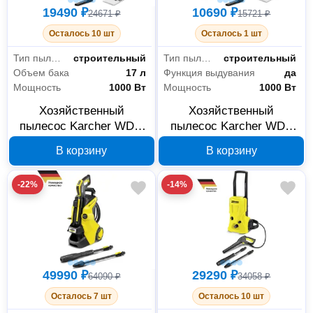
19490 ₽
10690 ₽
24671 ₽
15721 ₽
Осталось 10 шт
Осталось 1 шт
Тип пылесоса
строительный
Тип пылесоса
строительный
Объем бака
17 л
Функция выдувания
да
Мощность
1000 Вт
Мощность
1000 Вт
Хозяйственный
Хозяйственный
пылесос Karcher WD 3
пылесос Karcher WD+
P S V-17/4/20 1.628-
1.628-000.0
В корзину
В корзину
190.0
-22%
-14%
49990 ₽
29290 ₽
64090 ₽
34058 ₽
Осталось 7 шт
Осталось 10 шт