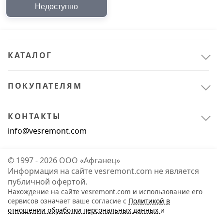
для T-Racer T 300/T350,
Недоступно
арт. 15500472
Расходные материалы
3
Для садовой техники
1
Для уборочной техники
2
КАТАЛОГ
ПОКУПАТЕЛЯМ
КОНТАКТЫ
info@vesremont.com
© 1997 - 2026 ООО «Афганец»
Информация на сайте vesremont.com не является
публичной офертой.
Нахождение на сайте vesremont.com и использование его
сервисов означает ваше согласие с
Политикой в
отношении обработки персональных данных
и