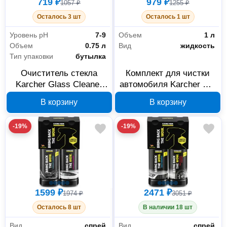
719 ₽
979 ₽
1057 ₽
1255 ₽
Осталось 3 шт
Осталось 1 шт
Уровень рН
7-9
Объем
1 л
Объем
0.75 л
Вид
жидкость
Тип упаковки
бутылка
Очиститель стекла
Комплект для чистки
Karcher Glass Cleaner
автомобиля Karcher Car
Limited Edition 6.296-
Shampoo + Sample
В корзину
В корзину
170.0
6.296-169.0
-19%
-19%
1599 ₽
2471 ₽
1974 ₽
3051 ₽
Осталось 8 шт
В наличии 18 шт
Вид
спрей
Вид
спрей