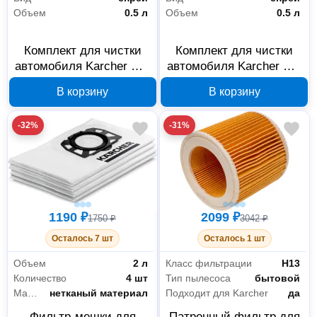
Объем
0.5 л
Объем
0.5 л
Комплект для чистки
Комплект для чистки
автомобиля Karcher Car
автомобиля Karcher Car
Shampoo + Sample
Interior Bundle 6.296-
В корзину
В корзину
6.296-168.0
167.0
-32%
-31%
1190 ₽
2099 ₽
1750 ₽
3042 ₽
Осталось 7 шт
Осталось 1 шт
Объем
2 л
Класс фильтрации
Н13
Количество
4 шт
Тип пылесоса
бытовой
Материал
нетканый материал
Подходит для Karcher
да
Фильтр-мешки для
Патронный фильтр для