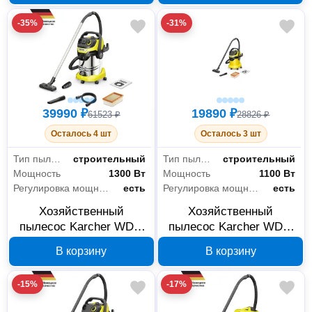
-35%
-31%
39990 ₽
19890 ₽
61523 ₽
28826 ₽
Осталось 4 шт
Осталось 3 шт
Тип пылесоса
строительный
Тип пылесоса
строительный
Мощность
1300 Вт
Мощность
1100 Вт
Регулировка мощности
есть
Регулировка мощности
есть
Хозяйственный
Хозяйственный
пылесос Karcher WD 6
пылесос Karcher WD 5
P S V-30/6/22/T 1.628-
P V-25/5/22 1.628-306.0
В корзину
В корзину
360.0
-15%
-17%