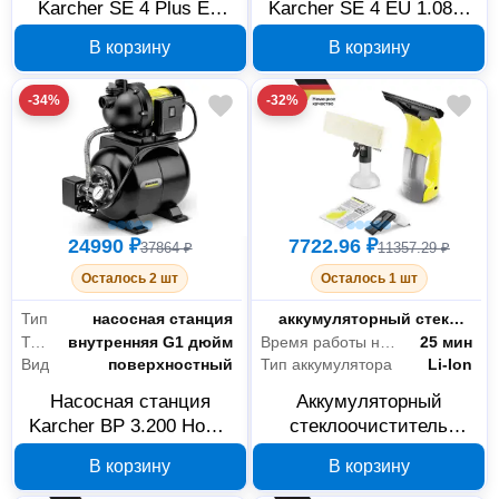
Karcher SE 4 Plus EU
Karcher SE 4 EU 1.081-
1.081-170.0
150.0
В корзину
В корзину
-34%
-32%
24990 ₽
7722.96 ₽
37864 ₽
11357.29 ₽
Осталось 2 шт
Осталось 1 шт
Тип
насосная станция
Тип
аккумуляторный стеклоочиститель
Трубное соединение
внутренняя G1 дюйм
Время работы на одном заряде
25 мин
Вид
поверхностный
Тип аккумулятора
Li-Ion
Насосная станция
Аккумуляторный
Karcher BP 3.200 Home
стеклоочиститель
1.645-750.0
Karcher WV 1 Plus
В корзину
В корзину
Frame Edition 1.633-