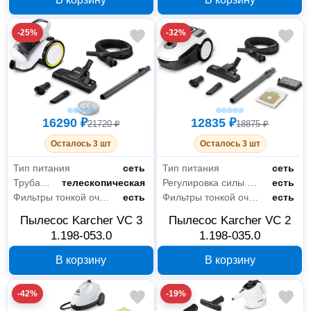
-25%
-32%
16290 ₽
12835 ₽
21720 ₽
18875 ₽
Осталось 3 шт
Осталось 3 шт
Тип питания
сеть
Тип питания
сеть
Труба для всасывания
телескопическая
Регулировка силы всасывания
есть
Фильтры тонкой очистки
есть
Фильтры тонкой очистки
есть
Пылесос Karcher VC 3
Пылесос Karcher VC 2
1.198-053.0
1.198-035.0
В корзину
В корзину
-42%
-19%