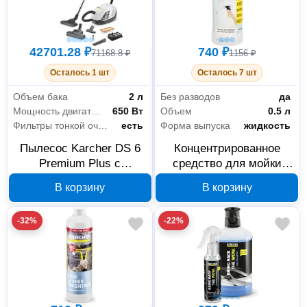
42701.28 ₽
740 ₽
71168.8 ₽
1156 ₽
Осталось 1 шт
Осталось 7 шт
Объем бака
2 л
Без разводов
да
Мощность двигателя
650 Вт
Объем
0.5 л
Фильтры тонкой очистки
есть
Форма выпуска
жидкость
Пылесос Karcher DS 6
Концентрированное
Premium Plus с
средство для мойки
аквафильтром 1.195-
стекол Karcher RM 500
В корзину
В корзину
242.0
500 мл 6.295-796.0
-32%
-22%