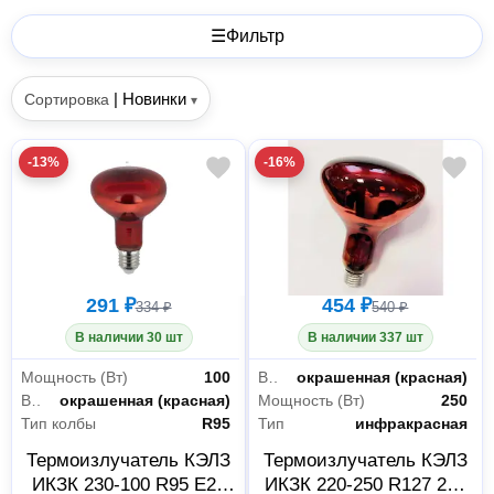
☰
Фильтр
|
Новинки
Сортировка
▾
-13%
-16%
291 ₽
454 ₽
334 ₽
540 ₽
В наличии 30 шт
В наличии 337 шт
Мощность (Вт)
100
Вид
окрашенная (красная)
Вид
окрашенная (красная)
Мощность (Вт)
250
Тип колбы
R95
Тип
инфракрасная
Термоизлучатель КЭЛЗ
Термоизлучатель КЭЛЗ
ИКЗК 230-100 R95 E27
ИКЗК 220-250 R127 250