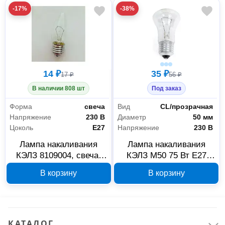
-17%
-38%
14 ₽
35 ₽
17 ₽
56 ₽
В наличии 808 шт
Под заказ
Форма
свеча
Вид
CL/прозрачная
Напряжение
230 В
Диаметр
50 мм
Цоколь
E27
Напряжение
230 В
Лампа накаливания
Лампа накаливания
КЭЛЗ 8109004, свеча,
КЭЛЗ М50 75 Вт E27
E27, 60 Вт
8101401
В корзину
В корзину
Электрика и свет
18
КАТАЛОГ