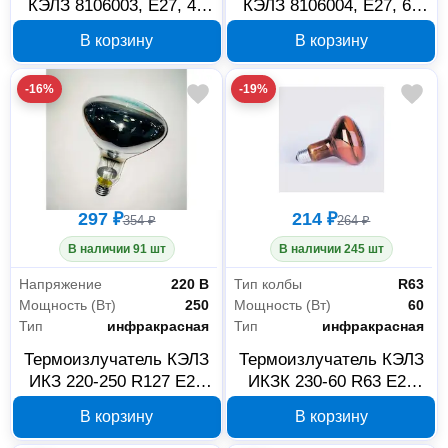
КЭЛЗ 8106003, E27, 40
КЭЛЗ 8106004, E27, 60
Вт, 24 В
Вт, 24 В
В корзину
В корзину
-16%
-19%
297 ₽
214 ₽
354 ₽
264 ₽
В наличии 91 шт
В наличии 245 шт
Напряжение
220 В
Тип колбы
R63
Мощность (Вт)
250
Мощность (Вт)
60
Тип
инфракрасная
Тип
инфракрасная
Термоизлучатель КЭЛЗ
Термоизлучатель КЭЛЗ
ИКЗ 220-250 R127 E27
ИКЗК 230-60 R63 E27
8105025
8105041
В корзину
В корзину