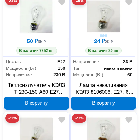
-23%
-39%
50 ₽
24 ₽
65 ₽
39 ₽
В наличии 7352 шт
В наличии 20 шт
Цоколь
E27
Напряжение
36 В
Мощность (Вт)
150
Тип
накаливания
Напряжение
230 В
Мощность (Вт)
60
Теплоизлучатель КЭЛЗ
Лампа накаливания
Т 230-150 A60 E27
КЭЛЗ 8106006, E27, 60
8102101
Вт, 36 В
В корзину
В корзину
-21%
-23%