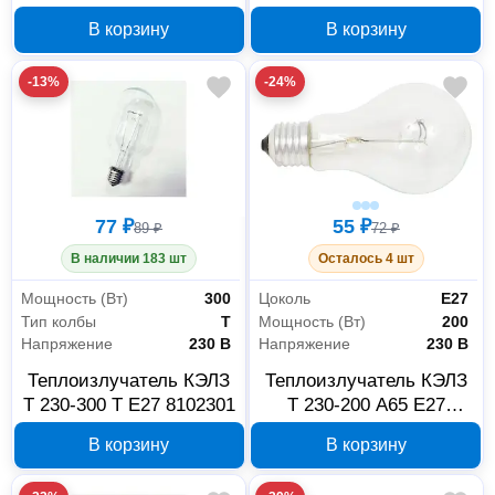
8105043
Вт E27 8105024
В корзину
В корзину
-13%
-24%
77 ₽
55 ₽
89 ₽
72 ₽
В наличии 183 шт
Осталось 4 шт
Мощность (Вт)
300
Цоколь
E27
Тип колбы
T
Мощность (Вт)
200
Напряжение
230 В
Напряжение
230 В
Теплоизлучатель КЭЛЗ
Теплоизлучатель КЭЛЗ
Т 230-300 T E27 8102301
Т 230-200 A65 E27
8102201
В корзину
В корзину