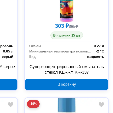
303 ₽
361 ₽
В наличии 15 шт
эрозоль
Объем
0.27 л
0.65 л
Минимальная температура использования
-2 °С
серый
Вид
жидкость
Y серое
Суперконцентрированный омыватель
стекол KERRY KR-337
В корзину
-19%