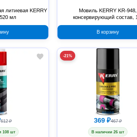
ая литиевая KERRY
Мовиль KERRY KR-948,
 520 мл
консервирующий состав, 
зину
В корзину
-21%
₽
369 ₽
612 ₽
467 ₽
 108 шт
В наличии 26 шт