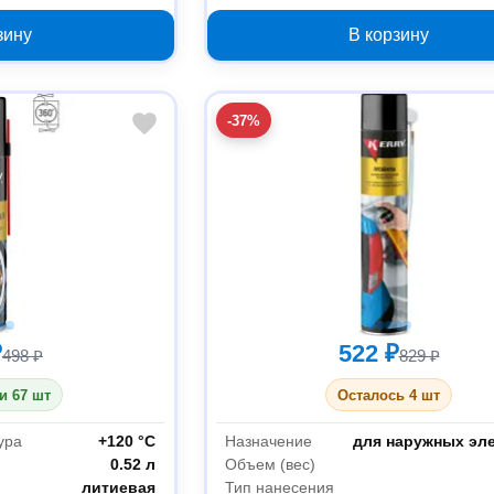
зину
В корзину
-37%
₽
522 ₽
498 ₽
829 ₽
и 67 шт
Осталось 4 шт
ура
+120 °С
Назначение
для наружных эл
0.52 л
Объем (вес)
литиевая
Тип нанесения