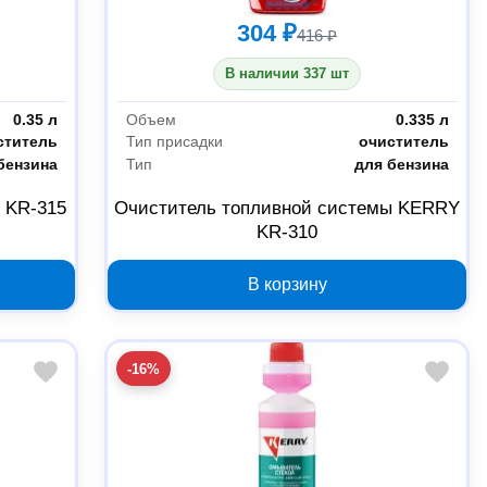
304 ₽
416 ₽
В наличии 337 шт
0.35 л
Объем
0.335 л
ститель
Тип присадки
очиститель
бензина
Тип
для бензина
 KR-315
Очиститель топливной системы KERRY
KR-310
В корзину
-16%