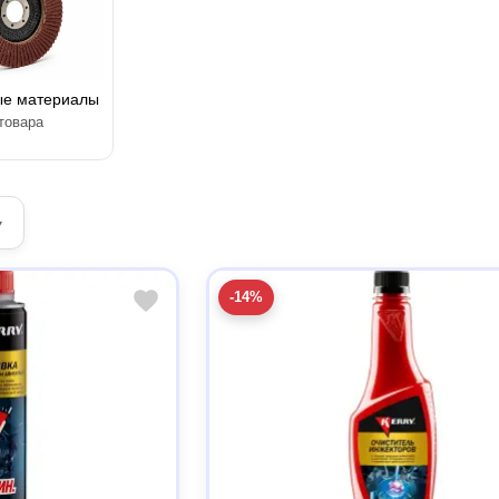
ые материалы
товара
▾
-14%