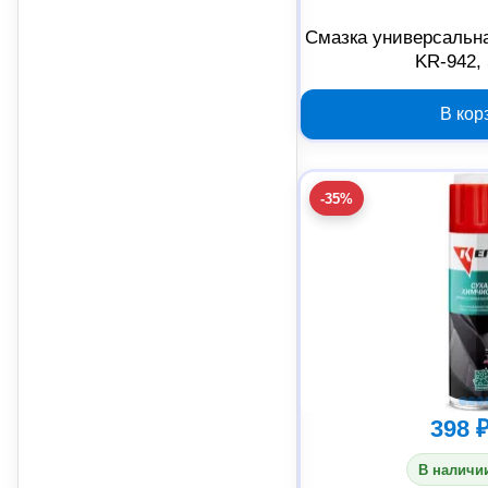
Смазка универсальн
KR-942,
В кор
-35%
398 
В наличии