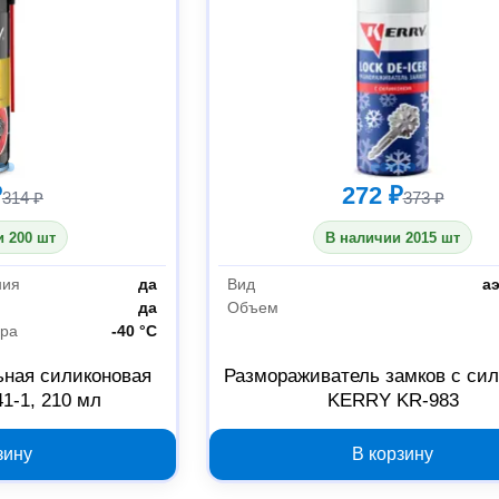
₽
272 ₽
314 ₽
373 ₽
 200 шт
В наличии 2015 шт
ния
да
Вид
а
да
Объем
ура
-40 °С
ьная силиконовая
Размораживатель замков с си
1-1, 210 мл
KERRY KR-983
зину
В корзину