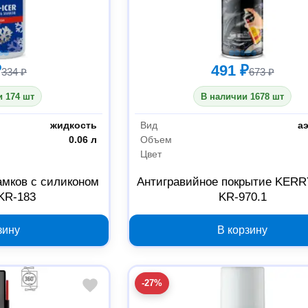
₽
491 ₽
334 ₽
673 ₽
 174 шт
В наличии 1678 шт
жидкость
Вид
а
0.06 л
Объем
Цвет
амков с силиконом
Антигравийное покрытие KERR
KR-183
KR-970.1
зину
В корзину
-27%