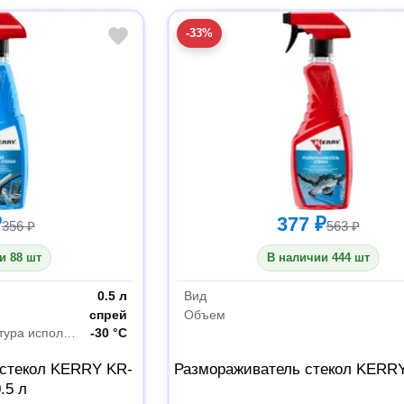
-33%
₽
377 ₽
356 ₽
563 ₽
и 88 шт
В наличии 444 шт
0.5 л
Вид
спрей
Объем
Минимальная температура использования
-30 °С
 стекол KERRY KR-
Размораживатель стекол KERR
0.5 л