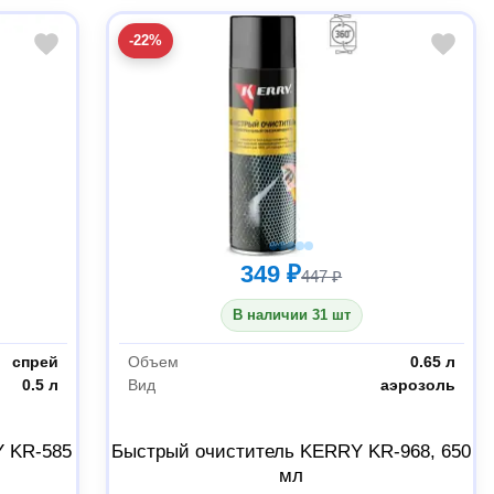
-22%
349 ₽
447 ₽
В наличии 31 шт
спрей
Объем
0.65 л
0.5 л
Вид
аэрозоль
Y KR-585
Быстрый очиститель KERRY KR-968, 650
мл