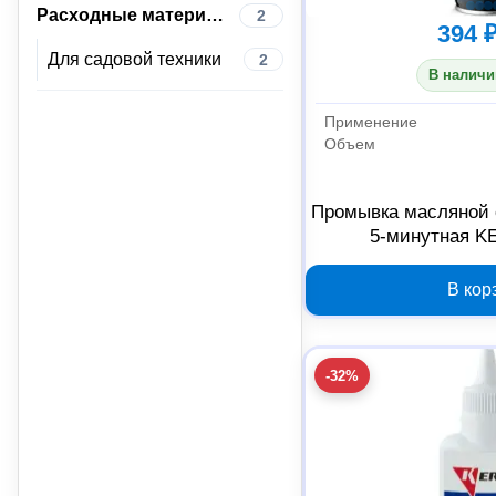
Расходные материалы
2
394 
Для садовой техники
2
В наличи
Применение
Объем
Промывка масляной 
5-минутная K
В кор
-32%