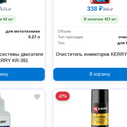
₽
338 ₽
571 ₽
393 ₽
и 62 шт
В наличии 423 шт
для мототехники
Объем
0.27 л
Тип присадки
очи
Тип
для 
системы двигателя
Очиститель инжекторов KERRY
ERRY KR-391
зину
В корзину
-27%