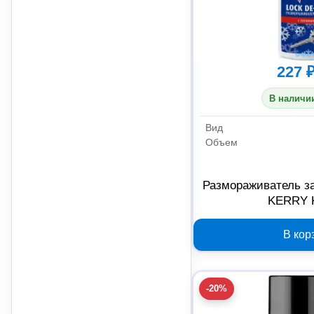
227 
В наличии
Вид
Объем
Размораживатель з
KERRY 
В кор
-20%