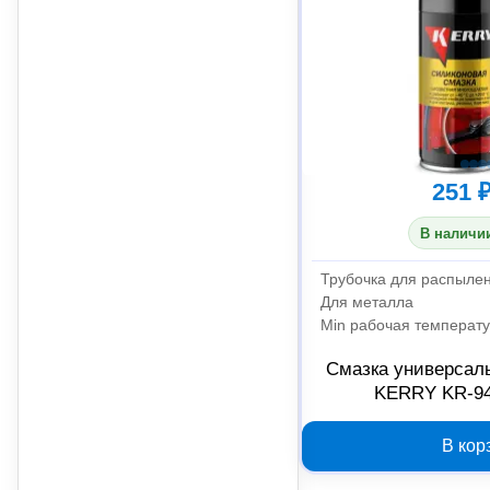
251 
В наличии
Трубочка для распыле
Для металла
Min рабочая температ
Смазка универсал
KERRY KR-94
В кор