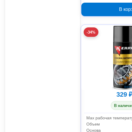
В кор
-34%
329 
В наличи
Max рабочая температ
Объем
Основа