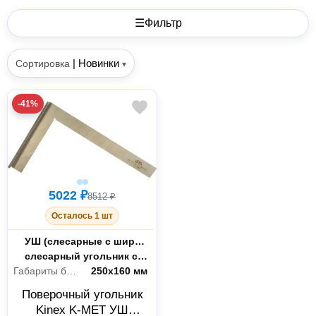
☰
Фильтр
|
Новинки
Сортировка
▾
-41%
5022 ₽
8512 ₽
Осталось 1 шт
Вид угольника
УШ (слесарные с широким основанием)
Тип
слесарный угольник с широким основанием
Габариты без упаковки
250х160 мм
Поверочный угольник
Kinex K-MET УШ