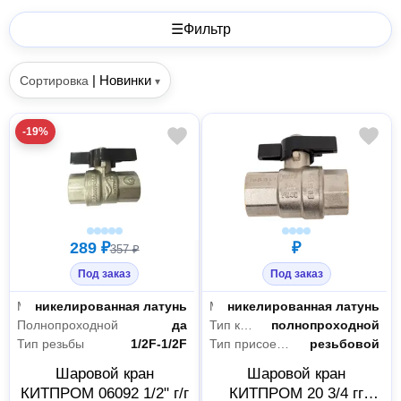
☰
Фильтр
|
Новинки
Сортировка
▾
-19%
289 ₽
₽
357 ₽
Под заказ
Под заказ
Материал
никелированная латунь
Материал
никелированная латунь
Полнопроходной
да
Тип крана
полнопроходной
Тип резьбы
1/2F-1/2F
Тип присоединения
резьбовой
Шаровой кран
Шаровой кран
КИТПРОМ 06092 1/2" г/г
КИТПРОМ 20 3/4 гг