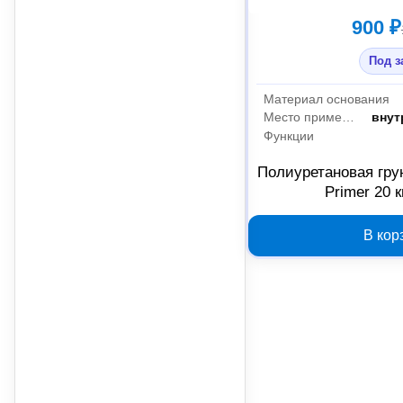
900 ₽
Под з
Материал основания
Место применения
внут
Функции
Полиуретановая грун
Primer 20 
В кор