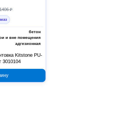
1406 ₽
аказ
бетон
ри и вне помещения
адгезионная
товка Kitstone PU-
кг 3010104
зину