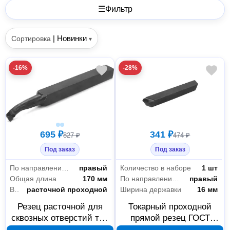
☰
Фильтр
|
Новинки
Сортировка
▾
-16%
-28%
695 ₽
341 ₽
827 ₽
474 ₽
Под заказ
Под заказ
По направлению подачи
правый
Количество в наборе
1 шт
Общая длина
170 мм
По направлению подачи
правый
Вид
расточной проходной
Ширина державки
16 мм
Резец расточной для
Токарный проходной
сквозных отверстий тип
прямой резец ГОСТ
1 исполнение 2 ГОСТ
18878-73 25x16x140 мм