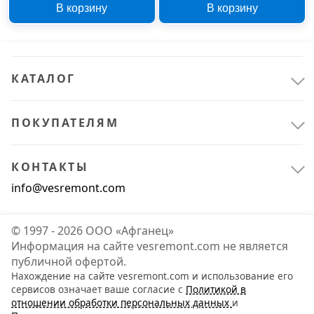
В корзину
В корзину
18882-73 16х10х170 мм
ВК8 КИЗ 1080372
Т15К6 КИЗ 1079699
КАТАЛОГ
ПОКУПАТЕЛЯМ
КОНТАКТЫ
info@vesremont.com
© 1997 - 2026 ООО «Афганец»
Информация на сайте vesremont.com не является
публичной офертой.
Нахождение на сайте vesremont.com и использование его
сервисов означает ваше согласие с
Политикой в
отношении обработки персональных данных
и
Расходные материалы
2