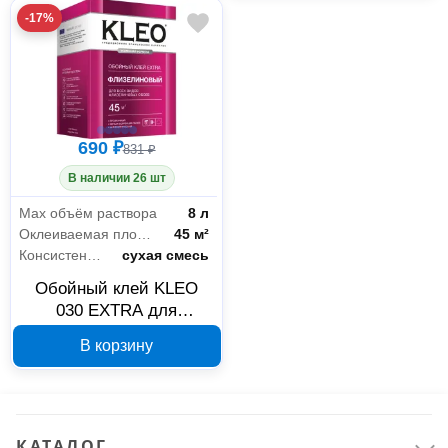
-17%
690 ₽
831 ₽
В наличии 26 шт
Мах объём раствора
8 л
Оклеиваемая площадь
45 м²
Консистенция
сухая смесь
Обойный клей KLEO
030 EXTRA для
флизелиновых обоев 45
В корзину
м² 3760058412114
КАТАЛОГ