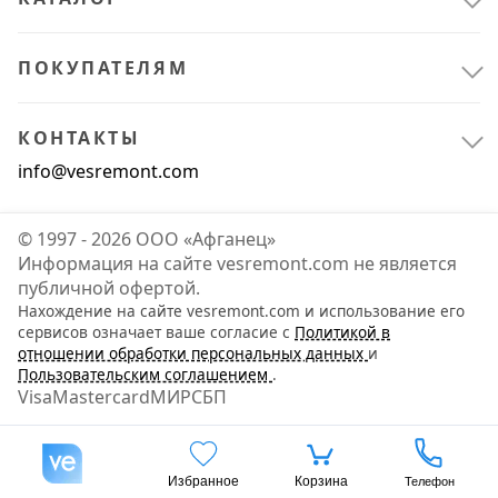
ПОКУПАТЕЛЯМ
КОНТАКТЫ
info@vesremont.com
© 1997 - 2026 ООО «Афганец»
Информация на сайте vesremont.com не является
Строительные материалы
5
публичной офертой.
Строительная химия
5
Нахождение на сайте vesremont.com и использование его
сервисов означает ваше согласие с
Политикой в
отношении обработки персональных данных
и
Пользовательским соглашением
.
Visa
Mastercard
МИР
СБП
Избранное
Корзина
Телефон