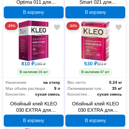
Optima 011 для
Smart 021 для
бумажных обоев 7-9P
виниловых обоев 7-9P
В корзину
В корзину
3760058417171
3760058417270
-25%
-34%
810 ₽
530 ₽
1080 ₽
803 ₽
В наличии 16 шт
В наличии 47 шт
Нанесение
на стену
Вес нетто
0.24 кг
Мах объём раствора
9 л
Оклеиваемая площадь
35 м²
Консистенция
сухая смесь
Консистенция
сухая смесь
Обойный клей KLEO
Обойный клей KLEO
030 EXTRA для
030 EXTRA для
флизелиновых обоев 55
флизелиновых обоев 35
В корзину
В корзину
м² 3760058412640
м² 3760058417317