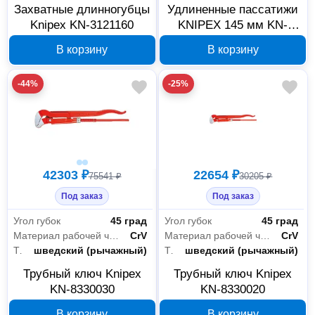
Захватные длинногубцы
Удлиненные пассатижи
Knipex KN-3121160
KNIPEX 145 мм KN-
0826145T
В корзину
В корзину
-44%
-25%
42303 ₽
22654 ₽
75541 ₽
30205 ₽
Под заказ
Под заказ
Угол губок
45 град
Угол губок
45 град
Материал рабочей части
CrV
Материал рабочей части
CrV
Тип
шведский (рычажный)
Тип
шведский (рычажный)
Трубный ключ Knipex
Трубный ключ Knipex
KN-8330030
KN-8330020
В корзину
В корзину