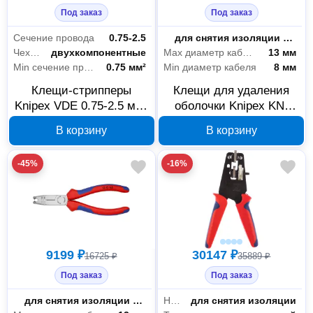
Под заказ
Под заказ
Сечение провода
0.75-2.5
Назначение
для снятия изоляции и резки проводов
Чехлы-рукоятки
двухкомпонентные
Max диаметр кабеля
13 мм
Min сечение провода
0.75 мм²
Min диаметр кабеля
8 мм
Клещи-стрипперы
Клещи для удаления
Knipex VDE 0.75-2.5 мм²
оболочки Knipex KN-
165 мм KN-1346165SB
1345165
В корзину
В корзину
-45%
-16%
9199 ₽
30147 ₽
16725 ₽
35889 ₽
Под заказ
Под заказ
Назначение
для снятия изоляции и резки проводов
Назначение
для снятия изоляции