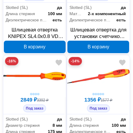
Slotted (SL)
да
Slotted (SL)
да
Длина стержня
100 мм
Материал рукояти
2-х компонентный
Диэлектрическое покрытие
есть
Диэлектрическое покрытие
есть
Шлицевая отвертка
Шлицевая отвертка для
KNIPEX SL4.0x0.8 VDE
установки счетчиков
Ручной инструмент
311
KN-982040SL
KNIPEX KN-982145
В корзину
В корзину
Зажимной инструмент
3
-16%
-14%
Ключи
23
Отвертки
26
Специализированный
1
Столярно-слесарный инструмент
5
2849 ₽
1356 ₽
3392 ₽
1577 ₽
Показать все
Под заказ
Под заказ
Slotted (SL)
да
Slotted (SL)
да
Автосервисное оборудование
35
Диаметр стержня
8 мм
Длина стержня
100 мм
Длина стержня
175 мм
Диэлектрическое покрытие
есть