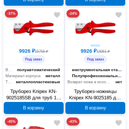
-37%
-24%
9926 ₽
9926 ₽
15756 ₽
13061 ₽
Под заказ
Под заказ
Возврат ножа в исходное положение
полуавтоматический
Материал резцов
инструментальная сталь
Материал корпуса
металл
Класс товара
Полупрофессиональный
Тип труб
металлопластиковые
Возврат ножа в исходное положение
нет
Труборез Knipex KN-
Труборез-ножницы
9025185SB для труб 12-
Knipex KN-9025185 для
25 мм
труб 12-25 мм
В корзину
В корзину
-45%
-43%