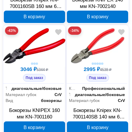
7001160SB 160 мм 62
мм KN-7002140
HRC
В корзину
В корзину
-43%
-34%
3046 ₽
2995 ₽
5344 ₽
4538 ₽
Под заказ
Под заказ
Тип
диагональные/боковые
Класс товара
Профессиональный
Материал губок
CrV
Тип
диагональные/боковые
Вид
бокорезы
Материал губок
CrV
Бокорезы KNIPEX 160
Бокорезы Knipex KN-
мм KN-7001160
7001140SB 140 мм 62
HRC
В корзину
В корзину