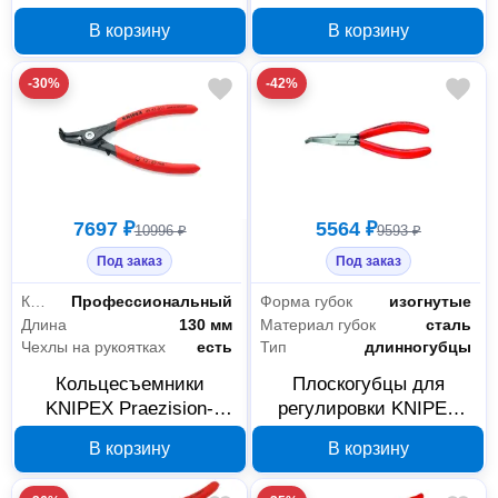
мм
мм
В корзину
В корзину
-30%
-42%
7697 ₽
5564 ₽
10996 ₽
9593 ₽
Под заказ
Под заказ
Класс товара
Профессиональный
Форма губок
изогнутые
Длина
130 мм
Материал губок
сталь
Чехлы на рукоятках
есть
Тип
длинногубцы
Кольцесъемники
Плоскогубцы для
KNIPEX Praezision-
регулировки KNIPEX
Sicherungsringzange KN-
KN-3231135, 135 мм
В корзину
В корзину
4941A11