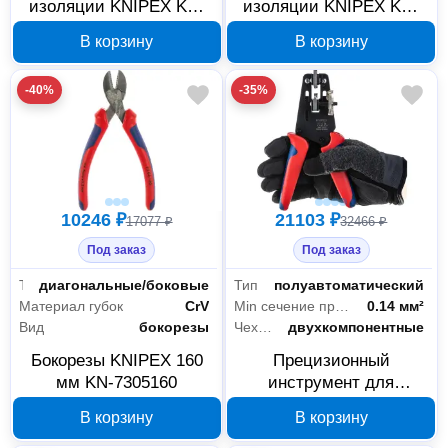
изоляции KNIPEX KN-
изоляции KNIPEX KN-
121210
121202
В корзину
В корзину
-40%
-35%
10246 ₽
21103 ₽
17077 ₽
32466 ₽
Под заказ
Под заказ
Тип
диагональные/боковые
Тип
полуавтоматический
Материал губок
CrV
Min сечение провода
0.14 мм²
Вид
бокорезы
Чехлы-рукоятки
двухкомпонентные
Бокорезы KNIPEX 160
Прецизионный
мм KN-7305160
инструмент для
удаления изоляции
В корзину
В корзину
KNIPEX KN-121206