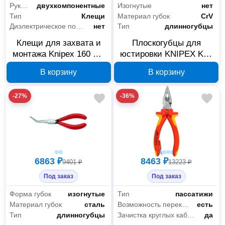
Рукоятки-чехлы
двухкомпонентные
Изогнутые
нет
Тип
Клещи
Материал губок
CrV
Диэлектрическое покрытие
нет
Тип
длинногубцы
Клещи для захвата и
Плоскогубцы для
монтажа Knipex 160 мм
юстировки KNIPEX KN-
KN-3115160
3211135, 135 мм
В корзину
В корзину
-27%
-36%
6863 ₽
8463 ₽
9401 ₽
13223 ₽
Под заказ
Под заказ
Форма губок
изогнутые
Тип
пассатижи
Материал губок
сталь
Возможность перекусить проволоку
есть
Тип
длинногубцы
Зачистка круглых кабелей
да