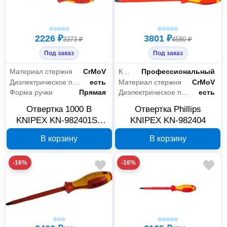
2226 ₽
3801 ₽
3373 ₽
4580 ₽
Под заказ
Под заказ
Материал стержня
CrMoV
Класс товара
Профессиональный
Диэлектрическое покрытие
есть
Материал стержня
CrMoV
Форма ручки
Прямая
Диэлектрическое покрытие
есть
Отвертка 1000 В
Отвертка Phillips
KNIPEX KN-982401SL
KNIPEX KN-982404
PH1
В корзину
В корзину
-16%
-16%