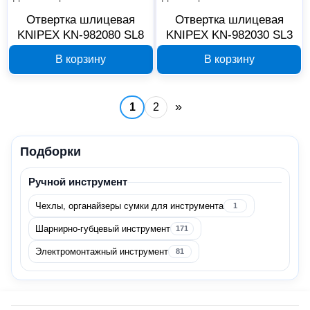
Сервисно-гаражный инструмент
35
Отвертка шлицевая
Отвертка шлицевая
KNIPEX KN-982080 SL8
KNIPEX KN-982030 SL3
Расходные материалы
20
В корзину
В корзину
Для инструмента
12
Для ручного инструмента
8
»
1
2
Спецодежда и СИЗ
1
Подборки
Пояса, ремни и сумки
1
Ручной инструмент
Электрика и свет
1
Чехлы, органайзеры сумки для инструмента
1
Шарнирно-губцевый инструмент
171
Светильники
1
Электромонтажный инструмент
81