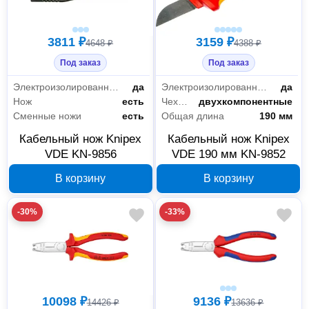
3811 ₽
3159 ₽
4648 ₽
4388 ₽
Под заказ
Под заказ
Электроизолированный (VDE)
да
Электроизолированный (VDE)
да
Нож
есть
Чехлы-рукоятки
двухкомпонентные
Сменные ножи
есть
Общая длина
190 мм
Кабельный нож Knipex
Кабельный нож Knipex
VDE KN-9856
VDE 190 мм KN-9852
В корзину
В корзину
-30%
-33%
10098 ₽
9136 ₽
14426 ₽
13636 ₽