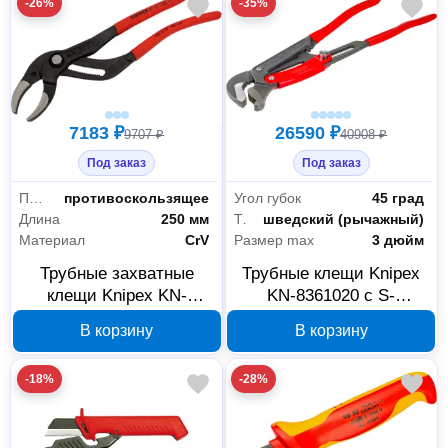
-26%
-35%
7183 ₽
26590 ₽
9707 ₽
40908 ₽
Под заказ
Под заказ
Покрытие рукояток
противоскользящее
Угол губок
45 град
Длина
250 мм
Тип
шведский (рычажный)
Материал
CrV
Размер max
3 дюйм
Трубные захватные
Трубные клещи Knipex
клещи Knipex KN-
KN-8361020 с S-
8101250
образными губками
В корзину
В корзину
-18%
-28%