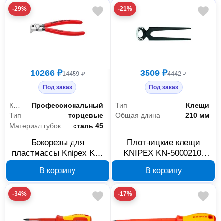
-29%
-21%
10266 ₽
3509 ₽
14459 ₽
4442 ₽
Под заказ
Под заказ
Класс товара
Профессиональный
Тип
Клещи
Тип
торцевые
Общая длина
210 мм
Материал губок
сталь 45
Бокорезы для
Плотницкие клещи
пластмассы Knipex KN-
KNIPEX KN-5000210,
7221160 160 мм
210 мм
В корзину
В корзину
-34%
-17%