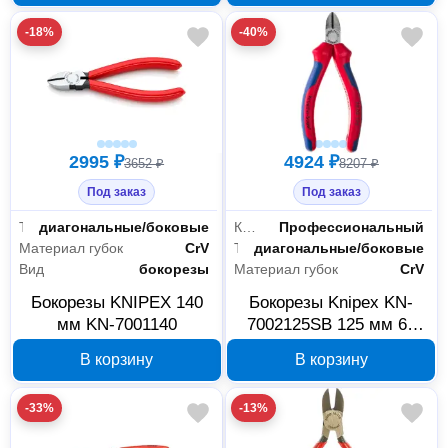
-18%
-40%
2995 ₽
4924 ₽
3652 ₽
8207 ₽
Под заказ
Под заказ
Тип
диагональные/боковые
Класс товара
Профессиональный
Материал губок
CrV
Тип
диагональные/боковые
Вид
бокорезы
Материал губок
CrV
Бокорезы KNIPEX 140
Бокорезы Knipex KN-
мм KN-7001140
7002125SB 125 мм 62
HRC
В корзину
В корзину
-33%
-13%