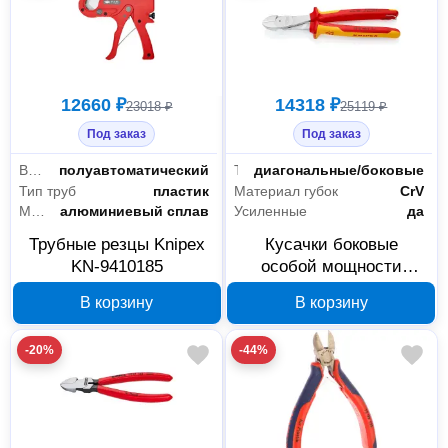
12660 ₽
14318 ₽
23018 ₽
25119 ₽
Под заказ
Под заказ
Возврат ножа в исходное положение
полуавтоматический
Тип
диагональные/боковые
Тип труб
пластик
Материал губок
CrV
Материал корпуса
алюминиевый сплав
Усиленные
да
Трубные резцы Knipex
Кусачки боковые
KN-9410185
особой мощности
KNIPEX KN-7406250TBK
В корзину
В корзину
250 мм
-20%
-44%