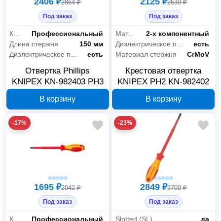
2406 ₽
2125 ₽
2864 ₽
2530 ₽
Под заказ
Под заказ
Класс товара
Профессиональный
Материал рукояти
2-х компонентный
Длина стержня
150 мм
Диэлектрическое покрытие
есть
Диэлектрическое покрытие
есть
Материал стержня
CrMoV
Отвертка Phillips
Крестовая отвертка
KNIPEX KN-982403 PH3
KNIPEX PH2 KN-982402
В корзину
В корзину
-17%
-23%
1695 ₽
2849 ₽
2042 ₽
3700 ₽
Под заказ
Под заказ
Класс товара
Профессиональный
Slotted (SL)
да