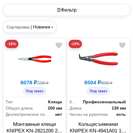
☰
Фильтр
|
Новинки
Сортировка
▾
-16%
-19%
6078 ₽
6504 ₽
7236 ₽
8030 ₽
Под заказ
Под заказ
Тип
Клещи
Класс товара
Профессиональный
Общая длина
200 мм
Длина
130 мм
Диэлектрическое покрытие
нет
Чехлы на рукоятках
есть
Монтажные клещи
Кольцесъемники
KNIPEX KN-2821200 200
KNIPEX KN-4941A01 130