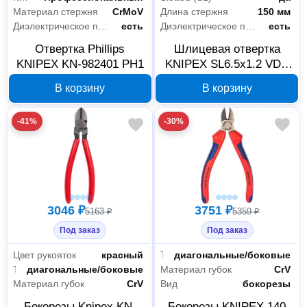
Материал стержня
CrMoV
Длина стержня
150 мм
Диэлектрическое покрытие
есть
Диэлектрическое покрытие
есть
Отвертка Phillips
Шлицевая отвертка
KNIPEX KN-982401 PH1
KNIPEX SL6.5x1.2 VDE
KN-982065SL
В корзину
В корзину
-41%
-30%
3046 ₽
3751 ₽
5163 ₽
5359 ₽
Под заказ
Под заказ
Цвет рукояток
красный
Тип
диагональные/боковые
Тип
диагональные/боковые
Материал губок
CrV
Материал губок
CrV
Вид
бокорезы
Бокорезы Knipex KN-
Бокорезы KNIPEX 140