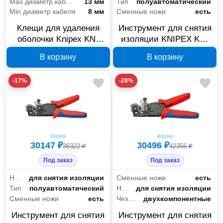
Max диаметр кабеля
13 мм
Тип
полуавтоматический
Min диаметр кабеля
8 мм
Сменные ножи
есть
Клещи для удаления
Инструмент для снятия
оболочки Knipex KN-
изоляции KNIPEX KN-
1342165
121211
В корзину
В корзину
-17%
-28%
30147 ₽
30496 ₽
36322 ₽
42356 ₽
Под заказ
Под заказ
Назначение
для снятия изоляции
Сменные ножи
есть
Тип
полуавтоматический
Назначение
для снятия изоляции
Сменные ножи
есть
Чехлы-рукоятки
двухкомпонентные
Инструмент для снятия
Инструмент для снятия