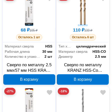
68 ₽
110 ₽
105 ₽
133 ₽
Осталось 1 шт
Осталось 6 шт
Материал сверла
HSS
Тип хвостовика
цилиндрический
Рабочая длина
30 мм
Материал сверла
HSS-CO
Количество в упаковке
2 шт
Диаметр
2.5 мм
Сверло по металлу 2.5
Сверло по металлу
ммx57 мм HSS KRANZ
KRANZ HSS-Co
KR-91-0554
2,5x57x30 мм KR-91-
В корзину
В корзину
0501
-27%
-18%