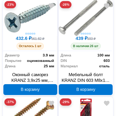
-23%
-26%
432.6 ₽
439 ₽
561.82 ₽
593 ₽
Осталось 1 шт
В наличии 26 шт
Диаметр
3.9 мм
Длина
100 мм
Покрытие
оцинкованный
DIN
603
Длина
25 мм
Материал
сталь
Оконный саморез
Мебельный болт
KRANZ 3,9x25 мм,
KRANZ DIN 603 M8x100
белый цинк, 500 шт. KR-
KR-01-3511-027, 25 шт.
В корзину
В корзину
01-3722-0011
-37%
-29%