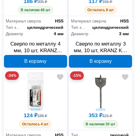
186 ₽
117 ₽
305 ₽
156 ₽
В наличии 48 шт
Осталось 8 шт
Материал сверла
HSS
Материал сверла
HSS
Тип хвостовика
цилиндрический
Тип хвостовика
цилиндрический
Диаметр
4 мм
Диаметр
3 мм
Сверло по металлу 4
Сверло по металлу 3
мм, 10 шт, KRANZ
мм, 10 шт, KRANZ KR-
911401735842
91-0610
В корзину
В корзину
-34%
-15%
124 ₽
353 ₽
188 ₽
415 ₽
Осталось 4 шт
В наличии 30 шт
Материал сверла
HSS
Тип
перовой