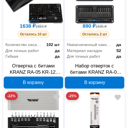
1638 ₽
890 ₽
1883 ₽
1435 ₽
Осталось 10 шт
Осталось 2 шт
Количество насадок в наборе
102 шт
Намагниченный наконечник
да
Для точных работ
да
Материал насадок
S2
Гибкая
да
Для точных работ
да
Отвертка с битами
Набор отверток с
KRANZ RA-05 KR-12-
битами KRANZ RA-02
4755, 106 предметов
30 предметов KR-12-
В корзину
В корзину
4752
-22%
-25%