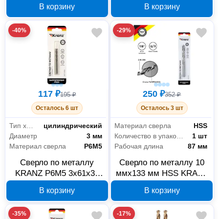
KRANZ KR-91-0670
KR-91-0668
В корзину
В корзину
-40%
-29%
117 ₽
250 ₽
195 ₽
352 ₽
Осталось 6 шт
Осталось 3 шт
Тип хвостовика
цилиндрический
Материал сверла
HSS
Диаметр
3 мм
Количество в упаковке
1 шт
Материал сверла
Р6М5
Рабочая длина
87 мм
Сверло по металлу
Сверло по металлу 10
KRANZ P6M5 3x61x33
ммx133 мм HSS KRANZ
мм KR-91-0523
KR-91-0502
В корзину
В корзину
-35%
-17%