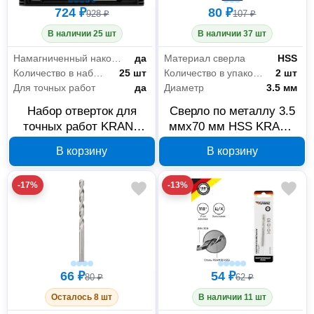
724 ₽
80 ₽
928 ₽
107 ₽
В наличии 25 шт
В наличии 37 шт
Намагниченный наконечник
да
Материал сверла
HSS
Количество в наборе
25 шт
Количество в упаковке
2 шт
Для точных работ
да
Диаметр
3.5 мм
Набор отверток для
Сверло по металлу 3.5
точных работ KRANZ
ммx70 мм HSS KRANZ
RA-01 25 предметов KR-
KR-91-0507
В корзину
В корзину
12-4751
-17%
-13%
66 ₽
54 ₽
80 ₽
62 ₽
Осталось 8 шт
В наличии 11 шт