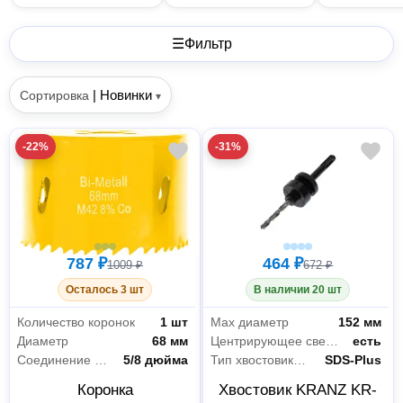
☰
Фильтр
|
Новинки
Сортировка
▾
-22%
-31%
787 ₽
464 ₽
1009 ₽
672 ₽
Осталось 3 шт
В наличии 20 шт
Количество коронок
1 шт
Max диаметр
152 мм
Диаметр
68 мм
Центрирующее сверло в комплекте
есть
Соединение коронки
5/8 дюйма
Тип хвостовика коронки
SDS-Plus
Коронка
Хвостовик KRANZ KR-