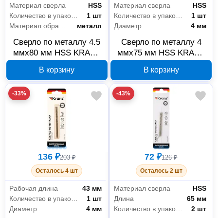
Материал сверла
HSS
Материал сверла
HSS
Количество в упаковке
1 шт
Количество в упаковке
1 шт
Материал обработки
металл
Диаметр
4 мм
Сверло по металлу 4.5
Сверло по металлу 4
ммx80 мм HSS KRANZ
ммx75 мм HSS KRANZ
KR-91-0562
KR-91-0560
В корзину
В корзину
-33%
-43%
136 ₽
72 ₽
203 ₽
126 ₽
Осталось 4 шт
Осталось 2 шт
Рабочая длина
43 мм
Материал сверла
HSS
Количество в упаковке
1 шт
Длина
65 мм
Диаметр
4 мм
Количество в упаковке
2 шт