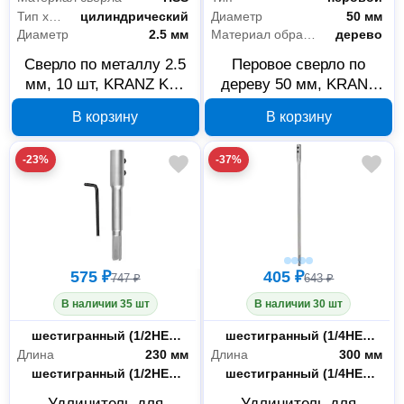
Тип хвостовика
цилиндрический
Диаметр
50 мм
Диаметр
2.5 мм
Материал обработки
дерево
Сверло по металлу 2.5
Перовое сверло по
мм, 10 шт, KRANZ KR-
дереву 50 мм, KRANZ
91-0608
KR-91-0679
В корзину
В корзину
-23%
-37%
575 ₽
405 ₽
747 ₽
643 ₽
В наличии 35 шт
В наличии 30 шт
Хвостовик удлинителя
шестигранный (1/2HEX - С)
Тип хвостовика оснастки
шестигранный (1/4HEX - С)
Длина
230 мм
Длина
300 мм
Тип хвостовика оснастки
шестигранный (1/2HEX - С)
Хвостовик удлинителя
шестигранный (1/4HEX - E)
Удлинитель для
Удлинитель для