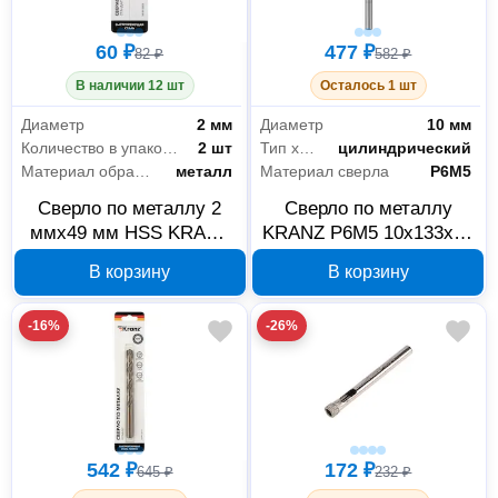
60 ₽
477 ₽
82 ₽
582 ₽
В наличии 12 шт
Осталось 1 шт
Диаметр
2 мм
Диаметр
10 мм
Количество в упаковке
2 шт
Тип хвостовика
цилиндрический
Материал обработки
металл
Материал сверла
Р6М5
Сверло по металлу 2
Сверло по металлу
ммx49 мм HSS KRANZ
KRANZ P6M5 10x133x87
KR-91-0553
мм KR-91-0534
В корзину
В корзину
-16%
-26%
542 ₽
172 ₽
645 ₽
232 ₽