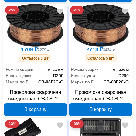
-25%
-21%
1709 ₽
2713 ₽
2279 ₽
3434 ₽
Осталось 5 шт
Осталось 5 шт
Режим сварки
с газом
Режим сварки
с газом
Еврокатушка
D200
Еврокатушка
D200
Марка по ГОСТ
СВ-08Г2С-О
Марка по ГОСТ
СВ-08Г2С-О
Проволока сварочная
Проволока сварочная
омедненная СВ-08Г2С-
омедненная СВ-08Г2С-
О 0.8 мм 5 кг KRANZ
О 1.0 мм 5 кг KRANZ
В корзину
В корзину
KR-11-0981-5
KR-11-0982-5
-13%
-38%