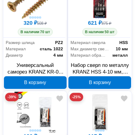
320 ₽
621 ₽
508 ₽
875 ₽
В наличии 70 шт
В наличии 50 шт
Размер шлица
PZ2
Материал сверла
HSS
Материал
сталь 1022
Max диаметр сверла
10 мм
Диаметр
4 мм
Материал обработки
металл
Универсальный
Набор сверл по металлу
саморез KRANZ KR-01-
KRANZ HSS 4-10 мм, 5
3311-027 4x30 мм,
шт 01-6513
В корзину
В корзину
желтый цинк
-39%
-25%