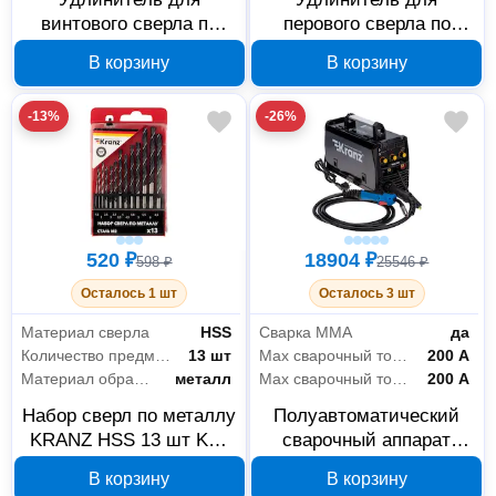
винтового сверла по
перового сверла по
дереву KRANZ KR-92-
дереву KRANZ KR-91-
В корзину
В корзину
0006
0761
-13%
-26%
520 ₽
18904 ₽
598 ₽
25546 ₽
Осталось 1 шт
Осталось 3 шт
Материал сверла
HSS
Сварка ММА
да
Количество предметов
13 шт
Max сварочный ток ММА
200 А
Материал обработки
металл
Max сварочный ток MIG-MAG
200 А
Набор сверл по металлу
Полуавтоматический
KRANZ HSS 13 шт KR-
сварочный аппарат
91-0631
KRANZ MIG-200 11-0927
В корзину
В корзину