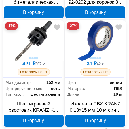
биметаллическая
92-0202 для коронок 32-
KRANZ KR-92-0235, 68
152 мм
В корзину
В корзину
мм
-17%
-27%
421 ₽
31 ₽
507 ₽
42 ₽
Осталось 10 шт
Осталось 2 шт
Max диаметр
152 мм
Цвет
синий
Центрирующее сверло в комплекте
есть
Материал
ПВХ
Тип хвостовика коронки
шестигранный
Длина
10 м
Шестигранный
Изолента ПВХ KRANZ
хвостовик KRANZ KR-
0,13x15 мм 10 м синяя
92-0204 для коронок 32-
KR-09-2005
В корзину
В корзину
152 мм