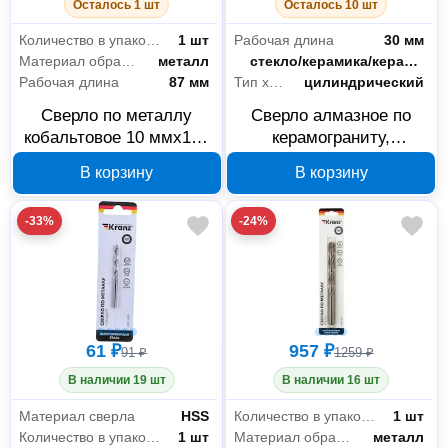
Осталось 1 шт
Осталось 10 шт
Количество в упаковке
1 шт
Рабочая длина
30 мм
Материал обработки
металл
Материал обработки
стекло/керамика/керамогранит
Рабочая длина
87 мм
Тип хвостовика
цилиндрический
Расходные материалы
642
Сверло по металлу
Сверло алмазное по
Для инструмента
642
кобальтовое 10 ммx133
керамограниту,
мм HSS-Co KRANZ KR-
керамике и стеклу 6 мм
В корзину
В корзину
91-0511
KRANZ KR-92-0001
Крепёж
560
-33%
-24%
Метизы
464
Монтажные ленты
46
Специальный крепеж
50
61 ₽
957 ₽
91 ₽
1259 ₽
Электрика и свет
146
В наличии 19 шт
В наличии 16 шт
Розетки и выключатели
127
Материал сверла
HSS
Количество в упаковке
1 шт
Количество в упаковке
1 шт
Материал обработки
металл
Сетевые удлинители
4