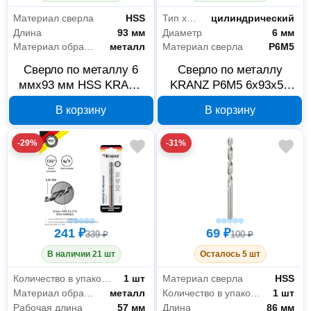
Материал сверла
HSS
Тип хвостовика
цилиндрический
Длина
93 мм
Диаметр
6 мм
Материал обработки
металл
Материал сверла
Р6М5
Сверло по металлу 6
Сверло по металлу
ммx93 мм HSS KRANZ
KRANZ P6M5 6x93x57
KR-91-0566
мм KR-91-0528
В корзину
В корзину
-29%
-31%
241 ₽
69 ₽
339 ₽
100 ₽
В наличии 21 шт
Осталось 5 шт
Количество в упаковке
1 шт
Материал сверла
HSS
Материал обработки
металл
Количество в упаковке
1 шт
Рабочая длина
57 мм
Длина
86 мм