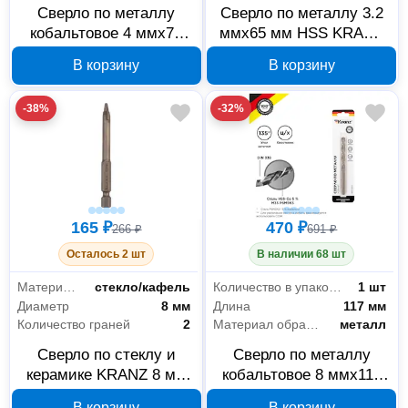
Сверло по металлу
Сверло по металлу 3.2
кобальтовое 4 ммx75
ммx65 мм HSS KRANZ
мм HSS-Co KRANZ KR-
KR-91-0557
В корзину
В корзину
91-0505
-38%
-32%
165 ₽
470 ₽
266 ₽
691 ₽
Осталось 2 шт
В наличии 68 шт
Материал обработки
стекло/кафель
Количество в упаковке
1 шт
Диаметр
8 мм
Длина
117 мм
Количество граней
2
Материал обработки
металл
Сверло по стеклу и
Сверло по металлу
керамике KRANZ 8 мм
кобальтовое 8 ммx117
KR-91-0643
мм HSS-Co KRANZ KR-
В корзину
В корзину