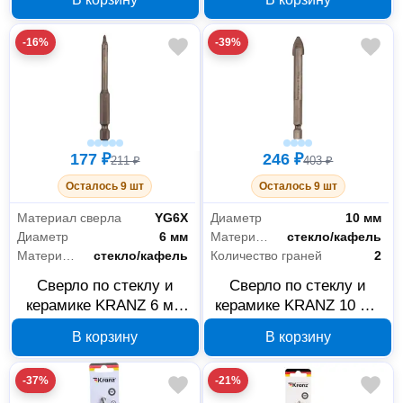
91-0649
-16%
-39%
177 ₽
246 ₽
211 ₽
403 ₽
Осталось 9 шт
Осталось 9 шт
Материал сверла
YG6X
Диаметр
10 мм
Диаметр
6 мм
Материал обработки
стекло/кафель
Материал обработки
стекло/кафель
Количество граней
2
Сверло по стеклу и
Сверло по стеклу и
керамике KRANZ 6 мм
керамике KRANZ 10 мм
KR-91-0642
KR-91-0644
В корзину
В корзину
-37%
-21%