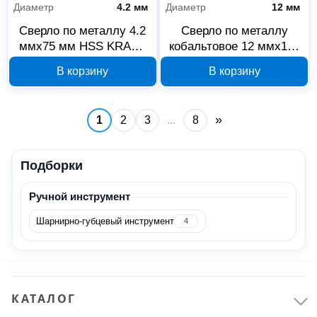
Диаметр
4.2 мм
Диаметр
12 мм
Щитовое оборудование
15
Сверло по металлу 4.2
Сверло по металлу
ммx75 мм HSS KRANZ
кобальтовое 12 ммx151
Ручной инструмент
53
KR-91-0559
мм HSS-Co KRANZ KR-
В корзину
В корзину
91-0513
Ключи
14
Наборы ручных инструментов
3
»
1
2
3
...
8
Отвертки
15
Подборки
Столярно-слесарный инструмент
11
Ударно-рычажный
6
Ручной инструмент
Шарнирно-губцевый инструмент
4
Показать все
Всё для сада
9
Садовая техника
9
КАТАЛОГ