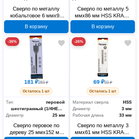
Сверло по металлу
Сверло по металлу 5
кобальтовое 6 ммx93
ммx86 мм HSS KRANZ
мм HSS-Co KRANZ KR-
KR-91-0564
В корзину
В корзину
91-0508
-36%
-26%
181 ₽
69 ₽
283 ₽
93 ₽
Осталось 1 шт
Осталось 1 шт
Тип
перовой
Материал сверла
HSS
Тип хвостовика
шестигранный (1/4HEX - E)
Диаметр
3 мм
Диаметр
25 мм
Рабочая длина
33 мм
Сверло перовое по
Сверло по металлу 3
дереву 25 ммx152 мм
ммx61 мм HSS KRANZ