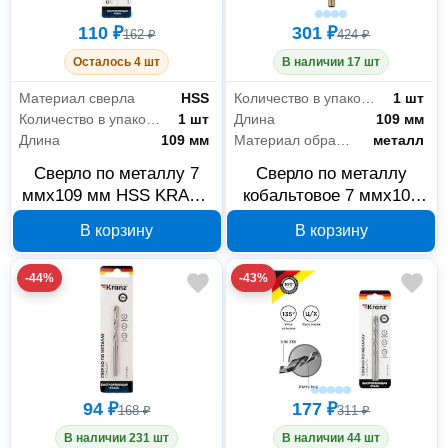
110 ₽
301 ₽
162 ₽
424 ₽
Осталось 4 шт
В наличии 17 шт
Материал сверла
HSS
Количество в упаковке
1 шт
Количество в упаковке
1 шт
Длина
109 мм
Длина
109 мм
Материал обработки
металл
Сверло по металлу 7
Сверло по металлу
ммx109 мм HSS KRANZ
кобальтовое 7 ммx109
KR-91-0568
мм HSS-Co KRANZ KR-
В корзину
В корзину
91-0509
-44%
-43%
94 ₽
177 ₽
168 ₽
311 ₽
В наличии 231 шт
В наличии 44 шт