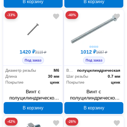
В корзину
В корзину
зеленый мох 100 шт
мм, 250 шт
420269
-33%
-40%
1420 ₽
1012 ₽
2119 ₽
1687 ₽
Под заказ
Под заказ
Диаметр резьбы
М6
Вид головки
полуцилиндрическая
Длина
30 мм
Шаг резьбы
0.7 мм
Покрытие
цинк
Покрытие
цинк
Винт с
Винт с
полуцилиндрической
полуцилиндрической
головкой крепежная
головкой крепежная
В корзину
В корзину
техника DIN 7985 М6x30
техника DIN 7985 М4x60
цинк, 300 шт, 495090
цинк, 300 шт, 495040
-42%
-26%