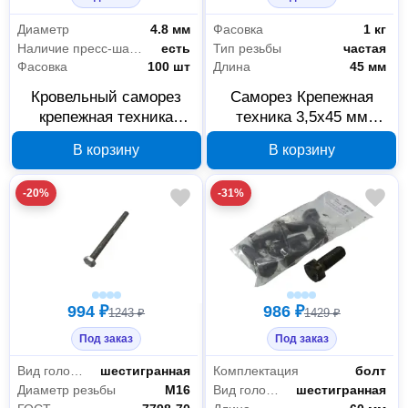
Диаметр
4.8 мм
Фасовка
1 кг
Наличие пресс-шайбы
есть
Тип резьбы
частая
Фасовка
100 шт
Длина
45 мм
Кровельный саморез
Саморез Крепежная
крепежная техника
техника 3,5х45 мм
4.8x80 мм
черный, 1 кг 540312
В корзину
В корзину
оцинкованный, 100 шт,
431012
-20%
-31%
994 ₽
986 ₽
1243 ₽
1429 ₽
Под заказ
Под заказ
Вид головки
шестигранная
Комплектация
болт
Диаметр резьбы
М16
Вид головки
шестигранная