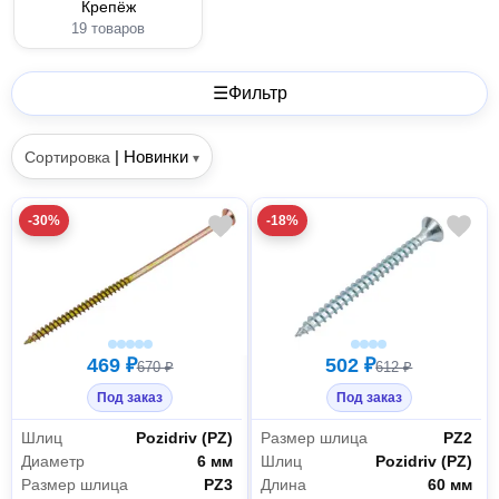
Крепёж
19 товаров
☰
Фильтр
|
Новинки
Сортировка
▾
-30%
-18%
469 ₽
502 ₽
670 ₽
612 ₽
Под заказ
Под заказ
Шлиц
Pozidriv (PZ)
Размер шлица
PZ2
Диаметр
6 мм
Шлиц
Pozidriv (PZ)
Размер шлица
PZ3
Длина
60 мм