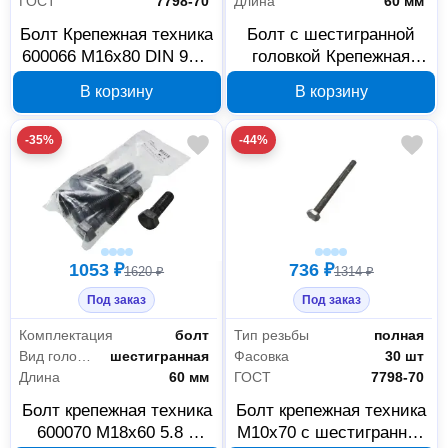
ГОСТ
7798-70
Длина
60 мм
Болт Крепежная техника
Болт с шестигранной
600066 М16x80 DIN 933,
головкой Крепежная
класс 5.8, 12 шт
техника 600086 22x60
В корзину
В корзину
мм класс 5.8 7 шт
-35%
-44%
1053 ₽
736 ₽
1620 ₽
1314 ₽
Под заказ
Под заказ
Комплектация
болт
Тип резьбы
полная
Вид головки
шестигранная
Фасовка
30 шт
Длина
60 мм
ГОСТ
7798-70
Болт крепежная техника
Болт крепежная техника
600070 М18х60 5.8 с
М10x70 с шестигранной