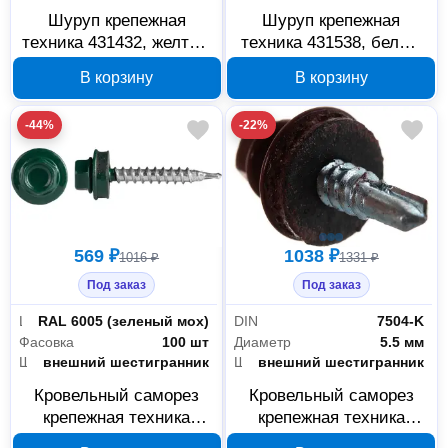
Шуруп крепежная
Шуруп крепежная
техника 431432, желтый
техника 431538, белый
цинк, 6×150 мм, 50 шт.
цинк, 5×60 мм, 200 шт.
В корзину
В корзину
-44%
-22%
569 ₽
1038 ₽
1016 ₽
1331 ₽
Под заказ
Под заказ
Цвет RAL
RAL 6005 (зеленый мох)
DIN
7504-K
Фасовка
100 шт
Диаметр
5.5 мм
Шлиц
внешний шестигранник
Шлиц
внешний шестигранник
Кровельный саморез
Кровельный саморез
крепежная техника
крепежная техника
4,8x70 RAL 6005
420326 RAL 3011 5,5×25