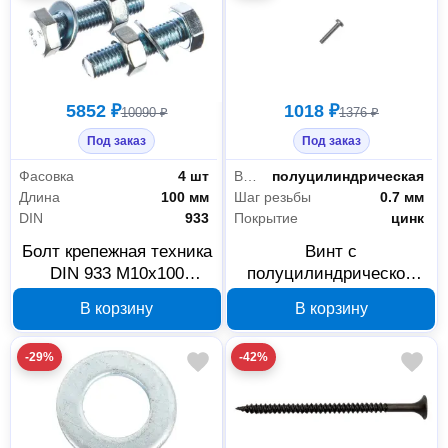
5852 ₽
1018 ₽
10090 ₽
1376 ₽
Под заказ
Под заказ
Фасовка
4 шт
Вид головки
полуцилиндрическая
Длина
100 мм
Шаг резьбы
0.7 мм
DIN
933
Покрытие
цинк
Болт крепежная техника
Винт с
DIN 933 М10х100
полуцилиндрической
нержавеющая сталь А2
головкой крепежная
В корзину
В корзину
4 шт 800192
техника DIN 7985 М4x25
цинк, 600 шт, 495030
-29%
-42%