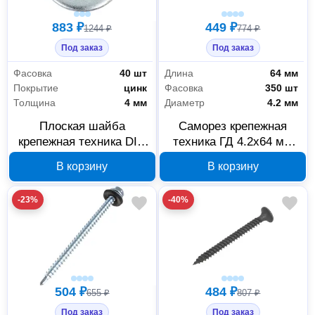
883 ₽
449 ₽
1244 ₽
774 ₽
Под заказ
Под заказ
Фасовка
40 шт
Длина
64 мм
Покрытие
цинк
Фасовка
350 шт
Толщина
4 мм
Диаметр
4.2 мм
Плоская шайба
Саморез крепежная
крепежная техника DIN
техника ГД 4.2x64 мм
125 М24 оцинкованная,
черный
В корзину
В корзину
40 шт, 493020
фосфатированный, 350
шт, 430022
-23%
-40%
504 ₽
484 ₽
655 ₽
807 ₽
Под заказ
Под заказ