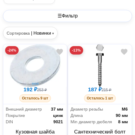
☰
Фильтр
|
Новинки
Сортировка
▾
-24%
-13%
192 ₽
187 ₽
253 ₽
215 ₽
Осталось 9 шт
Осталось 1 шт
Внешний диаметр
37 мм
Диаметр резьбы
М6
Покрытие
цинк
Длина
90 мм
DIN
9021
Мin диаметр дюбеля
8 мм
Кузовная шайба
Сантехнический болт