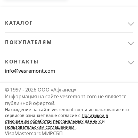
КАТАЛОГ
ПОКУПАТЕЛЯМ
КОНТАКТЫ
info@vesremont.com
© 1997 - 2026 ООО «Афганец»
Информация на сайте vesremont.com не является
публичной офертой.
Нахождение на сайте vesremont.com и использование его
Крепёж
3
сервисов означает ваше согласие с
Политикой в
отношении обработки персональных данных
и
Метизы
3
Пользовательским соглашением
.
Visa
Mastercard
МИР
СБП