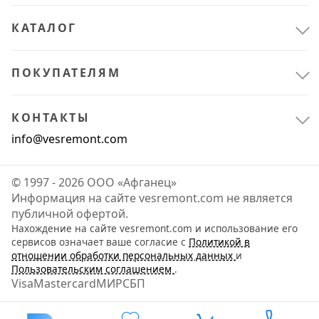
КАТАЛОГ
ПОКУПАТЕЛЯМ
КОНТАКТЫ
info@vesremont.com
© 1997 - 2026 ООО «Афганец»
Информация на сайте vesremont.com не является
публичной офертой.
Нахождение на сайте vesremont.com и использование его
Спецодежда и СИЗ
4
сервисов означает ваше согласие с
Политикой в
отношении обработки персональных данных
и
Средства индивидуальной защиты
4
Пользовательским соглашением
.
Visa
Mastercard
МИР
СБП