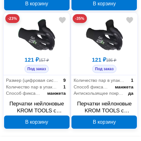
В корзину
В корзину
покрытием размер 11
покрытием размер 10
602300/11
602300/10
-23%
-35%
121 ₽
121 ₽
157 ₽
186 ₽
Под заказ
Под заказ
Размер (цифровая система маркировки)
9
Количество пар в упаковке
1
Количество пар в упаковке
1
Способ фиксации
манжета
Способ фиксации
манжета
Антискользящее покрытие
да
Перчатки нейлоновые
Перчатки нейлоновые
KROM TOOLS с
KROM TOOLS с
полиуретановым
полиуретановым
В корзину
В корзину
покрытием размер 9
покрытием размер 8
602300/9
602300/8