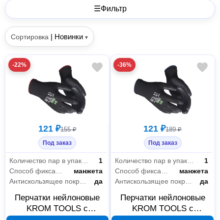
☰
Фильтр
|
Новинки
Сортировка
▾
-22%
-36%
121 ₽
121 ₽
155 ₽
189 ₽
Под заказ
Под заказ
Количество пар в упаковке
1
Количество пар в упаковке
1
Способ фиксации
манжета
Способ фиксации
манжета
Антискользящее покрытие
да
Антискользящее покрытие
да
Перчатки нейлоновые
Перчатки нейлоновые
KROM TOOLS с
KROM TOOLS с
полиуретановым
полиуретановым