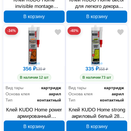
invisible montage
для легкого декора
акриловый прозрачный
акриловый белый туба
В корзину
В корзину
туба 200 мл KBT-320
200 мл KBT-311
-34%
-40%
356 ₽
335 ₽
539 ₽
558 ₽
В наличии 12 шт
В наличии 73 шт
Вид тары
картридж
Вид тары
картридж
Основа клея
акрил
Основа клея
акрил
Тип
контактный
Тип
контактный
Клей KUDO Home power
Клей KUDO Home strong
армированный
акриловый белый 280
волокном акриловый
мл KBK-341
В корзину
В корзину
белый 280 мл KBK-351