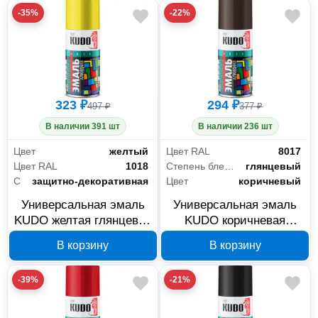
-35%
-22%
323 ₽
294 ₽
497 ₽
377 ₽
В наличии 391 шт
В наличии 236 шт
Цвет
желтый
Цвет RAL
8017
Цвет RAL
1018
Степень блеска
глянцевый
Свойства
защитно-декоративная
Цвет
коричневый
Универсальная эмаль
Универсальная эмаль
KUDO желтая глянцевая
KUDO коричневая
RAL-1018 210 мл KU-
глянцевая RAL-8017 210
В корзину
В корзину
1013.1
мл KU-1012.1
-39%
-21%