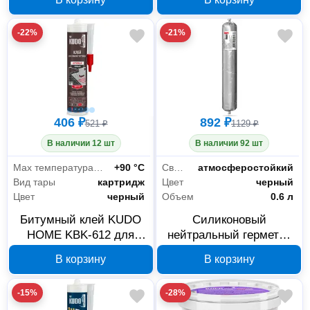
черный, 280 мл
-22%
-21%
406 ₽
892 ₽
521 ₽
1129 ₽
В наличии 12 шт
В наличии 92 шт
Max температура эксплуатации
+90 °С
Свойства
атмосферостойкий
Вид тары
картридж
Цвет
черный
Цвет
черный
Объем
0.6 л
Битумный клей KUDO
Силиконовый
HOME KBK-612 для
нейтральный герметик
гибкой кровли, черный,
KUDO PROFF
В корзину
В корзину
280 мл
атмосферостойкий
черный 600 мл KSP-232
-15%
-28%