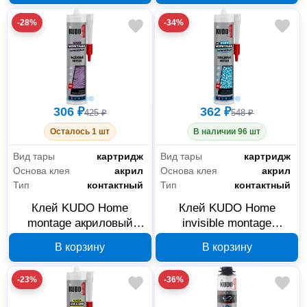
-28%
-34%
306 ₽
362 ₽
425 ₽
548 ₽
Осталось 1 шт
В наличии 96 шт
Вид тары
картридж
Вид тары
картридж
Основа клея
акрил
Основа клея
акрил
Тип
контактный
Тип
контактный
Клей KUDO Home
Клей KUDO Home
montage акриловый
invisible montage
белый 280 мл KBK-321
акриловый прозрачный
В корзину
В корзину
280 мл KBK-320
-23%
-36%