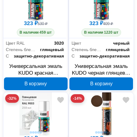
323 ₽
323 ₽
530 ₽
409 ₽
В наличии 459 шт
В наличии 1220 шт
Цвет RAL
3020
Цвет
черный
Степень блеска
глянцевый
Степень блеска
глянцевый
Свойства
защитно-декоративная
Свойства
защитно-декоративная
Универсальная эмаль
Универсальная эмаль
KUDO красная
KUDO черная глянцевая
глянцевая RAL-3020 210
RAL-9005 210 мл KU-
В корзину
В корзину
мл KU-1003.1
1002.1
-32%
-14%