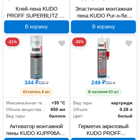
Клей-пена KUDO
Эластичная монтажная
PROFF SUPERBLITZ HT
пена KUDO Pur-o-flex
KUPP06B07SBHT, 650
профессиональная
В корзину
В корзину
мл
всесезонная
KUPP10FL35+
-21%
-30%
344 ₽
249 ₽
435 ₽
356 ₽
Осталось 6 шт
В наличии 93 шт
Максимальная температура использования
+35 °С
Вид тары
картридж
Объем вещества в баллоне
650 мл
Объем
0.28 л
Вид тары
баллон
Цвет
белый
Активатор монтажной
Герметик акриловый
пены KUDO KUPP06ACT
KUDO PROFF