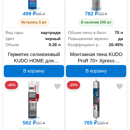
499 ₽
782 ₽
665 ₽
920 ₽
Осталось 5 шт
В наличии 298 шт
Вид тары
картридж
Объем пены в баллоне (выход)
70 л
Цвет
черный
Повышенная звукоизоляция
да
Объем
0.28 л
Коэффициент расширения
20-45%
Герметик силиконовый
Монтажная пена KUDO
KUDO HOME для
Proff 70+ Xpress
аквариумов и витрин
профессиональная
В корзину
В корзину
черный 280 мл KSK-202
летняя, арт.
KUPP10SX70+
-40%
-25%
Строительные материалы
395
562 ₽
765 ₽
937 ₽
1020 ₽
Отделочные материалы
251