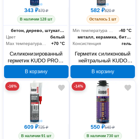
343 ₽
582 ₽
470 ₽
820 ₽
В наличии 128 шт
Осталось 1 шт
Склеиваемые материалы
бетон, дерево, штукатурка, кафель, гипсокартон, стекло, алюминий, металл, ПВХ
Min температура эксплуатации
-40 °С
Цвет
белый
Склеиваемые материалы
металл, керамика, битум, пластик, дерево, стекло, бетон
Max температура эксплуатации
+70 °С
Консистенция
гель
Силиконизированный
Герметик силиконовый
герметик KUDO PROFF
нейтральный KUDO
белый 280 мл SMS-291
PROFF белый 280 мл
В корзину
В корзину
SMS-131
-16%
-14%
609 ₽
550 ₽
725 ₽
640 ₽
В наличии 91 шт
В наличии 730 шт