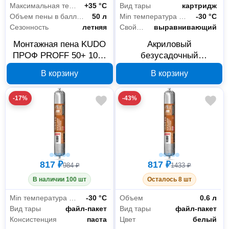
Максимальная температура использования
+35 °С
Вид тары
картридж
Объем пены в баллоне (выход)
50 л
Min температура эксплуатации
-30 °С
Сезонность
летняя
Свойства
выравнивающий
Монтажная пена KUDO
Акриловый
ПРОФ PROFF 50+ 1000
безусадочный
мл KUPP10S50+
малярный герметик
В корзину
В корзину
KUDO KSK-341 белый
280 мл
-17%
-43%
817 ₽
817 ₽
984 ₽
1433 ₽
В наличии 100 шт
Осталось 8 шт
Min температура эксплуатации
-30 °С
Объем
0.6 л
Вид тары
файл-пакет
Вид тары
файл-пакет
Консистенция
паста
Цвет
белый