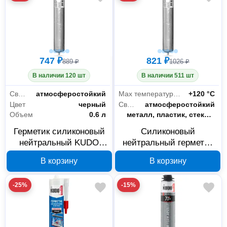
747 ₽
821 ₽
889 ₽
1026 ₽
В наличии 120 шт
В наличии 511 шт
Свойства
атмосферостойкий
Max температура эксплуатации
+120 °С
Цвет
черный
Свойства
атмосферостойкий
Объем
0.6 л
Склеиваемые материалы
металл, пластик, стекло, дерево, ПВХ, керамика, бетон, штукатурка и другие
Герметик силиконовый
Силиконовый
нейтральный KUDO
нейтральный герметик
PROFF черный 600 мл
KUDO PROFF
В корзину
В корзину
KSP-132
прозрачный 600 мл
KSP-130
-25%
-15%