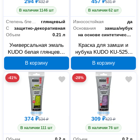
294 ₽
457 ₽
432 ₽
531 ₽
В наличии 1146 шт
В наличии 62 шт
Степень блеска
глянцевый
Износостойкая
да
Свойства
защитно-декоративная
Основания
замша/нубук
Объем
0.21 л
Тип
на основе синтетической смолы
Универсальная эмаль
Краска для замши и
KUDO белая глянцевая
нубука KUDO KU-5252,
RAL-9003 210 мл KU-
коричневая, 0.4 л
В корзину
В корзину
1001.1
-41%
-28%
374 ₽
309 ₽
634 ₽
429 ₽
В наличии 111 шт
В наличии 76 шт
Объем
0.2 л
Объем
0.2 л