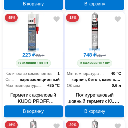
650 мл
паропроницаемый
В корзину
В корзину
наружный белый 280 мл
SMK-351
-45%
-18%
223 ₽
748 ₽
405 ₽
912 ₽
В наличии 188 шт
В наличии 107 шт
Количество компонентов
1
Min температура эксплуатации
-40 °С
Свойства
пароизоляционный
Склеиваемые материалы
кирпич, бетон, камень, керамическая и бетонная черепица, стекло, гипсокартон, полиуретан, пластик, эмаль, керамика, сталь, медь, цинк, свинец, алюминий, дерево
Max температура нанесения
+35 °С
Объем
0.6 л
Герметик акриловый
Полиуретановый
KUDO PROFF
шовный герметик KUDO
пароизоляционный
PROFF PU 40 серый
В корзину
В корзину
внутренний белый 280
RAL 7004 600 мл KSP-
мл SMK-311
453
-16%
-20%