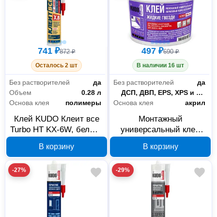
741 ₽
497 ₽
872 ₽
690 ₽
Осталось 2 шт
В наличии 16 шт
Без растворителей
да
Без растворителей
да
Объем
0.28 л
Склеиваемые материалы
ДСП, ДВП, EPS, XPS и UPVC, бетонные, кирпичные, каменные, металлические, оштукатуренные и деревянные поверхности
Основа клея
полимеры
Основа клея
акрил
Клей KUDO Клеит все
Монтажный
Turbo HT KX-6W, белый,
универсальный клей
280 мл
KUDO Жидкие гвозди 1
В корзину
В корзину
кг, арт. KBB-301
-27%
-29%