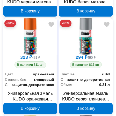
KUDO черная матовая
KUDO белая матовая
RAL-9005 210 мл KU-
RAL-9003 210 мл KU-
В корзину
В корзину
1102.1
1101.1
-30%
-40%
323 ₽
294 ₽
461 ₽
490 ₽
В наличии 811 шт
В наличии 816 шт
Цвет
оранжевый
Цвет RAL
7040
Степень блеска
глянцевый
Свойства
защитно-декоративная
Свойства
защитно-декоративная
Объем
0.21 л
Универсальная эмаль
Универсальная эмаль
KUDO оранжевая
KUDO серая глянцевая
глянцевая RAL-2004 210
RAL-7040 210 мл KU-
В корзину
В корзину
мл KU-1019.1
1018.1