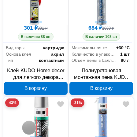
301 ₽
684 ₽
391 ₽
1069 ₽
В наличии 88 шт
В наличии 103 шт
Вид тары
картридж
Максимальная температура использования
+30 °С
Основа клея
акрил
Количество в упаковке
1 шт
Тип
контактный
Объем пены в баллоне (выход)
80 л
Клей KUDO Home decor
Полиуретановая
для легкого декора
монтажная пена KUDO
акриловый белый 280
proff pure cloud зимняя
В корзину
В корзину
мл KBK-311
KUPP10W80
-43%
-31%