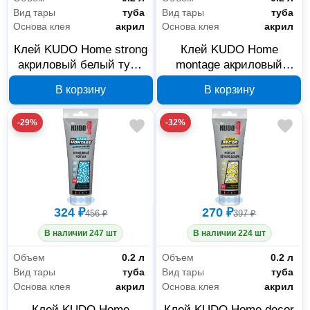
Вид тары
туба
Вид тары
туба
Основа клея
акрил
Основа клея
акрил
Клей KUDO Home strong
Клей KUDO Home
акриловый белый туба
montage акриловый
200 мл KBT-341
белый туба 200 мл KBT-
В корзину
В корзину
321
-29%
-32%
324 ₽
270 ₽
456 ₽
397 ₽
В наличии 247 шт
В наличии 224 шт
Объем
0.2 л
Объем
0.2 л
Вид тары
туба
Вид тары
туба
Основа клея
акрил
Основа клея
акрил
Клей KUDO Home
Клей KUDO Home decor