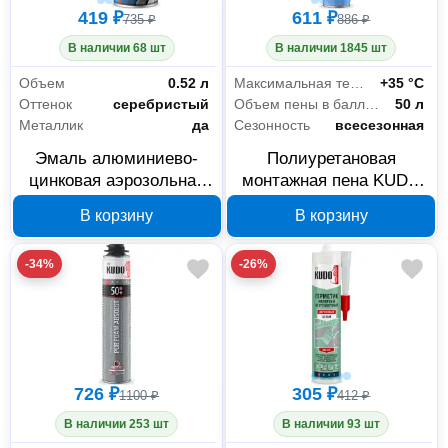
419 ₽
611 ₽
735 ₽
886 ₽
В наличии 68 шт
В наличии 1845 шт
Объем
0.52 л
Максимальная температура использования
+35 °С
Оттенок
серебристый
Объем пены в баллоне (выход)
50 л
Металлик
да
Сезонность
всесезонная
Эмаль алюминиево-
Полиуретановая
цинковая аэрозольная
монтажная пена KUDO
KUDO серебристая KU-
HOME 50+ всесезонная
В корзину
В корзину
1090
KUPH10U50+
-34%
-26%
726 ₽
305 ₽
1100 ₽
412 ₽
В наличии 253 шт
В наличии 93 шт