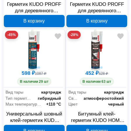
Герметик KUDO PROFF
Герметик KUDO PROFF
для деревянного
для деревянного
домостроения сосна
домостроения белый
В корзину
В корзину
600 мл KSP-365
600 мл KSP-361
-45%
-28%
598 ₽
452 ₽
1087 ₽
628 ₽
В наличии 29 шт
В наличии 63 шт
Вид тары
картридж
Вид тары
картридж
Тип герметика
гибридный
Свойства
атмосферостойкий
Max температура эксплуатации
+110 °С
Цвет
черный
Универсальный шовный
Битумный клей-
клей-герметик KUDO
герметик KUDO HOME
KBK-523, серый, 280 мл
KSK-612 для кровли,
В корзину
В корзину