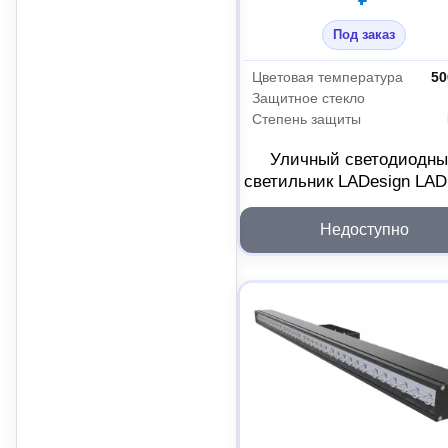
Под заказ
Цветовая температура
50
Защитное стекло
Степень защиты
Уличный светодиодн
светильник LADesign LA
R500-10-120-6-500L
LADLED10LS6500L
Недоступно