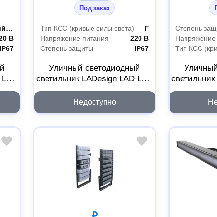
Под заказ
ударопрочный оптический поликарбонат
Тип КСС (кривые силы света)
Г
Степень защ
20 В
Напряжение питания
220 В
Напряжение
IP67
Степень защиты
IP67
Тип КСС (кр
ый
Уличный светодиодный
Уличный
D LED
светильник LADesign LAD LED
светильник
R500-12-60-6-600L
R500-
LADLED12606600L
LADL
Недоступно
Не
₽