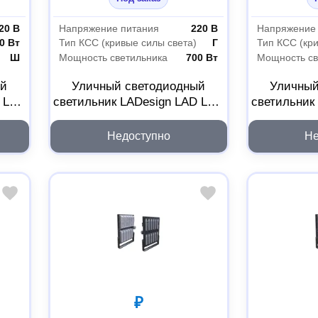
20 В
Напряжение питания
220 В
Напряжение
0 Вт
Тип КСС (кривые силы света)
Г
Тип КСС (кр
Ш
Мощность светильника
700 Вт
Мощность св
ый
Уличный светодиодный
Уличный
D LED
светильник LADesign LAD LED
светильник
R500-14-60-6-700L
R500-
LADLED14606700L
LADL
Недоступно
Не
₽