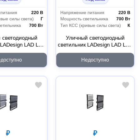
 питания
220 В
Напряжение питания
220 В
ивые силы света)
Г
Мощность светильника
700 Вт
етильника
700 Вт
Тип КСС (кривые силы света)
К
 светодиодный
Уличный светодиодный
 LADesign LAD LED
светильник LADesign LAD LED
14-30-6-700L
R500-14-10-6-700L
ED14306700L
LADLED14106700L
доступно
Недоступно
₽
₽