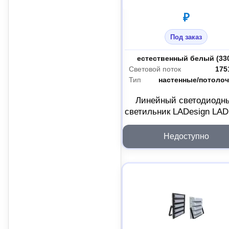
₽
Под заказ
Цветность
Световой поток
175
Тип
настенные/потоло
Линейный светодиодн
светильник LADesign LA
LINE-30-15B LADLEDL30
Недоступно