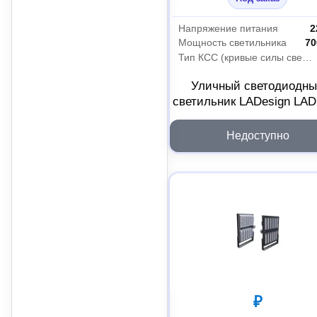
Напряжение питания
2
Мощность светильника
70
Тип КСС (кривые силы света)
Уличный светодиодн
светильник LADesign LA
R500-14-M-6-700L
LADLED14M6700L
Недоступно
₽