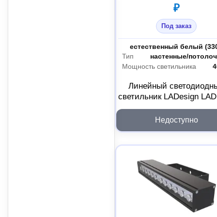
₽
Под заказ
Цветность
Тип
настенные/потоло
Мощность светильника
4
Линейный светодиодн
светильник LADesign LA
LINE-30-40B LADLEDL30
Недоступно