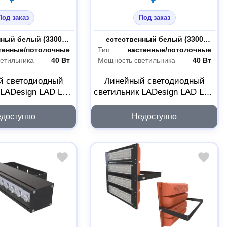
Под заказ
Под заказ
естественный белый (3300-5000 К)
Цветность
естественный белый (3300-5000 К)
тенные/потолочные
Тип
настенные/потолочные
етильника
40 Вт
Мощность светильника
40 Вт
й светодиодный
Линейный светодиодный
 LADesign LAD LED
светильник LADesign LAD LED
0B LADLEDLO40B
LINE-60-40B LADLEDL6040B
доступно
Недоступно