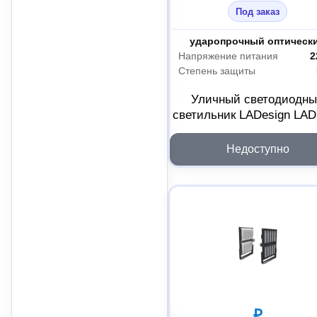
Под заказ
Материал рассеивателя
Напряжение питания
2
Степень защиты
Уличный светодиодн
светильник LADesign LA
R500-12-M-6-600L
LADLED12M6600L
Недоступно
₽