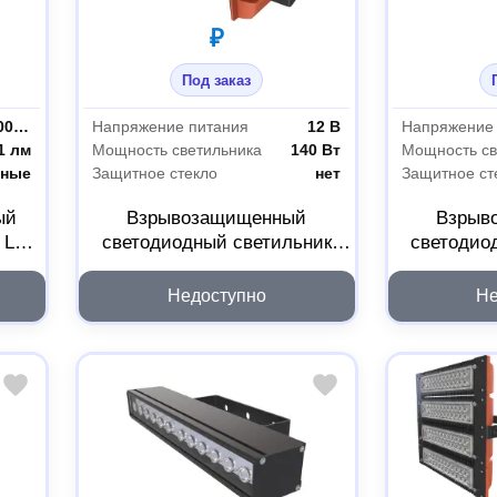
₽
Под заказ
естественный белый (3300-5000 К)
Напряжение питания
12 В
Напряжение
1 лм
Мощность светильника
140 Вт
Мощность св
чные
Защитное стекло
нет
Защитное ст
ый
Взрывозащищенный
Взрыв
D LED
светодиодный светильник
светодио
15B
LADesign LAD LED R500-4-30-
LADesign L
12-140L 2Ex
12
Недоступно
Не
LADLED43012140L2EX
LADLED