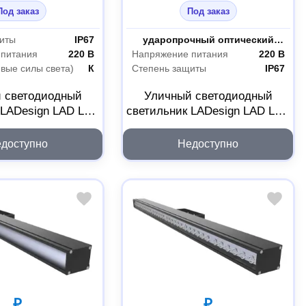
Под заказ
Под заказ
иты
IP67
Материал рассеивателя
ударопрочный оптический поликарбонат
 питания
220 В
Напряжение питания
220 В
ивые силы света)
К
Степень защиты
IP67
 светодиодный
Уличный светодиодный
 LADesign LAD LED
светильник LADesign LAD LED
12-10-6-600L
R500-10-M-6-500L
ED12106600L
LADLED10M6500L
доступно
Недоступно
₽
₽