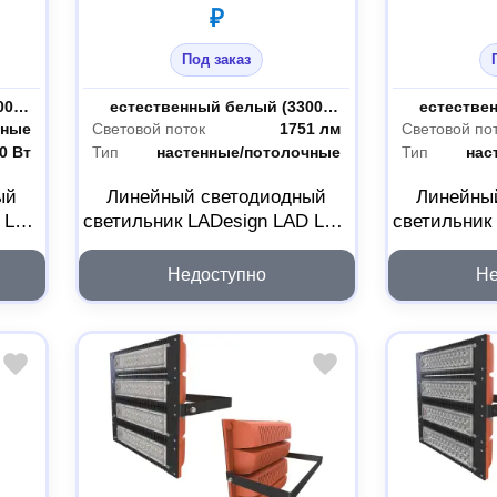
₽
Под заказ
естественный белый (3300-5000 К)
Цветность
естественный белый (3300-5000 К)
Цветность
чные
Световой поток
1751 лм
Световой по
0 Вт
Тип
настенные/потолочные
Тип
нас
ый
Линейный светодиодный
Линейны
D LED
светильник LADesign LAD LED
светильник
40B
LINE-O-15B LADLEDLO15B
LINE-60-1
Недоступно
Не