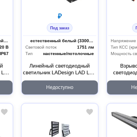
₽
Под заказ
ударопрочный оптический поликарбонат
Цветность
естественный белый (3300-5000 К)
Напряжение
20 В
Световой поток
1751 лм
Тип КСС (кр
IP67
Тип
настенные/потолочные
Мощность св
ый
Линейный светодиодный
Взрыв
D LED
светильник LADesign LAD LED
светодио
LINE-10-15B LADLEDL1015B
LADesign L
12
Недоступно
Не
LADLED