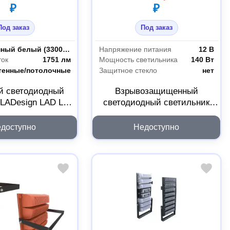
₽
₽
Под заказ
Под заказ
естественный белый (3300-5000 К)
Напряжение питания
12 В
ток
1751 лм
Мощность светильника
140 Вт
тенные/потолочные
Защитное стекло
нет
й светодиодный
Взрывозащищенный
 LADesign LAD LED
светодиодный светильник
5B LADLEDL6015B
LADesign LAD LED R500-4-M-
12-140L 2Ex
доступно
Недоступно
LADLED4M12140L2EX