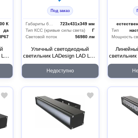
Под заказ
00 К
Габариты без упаковки
723х431х349 мм
Цветность
да
Тип КСС (кривые силы света)
Г
Тип
нас
IP67
Световой поток
56980 лм
Мощность св
ый
Уличный светодиодный
Линейны
D LED
светильник LADesign LAD LED
светильник
R500-8-60-6-400L
LINE-O-4
LADLED8606400L
Недоступно
Не