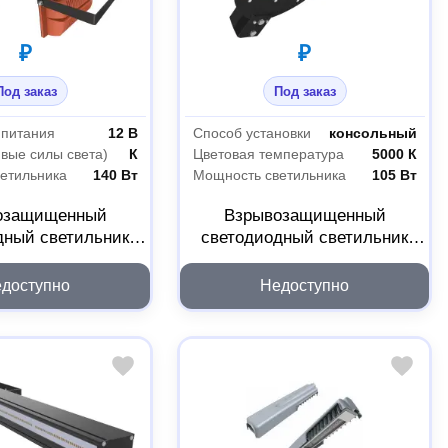
₽
₽
Под заказ
Под заказ
 питания
12 В
Способ установки
консольный
ивые силы света)
К
Цветовая температура
5000 К
етильника
140 Вт
Мощность светильника
105 Вт
озащищенный
Взрывозащищенный
дный светильник
светодиодный светильник
AD LED R500-4-10-
LADesign LAD LED R500-3-120-
-140L 2Ex
36-105K 2Ex
доступно
Недоступно
41012140L2EX
LADLED3LS36105K2EX