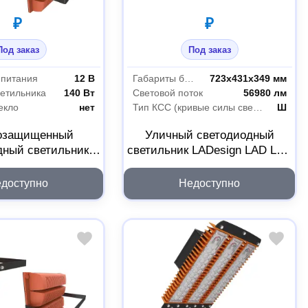
₽
₽
Под заказ
Под заказ
 питания
12 В
Габариты без упаковки
723х431х349 мм
етильника
140 Вт
Световой поток
56980 лм
екло
нет
Тип КСС (кривые силы света)
Ш
озащищенный
Уличный светодиодный
дный светильник
светильник LADesign LAD LED
AD LED R500-4-60-
R500-8-M-6-400L
-140L 2Ex
LADLED8M6400L
доступно
Недоступно
46012140L2EX