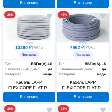
В корзину
В корзину
3120000216
-26%
-42%
13290 ₽
7962 ₽
17959 ₽
13728 ₽
Под заказ
Под заказ
Тип
ВВГнг(А)-LS
Тип
ВВГнг(А)-LS
С пониженным дымовыделением
да
С пониженным дымовыделением
да
Материал
медь
Материал
медь
Кабель LAPP
Кабель LAPP
FLEXICORE FLAT RU
FLEXICORE FLAT RU
ВВГнг(А)-LS 3G1,5 100 м
ВВГнг(А)-LS 3G0,75 100
В корзину
В корзину
3120000185
м 3120000179
-29%
-23%