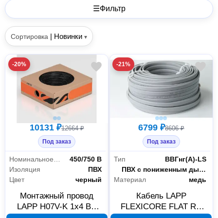
☰
Фильтр
|
Новинки
Сортировка
▾
-20%
-21%
10131 ₽
6799 ₽
12664 ₽
8606 ₽
Под заказ
Под заказ
Номинальное напряжение
450/750 В
Тип
ВВГнг(А)-LS
Изоляция
ПВХ
Материал оболочки
ПВХ с пониженным дымо- и газовыделением
Цвет
черный
Материал
медь
Монтажный провод
Кабель LAPP
LAPP H07V-K 1x4 BK
FLEXICORE FLAT RU
100 м 3120000426
ВВГнг(А)-LS 3G4 20 м