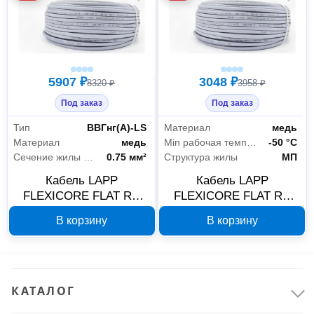
5907 ₽
3048 ₽
8320 ₽
3958 ₽
Под заказ
Под заказ
Тип
ВВГнг(А)-LS
Материал
медь
Материал
медь
Min рабочая температура
-50 °С
Сечение жилы кабеля
0.75 мм²
Структура жилы
МП
Кабель LAPP
Кабель LAPP
FLEXICORE FLAT RU
FLEXICORE FLAT RU
ВВГнг(А)-LS 2x0,75 100
нг(А)-LS 2x0,75 50 м,
В корзину
В корзину
м 3120000161
арт. 3120000160
КАТАЛОГ