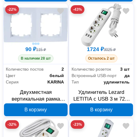
-22%
-43%
90 ₽
1724 ₽
115 ₽
3025 ₽
В наличии 28 шт
Осталось 2 шт
Количество постов
2
Количество розеток
3 шт
Цвет
белый
Встроенный USB-порт
да
Серия
KARINA
Тип
удлинитель
Двухместная
Удлинитель Lezard
вертикальная рамка
LETITIA с USB 3 м 721-
Lezard KARINA белая
0303-302U
В корзину
В корзину
без вставки 707-0200-
152
-32%
-23%