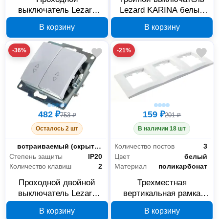
выключатель Lezard
Lezard KARINA белый
KARINA белый 707-
707-0288-109
В корзину
В корзину
0288-114
-36%
-21%
482 ₽
159 ₽
753 ₽
201 ₽
Осталось 2 шт
В наличии 18 шт
Монтаж
встраиваемый (скрытый)
Количество постов
3
Степень защиты
IP20
Цвет
белый
Количество клавиш
2
Материал
поликарбонат
Проходной двойной
Трехместная
выключатель Lezard
вертикальная рамка
KARINA белый 707-
Lezard KARINA белая
В корзину
В корзину
0288-106
707-0200-153