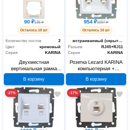
90 ₽
954 ₽
138 ₽
1097 ₽
Осталось 10 шт
Осталось 10 шт
Количество постов
2
Монтаж
встраиваемый (скрытый)
Цвет
кремовый
Разъем
RJ45+RJ11
Серия
KARINA
Серия
KARINA
Двухместная
Розетка Lezard KARINA
вертикальная рамка
компьютерная +
Lezard KARINA
телефонная белая 707-
В корзину
В корзину
кремовая без вставки
0288-143
707-0300-152
-27%
-17%