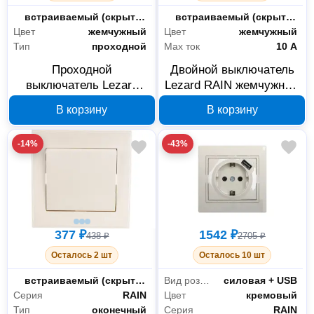
Монтаж
встраиваемый (скрытый)
Монтаж
встраиваемый (скрытый)
Цвет
жемчужный
Цвет
жемчужный
Тип
проходной
Max ток
10 А
Проходной
Двойной выключатель
Электрика и свет
1739
выключатель Lezard
Lezard RAIN жемчужный
RAIN жемчужно-белый
703-3030-101
Аксессуары и комплектующие
29
В корзину
В корзину
703-3030-105
Разветвители и адаптеры
2
-14%
-43%
Розетки и выключатели
1608
Светильники
1
Сетевые удлинители
43
377 ₽
1542 ₽
Показать все
438 ₽
2705 ₽
Осталось 2 шт
Осталось 10 шт
Монтаж
встраиваемый (скрытый)
Вид розетки
силовая + USB
Серия
RAIN
Цвет
кремовый
Тип
оконечный
Серия
RAIN