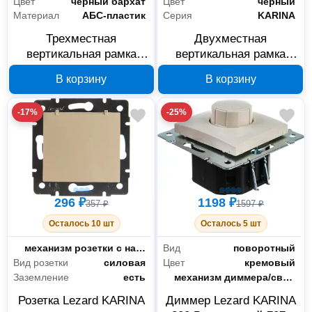
Цвет
черный бархат
Цвет
черный
Материал
АБС-пластик
Серия
KARINA
Трехместная
Двухместная
вертикальная рамка
вертикальная рамка
Lezard KARINA черный
Lezard KARINA черная
В корзину
В корзину
бархат 707-4200-153
без вставок 707-4200-
152
-17%
-25%
296 ₽
1198 ₽
357 ₽
1597 ₽
Осталось 10 шт
Осталось 5 шт
Тип комплектации
механизм розетки с накладкой
Вид
поворотный
Вид розетки
силовая
Цвет
кремовый
Заземление
есть
Тип комплектации
механизм диммера/светорегулятора с накладкой
Розетка Lezard KARINA
Диммер Lezard KARINA