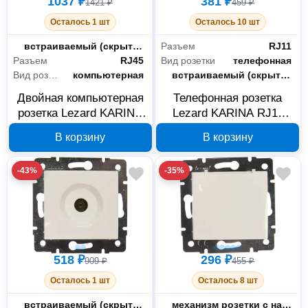
1037 ₽
381 ₽
1421 ₽
459 ₽
Осталось 1 шт
Осталось 10 шт
Монтаж
встраиваемый (скрытый)
Разъем
RJ11
Разъем
RJ45
Вид розетки
телефонная
Вид розетки
компьютерная
Монтаж
встраиваемый (скрытый)
Двойная компьютерная
Телефонная розетка
розетка Lezard KARINA
Lezard KARINA RJ11
RJ45 белая 707-0288-
707-0288-137
В корзину
В корзину
141
-43%
-35%
518 ₽
296 ₽
909 ₽
455 ₽
Осталось 1 шт
Осталось 8 шт
Монтаж
встраиваемый (скрытый)
Тип комплектации
механизм розетки с накладкой