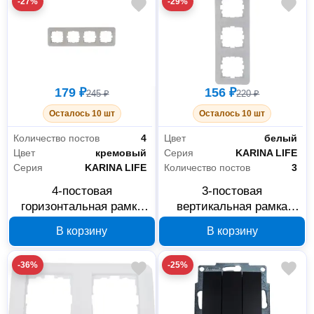
-27%
-29%
179 ₽
156 ₽
245 ₽
220 ₽
Осталось 10 шт
Осталось 10 шт
Количество постов
4
Цвет
белый
Цвет
кремовый
Серия
KARINA LIFE
Серия
KARINA LIFE
Количество постов
3
4-постовая
3-постовая
горизонтальная рамка
вертикальная рамка
Lezard KARINA LIFE
Lezard KARINA LIFE
В корзину
В корзину
кремовая 708-0300-149
белая 708-0200-153
-36%
-25%