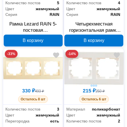
Количество постов
5
Количество постов
4
Цвет
жемчужный
Цвет
жемчужный
Серия
RAIN
Серия
RAIN
Рамка Lezard RAIN 5-
Четырехместная
постовая
горизонтальная рамка
горизонтальная
Lezard RAIN жемчужная
В корзину
В корзину
жемчужная 703-3030-
703-3030-149
150
-33%
-14%
330 ₽
215 ₽
493 ₽
250 ₽
Осталось 8 шт
Осталось 6 шт
Количество постов
3
Материал
поликарбонат
Цвет
жемчужный
Цвет
жемчужный
Перегородка
есть
Количество постов
2