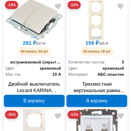
-14%
-14%
281 ₽
159 ₽
327 ₽
185 ₽
Осталось 10 шт
Осталось 10 шт
Монтаж
встраиваемый (скрытый)
Количество постов
3
Цвет
кремовый
Цвет
кремовый
Max ток
10 А
Материал
АБС-пластик
Двойной выключатель
Трехместная
Lezard KARINA
вертикальная рамка
кремовый 707-0388-101
Lezard KARINA
В корзину
В корзину
кремовая 707-0300-153
-35%
-13%