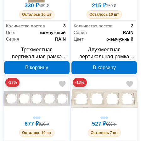
330 ₽
215 ₽
589 ₽
250 ₽
Осталось 10 шт
Осталось 10 шт
Количество постов
3
Количество постов
2
Цвет
жемчужный
Серия
RAIN
Серия
RAIN
Цвет
жемчужный
Трехместная
Двухместная
вертикальная рамка
вертикальная рамка
Lezard RAIN жемчужная
Lezard RAIN жемчужно-
В корзину
В корзину
703-3030-153
белая без вставки 703-
3030-152
-17%
-13%
677 ₽
527 ₽
816 ₽
606 ₽
Осталось 10 шт
Осталось 7 шт