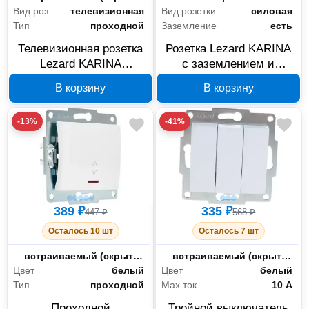
Вид розетки
телевизионная
Вид розетки
силовая
Тип
проходной
Заземление
есть
Телевизионная розетка
Розетка Lezard KARINA
Lezard KARINA
с заземлением и
проходная 707-0288-129
крышкой ПБТ, белая
В корзину
В корзину
707-0288-123B
-13%
-41%
389 ₽
335 ₽
447 ₽
568 ₽
Осталось 10 шт
Осталось 7 шт
Монтаж
встраиваемый (скрытый)
Монтаж
встраиваемый (скрытый)
Цвет
белый
Цвет
белый
Тип
проходной
Max ток
10 А
Проходной
Тройной выключатель