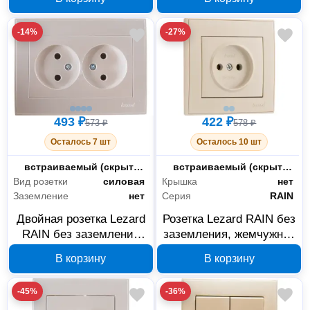
139
-14%
-27%
493 ₽
422 ₽
573 ₽
578 ₽
Осталось 7 шт
Осталось 10 шт
Монтаж
встраиваемый (скрытый)
Монтаж
встраиваемый (скрытый)
Вид розетки
силовая
Крышка
нет
Заземление
нет
Серия
RAIN
Двойная розетка Lezard
Розетка Lezard RAIN без
RAIN без заземления
заземления, жемчужная
жемчужная 703-3030-
703-3030-121
В корзину
В корзину
128
-45%
-36%