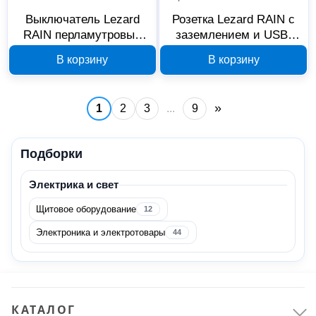
Выключатель Lezard
Розетка Lezard RAIN с
RAIN перламутровый
заземлением и USB,
703-3030-100
кремовая 703-0303-181
В корзину
В корзину
»
1
2
3
...
9
Подборки
Электрика и свет
Щитовое оборудование
12
Электроника и электротовары
44
КАТАЛОГ