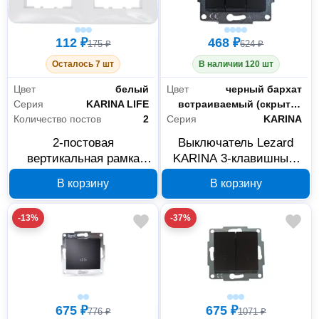
112 ₽
468 ₽
175 ₽
624 ₽
Осталось 7 шт
В наличии 120 шт
Цвет
белый
Цвет
черный бархат
Серия
KARINA LIFE
Монтаж
встраиваемый (скрытый)
Количество постов
2
Серия
KARINA
2-постовая
Выключатель Lezard
вертикальная рамка
KARINA 3-клавишный,
Lezard KARINA LIFE
черный бархат 707-
В корзину
В корзину
белая 708-0200-152
4288-109
-13%
-37%
675 ₽
675 ₽
776 ₽
1071 ₽