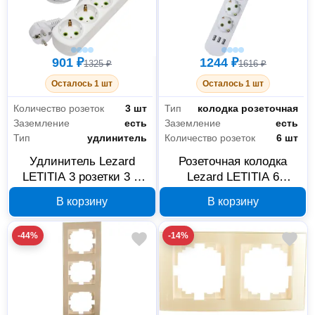
901 ₽
1244 ₽
1325 ₽
1616 ₽
Осталось 1 шт
Осталось 1 шт
Количество розеток
3 шт
Тип
колодка розеточная
Заземление
есть
Заземление
есть
Тип
удлинитель
Количество розеток
6 шт
Удлинитель Lezard
Розеточная колодка
LETITIA 3 розетки 3 м
Lezard LETITIA 6
721-0303-302
розеток Schuko с USB
В корзину
В корзину
721-0300-302U
-44%
-14%