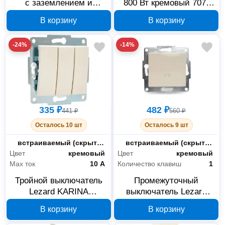
с заземлением и
800 Вт кремовый 707-
крышкой ПБТ, кремовая
0388-115
В корзину
В корзину
707-0388-123B
-24%
-14%
335 ₽
482 ₽
441 ₽
560 ₽
Осталось 10 шт
Осталось 9 шт
Монтаж
встраиваемый (скрытый)
Монтаж
встраиваемый (скрытый)
Цвет
кремовый
Цвет
кремовый
Max ток
10 А
Количество клавиш
1
Тройной выключатель
Промежуточный
Lezard KARINA
выключатель Lezard
кремовый 707-0388-109
KARINA кремовый 707-
В корзину
В корзину
0388-107