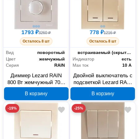
1793 ₽
778 ₽
3260 ₽
1216 ₽
Осталось 8 шт
Осталось 8 шт
Вид
поворотный
Монтаж
встраиваемый (скрытый)
Цвет
жемчужный
Индикатор
есть
Серия
RAIN
Max ток
10 А
Диммер Lezard RAIN
Двойной выключатель с
800 Вт жемчужный 703-
подсветкой Lezard RAIN
3030-115
жемчужный 703-3030-
В корзину
В корзину
112
-19%
-25%