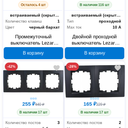
Осталось 4 шт
В наличии 116 шт
Монтаж
встраиваемый (скрытый)
Монтаж
встраиваемый (скрытый)
Количество клавиш
1
Тип
проходной
Цвет
черный бархат
Max ток
10 А
Промежуточный
Двойной проходной
выключатель Lezard
выключатель Lezard
KARINA черный бархат
KARINA черный бархат
В корзину
В корзину
707-4288-107
707-4288-106
-42%
-28%
255 ₽
165 ₽
440 ₽
229 ₽
В наличии 17 шт
В наличии 17 шт
Количество постов
3
Количество постов
2