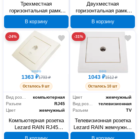
Трехместная
Двухместная
горизонтальная рамка
горизонтальная рамка
Lezard RAIN 703-3030-
Lezard RAIN жемчужная
В корзину
В корзину
148
703-3030-147
-24%
-31%
1363 ₽
1043 ₽
1793 ₽
1512 ₽
Осталось 9 шт
Осталось 10 шт
Вид розетки
компьютерная
Цвет
жемчужный
Разъем
RJ45
Вид розетки
телевизионная
Цвет
жемчужный
Разъем
TV
Компьютерная розетка
Телевизионная розетка
Lezard RAIN RJ45
Lezard RAIN жемчужная
жемчужный 703-3030-
703-3030-130
В корзину
В корзину