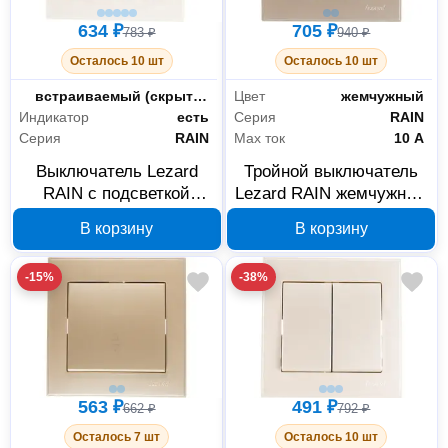
634 ₽
705 ₽
783 ₽
940 ₽
Осталось 10 шт
Осталось 10 шт
Монтаж
встраиваемый (скрытый)
Цвет
жемчужный
Индикатор
есть
Серия
RAIN
Серия
RAIN
Max ток
10 А
Выключатель Lezard
Тройной выключатель
RAIN с подсветкой
Lezard RAIN жемчужный
жемчужный 703-3030-
703-3030-109
В корзину
В корзину
111
-15%
-38%
563 ₽
491 ₽
662 ₽
792 ₽
Осталось 7 шт
Осталось 10 шт