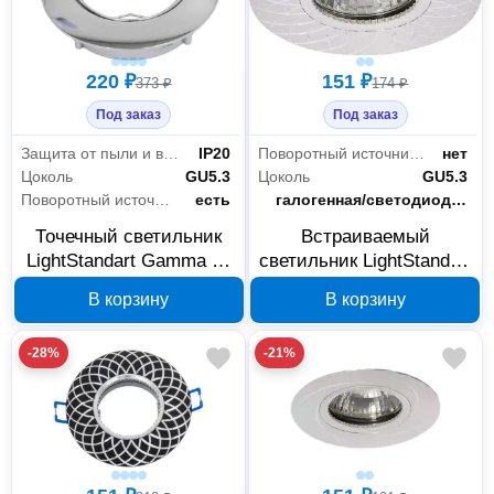
220 ₽
151 ₽
373 ₽
174 ₽
Под заказ
Под заказ
Защита от пыли и влаги
IP20
Поворотный источник света
нет
Цоколь
GU5.3
Цоколь
GU5.3
Поворотный источник света
есть
Тип лампы
галогенная/светодиодная
Точечный светильник
Встраиваемый
LightStandart Gamma 51
светильник LightStandart
1 05 MR16, хром, IT8017
Stella 51 6 05 MR16
В корзину
В корзину
хром IT8498
-28%
-21%