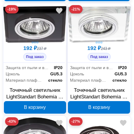
-19%
-21%
192 ₽
192 ₽
237 ₽
243 ₽
Под заказ
Под заказ
Защита от пыли и влаги
IP20
Защита от пыли и влаги
IP20
Цоколь
GU5.3
Цоколь
GU5.3
Материал плафона
стекло
Материал плафона
стекло
Точечный светильник
Точечный светильник
LightStandart Bohemia 51
LightStandart Bohemia 51
20 71 MR16, серое
20 70 MR16, белое
В корзину
В корзину
зеркало, IT2156
зеркало, IT2149
-43%
-27%