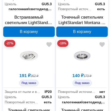
Цоколь
GU5.3
Цоколь
GU5.3
Тип лампы
галогенная/светодиодная
Поворотный источник света
есть
Встраиваемый
Точечный светильник
светильник LightStandart
LightStandart Montana 51
Stella 51 2 04 MR16
1 05 MR16, хром, IT8103
В корзину
В корзину
белый/золото IT8488
-27%
-19%
191 ₽
140 ₽
262 ₽
173 ₽
Под заказ
Под заказ
Защита от пыли и влаги
IP20
Поворотный источник света
нет
Цоколь
GU5.3
Цоколь
GU5.3
Поворотный источник света
есть
Тип лампы
галогенная/светодиодная
Точечный светильник
Точечный светильник