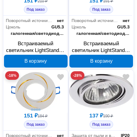
151 ₽
151 ₽
210 ₽
191 ₽
Под заказ
Под заказ
Поворотный источник света
нет
Поворотный источник света
нет
Цоколь
GU5.3
Цоколь
GU5.3
Тип лампы
галогенная/светодиодная
Тип лампы
галогенная/светодиодная
Встраиваемый
Встраиваемый
светильник LightStandart
светильник LightStandart
Stella 51 6 02 MR16
Stella 51 2 05 MR16
В корзину
В корзину
черный/хром IT8500
хром IT8487
-18%
-28%
151 ₽
137 ₽
184 ₽
190 ₽
Под заказ
Под заказ
Поворотный источник света
нет
Защита от пыли и влаги
IP20