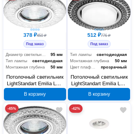
378 ₽
512 ₽
450 ₽
776 ₽
Под заказ
Под заказ
Диаметр светильника
95 мм
Тип лампы
светодиодная
Тип лампы
светодиодная
Монтажная глубина
50 мм
Монтажная глубина
50 мм
Цвет плафона
прозрачный
Потолочный светильник
Потолочный светильник
LightStandart Emilia LED
LightStandart Emilia LED
MR16 прозрачный
GX53 черный IT8697
В корзину
В корзину
IT8678
-45%
-42%