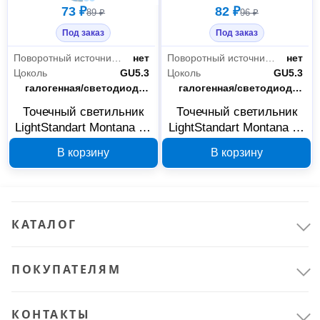
73 ₽
82 ₽
89 ₽
96 ₽
Под заказ
Под заказ
Поворотный источник света
нет
Поворотный источник света
нет
Цоколь
GU5.3
Цоколь
GU5.3
Тип лампы
галогенная/светодиодная
Тип лампы
галогенная/светодиодная
Точечный светильник
Точечный светильник
LightStandart Montana 51
LightStandart Montana 51
0 01 MR16, белый,
0 05 MR16, хром, IT8077
В корзину
В корзину
IT8075
КАТАЛОГ
ПОКУПАТЕЛЯМ
КОНТАКТЫ