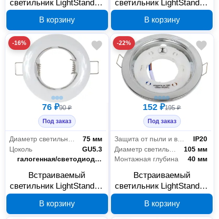
светильник LightStandart
светильник LightStandart
Sfera 51 0 05 MR16
Sfera 51 0 04 MR16
В корзину
В корзину
GU5.3 хром IT8094
GU5.3 золото IT8095
-16%
-22%
76 ₽
152 ₽
90 ₽
195 ₽
Под заказ
Под заказ
Диаметр светильника
75 мм
Защита от пыли и влаги
IP20
Цоколь
GU5.3
Диаметр светильника
105 мм
Тип лампы
галогенная/светодиодная
Монтажная глубина
40 мм
Встраиваемый
Встраиваемый
светильник LightStandart
светильник LightStandart
Sfera 51 0 01 MR16
Montana 53 0 05 GX53
В корзину
В корзину
GU5.3 белый IT8096
хром IT8298