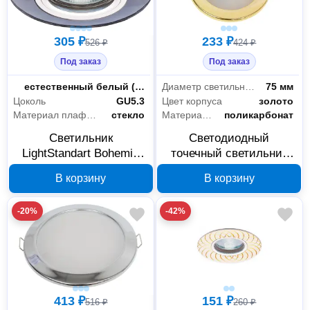
305 ₽
233 ₽
526 ₽
424 ₽
Под заказ
Под заказ
Цветность
естественный белый (3300-5000 К)
Диаметр светильника
75 мм
Цоколь
GU5.3
Цвет корпуса
золото
Материал плафона
стекло
Материал плафона
поликарбонат
Светильник
Светодиодный
LightStandart Bohemia
точечный светильник
LED 51 7 71 MR16+LED,
LightStandart Montana
В корзину
В корзину
черный, IT8703
LED 51 06 04 золото 6Вт
IT8558
-20%
-42%
413 ₽
151 ₽
516 ₽
260 ₽