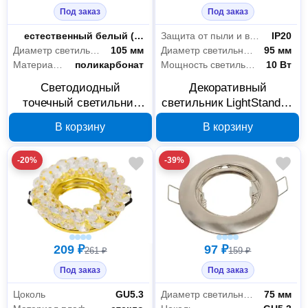
Под заказ
Под заказ
Цветность
естественный белый (3300-5000 К)
Защита от пыли и влаги
IP20
Диаметр светильника
105 мм
Диаметр светильника
95 мм
Материал плафона
поликарбонат
Мощность светильника
10 Вт
Светодиодный
Декоративный
точечный светильник
светильник LightStandart
LightStandart Montana
Stella 51 6 04 MR16
В корзину
В корзину
LED 53 08 05 хром
белый/золото IT8499
IT8543
-20%
-39%
209 ₽
97 ₽
261 ₽
159 ₽
Под заказ
Под заказ
Цоколь
GU5.3
Диаметр светильника
75 мм