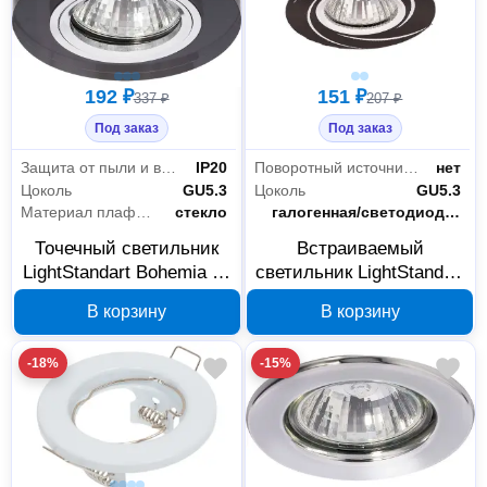
192 ₽
151 ₽
337 ₽
207 ₽
Электрика и свет
46
Под заказ
Под заказ
Светильники
46
Защита от пыли и влаги
IP20
Поворотный источник света
нет
Цоколь
GU5.3
Цоколь
GU5.3
Материал плафона
стекло
Тип лампы
галогенная/светодиодная
Точечный светильник
Встраиваемый
LightStandart Bohemia 51
светильник LightStandart
21 71 MR16, серое
Stella 51 2 02 MR16
В корзину
В корзину
зеркало, IT2125
черный/хром IT8505
-18%
-15%