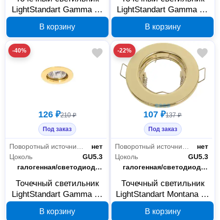
LightStandart Gamma 51
LightStandart Gamma 51
1 01 MR16, белый,
0 05 MR16, хром, IT8010
В корзину
В корзину
IT8013
-40%
-22%
126 ₽
107 ₽
210 ₽
137 ₽
Под заказ
Под заказ
Поворотный источник света
нет
Поворотный источник света
нет
Цоколь
GU5.3
Цоколь
GU5.3
Тип лампы
галогенная/светодиодная
Тип лампы
галогенная/светодиодная
Точечный светильник
Точечный светильник
LightStandart Gamma 51
LightStandart Montana 51
0 04 MR16, золото,
0 04 MR16, золото,
В корзину
В корзину
IT8009
IT8076