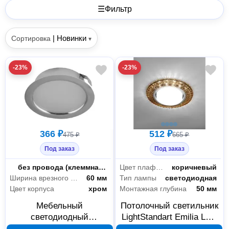
☰
Фильтр
|
Новинки
Сортировка
▾
-23%
-23%
366 ₽
512 ₽
475 ₽
665 ₽
Под заказ
Под заказ
Провод
без провода (клеммная колодка)
Цвет плафона
коричневый
Ширина врезного отверстия
60 мм
Тип лампы
светодиодная
Цвет корпуса
хром
Монтажная глубина
50 мм
Мебельный
Потолочный светильник
светодиодный
LightStandart Emilia LED
светильник LightStandart
GX53 чайный IT8698