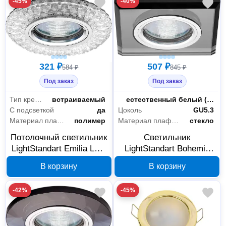
-45%
-40%
321 ₽
507 ₽
584 ₽
845 ₽
Под заказ
Под заказ
Тип крепления
встраиваемый
Цветность
естественный белый (3300-5000 К)
С подсветкой
да
Цоколь
GU5.3
Материал плафона
полимер
Материал плафона
стекло
Потолочный светильник
Светильник
LightStandart Emilia LED
LightStandart Bohemia
MR16+LED прозрачный
LED 51 8 71 MR16+LED,
В корзину
В корзину
IT8679
черный, IT8706
-42%
-45%