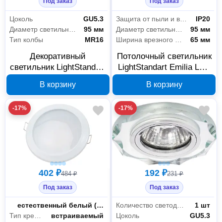
Под заказ
Под заказ
Цоколь
GU5.3
Защита от пыли и влаги
IP20
Диаметр светильника
95 мм
Диаметр светильника
95 мм
Тип колбы
MR16
Ширина врезного отверстия
65 мм
Декоративный
Потолочный светильник
светильник LightStandart
LightStandart Emilia LED
Stella 51 2 01 MR16
MR16+LED прозрачный
В корзину
В корзину
белый/хром IT8825
IT8675
-17%
-17%
402 ₽
192 ₽
484 ₽
231 ₽
Под заказ
Под заказ
Цветность
естественный белый (3300-5000 К)
Количество светодиодов/ламп
1 шт
Тип крепления
встраиваемый
Цоколь
GU5.3