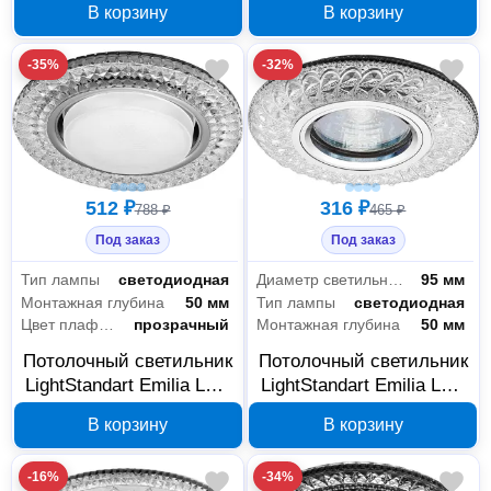
В корзину
В корзину
Arma LED 6 Вт 4000 К
хром IT8794
-35%
-32%
512 ₽
316 ₽
788 ₽
465 ₽
Под заказ
Под заказ
Тип лампы
светодиодная
Диаметр светильника
95 мм
Монтажная глубина
50 мм
Тип лампы
светодиодная
Цвет плафона
прозрачный
Монтажная глубина
50 мм
Потолочный светильник
Потолочный светильник
LightStandart Emilia LED
LightStandart Emilia LED
GX53 прозрачный
MR16 прозрачный
В корзину
В корзину
IT8689
IT8682
-16%
-34%