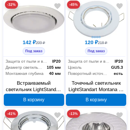
-32%
-45%
142 ₽
120 ₽
209 ₽
218 ₽
Под заказ
Под заказ
Защита от пыли и влаги
IP20
Защита от пыли и влаги
IP20
Диаметр светильника
105 мм
Цоколь
GU5.3
Монтажная глубина
40 мм
Поворотный источник света
есть
Встраиваемый
Точечный светильник
светильник LightStandart
LightStandart Montana 51
Montana 53 0 01 GX53
1 01 MR16, белый,
В корзину
В корзину
белый IT8296
IT8091
-41%
-13%