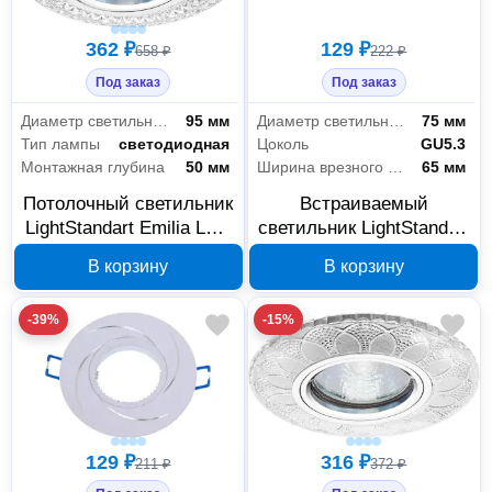
362 ₽
129 ₽
658 ₽
222 ₽
Под заказ
Под заказ
Диаметр светильника
95 мм
Диаметр светильника
75 мм
Тип лампы
светодиодная
Цоколь
GU5.3
Монтажная глубина
50 мм
Ширина врезного отверстия
65 мм
Потолочный светильник
Встраиваемый
LightStandart Emilia LED
светильник LightStandart
MR16 прозрачный
Gamma 51 0 01 MR16
В корзину
В корзину
IT8680
белый IT8008
-39%
-15%
129 ₽
316 ₽
211 ₽
372 ₽