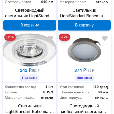
Световой поток
640 лм
Материал плафона
стекло
Светодиодный
Светильник
светильник LightStandart
LightStandart Bohemia 51
Montana LED 53 08 01
22 70 MR16 белое
В корзину
В корзину
белый 8 Вт IT8541
зеркало IT2163
-31%
-17%
242 ₽
374 ₽
351 ₽
451 ₽
Под заказ
Под заказ
Количество светодиодов/ламп
1 шт
Угол светового пучка
110 град
Цоколь
GU5.3
Ширина врезного отверстия
60 мм
Материал плафона
стекло
Цвет корпуса
никель
Светильник
Светодиодный
LightStandart Bohemia 51
мебельный светильник