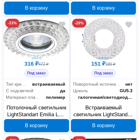
21 70 MR16 белое
LightStandart Arma LED
В корзину
В корзину
зеркало IT2118
6 Вт 4000 К никель
IT8795
-33%
-20%
316 ₽
151 ₽
472 ₽
189 ₽
Под заказ
Под заказ
Тип крепления
встраиваемый
Поворотный источник света
нет
С подсветкой
да
Цоколь
GU5.3
Материал плафона
полимер
Тип лампы
галогенная/светодиодная
Потолочный светильник
Встраиваемый
LightStandart Emilia LED
светильник LightStandart
MR16+LED прозрачный
Stella 51 6 01 MR16
В корзину
В корзину
IT8681
белый/хром IT8826