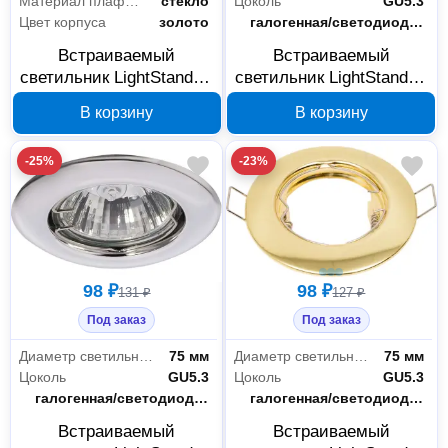
Материал плафона
стекло
Цоколь
GU5.3
Цвет корпуса
золото
Тип лампы
галогенная/светодиодная
Встраиваемый
Встраиваемый
светильник LightStandart
светильник LightStandart
Venecia 51 04 70 MR16
Sfera 51 0 06 MR16
В корзину
В корзину
золото с прозрачным
GU5.3 никель IT8093
стеклом IT8286
-25%
-23%
98 ₽
98 ₽
131 ₽
127 ₽
Под заказ
Под заказ
Диаметр светильника
75 мм
Диаметр светильника
75 мм
Цоколь
GU5.3
Цоколь
GU5.3
Тип лампы
галогенная/светодиодная
Тип лампы
галогенная/светодиодная
Встраиваемый
Встраиваемый