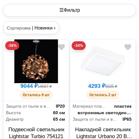
☰
Фильтр
|
Новинки
Сортировка
▾
-38%
-34%
9044 ₽
4293 ₽
14587 ₽
6505 ₽
Осталось 9 шт
Осталось 2 шт
Защита от пыли и влаги
IP20
Материал плафона
пластик
Высота
60 см
Цоколь
встроенные светодиоды (LED)
Диаметр
65 см
Защита от пыли и влаги
IP65
Подвесной светильник
Накладной светильник
Lightstar Turbio 754121
Lightstar Urbano 20 Вт