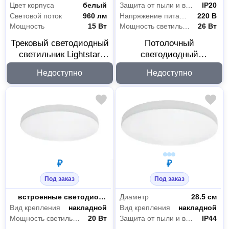
Цвет корпуса
белый
Защита от пыли и влаги
IP20
Световой поток
960 лм
Напряжение питания
220 В
Мощность
15 Вт
Мощность светильника
26 Вт
Трековый светодиодный
Потолочный
светильник Lightstar
светодиодный
301564
светильник Lightstar
Недоступно
Недоступно
213837
₽
₽
Под заказ
Под заказ
Цоколь
встроенные светодиоды(LED)
Диаметр
28.5 см
Вид крепления
накладной
Вид крепления
накладной
Мощность светильника
20 Вт
Защита от пыли и влаги
IP44