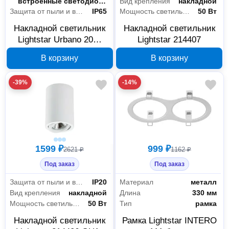
Цоколь
встроенные светодиоды (LED)
Вид крепления
накладной
Защита от пыли и влаги
IP65
Мощность светильника
50 Вт
Накладной светильник
Накладной светильник
Lightstar Urbano 20W
Lightstar 214407
IP65 216972
В корзину
В корзину
-39%
-14%
1599 ₽
999 ₽
2621 ₽
1162 ₽
Под заказ
Под заказ
Защита от пыли и влаги
IP20
Материал
металл
Вид крепления
накладной
Длина
330 мм
Мощность светильника
50 Вт
Тип
рамка
Накладной светильник
Рамка Lightstar INTERO