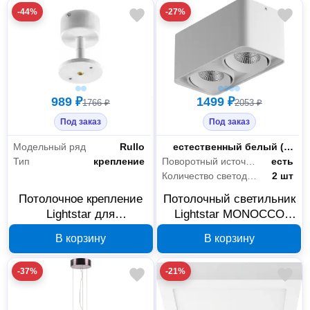
-44%
-27%
989 ₽
1499 ₽
1766 ₽
2053 ₽
Под заказ
Под заказ
Модельный ряд
Rullo
Цветность
естественный белый (3300-5000 К)
Тип
крепление
Поворотный источник света
есть
Количество светодиодов/ламп
2 шт
Потолочное крепление
Потолочный светильник
Lightstar для
Lightstar MONOCCO
светильников
052126
В корзину
В корзину
21443Х/21448X Rullo
590006
-37%
-21%