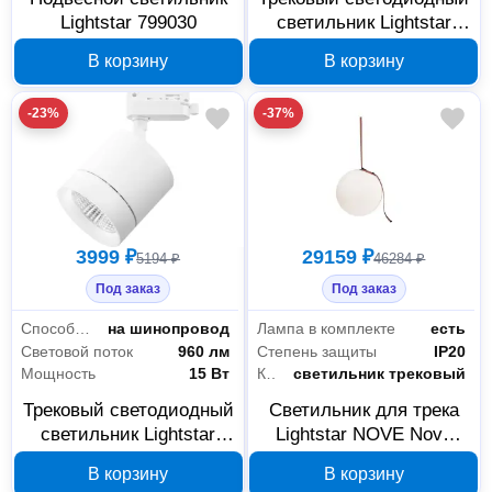
Lightstar 799030
светильник Lightstar
301294
В корзину
В корзину
-23%
-37%
3999 ₽
29159 ₽
5194 ₽
46284 ₽
Под заказ
Под заказ
Способ установки
на шинопровод
Лампа в комплекте
есть
Световой поток
960 лм
Степень защиты
IP20
Мощность
15 Вт
Компоненты трек системы
светильник трековый
Трековый светодиодный
Светильник для трека
светильник Lightstar
Lightstar NOVE Nove
301264
208527
В корзину
В корзину