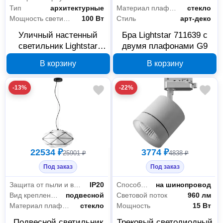
Тип
архитектурные
Материал плафона
стекло
Мощность светильника
100 Вт
Стиль
арт-деко
Уличный настенный
Бра Lightstar 711639 с
светильник Lightstar
двумя плафонами G9
351619
В корзину
В корзину
-13%
-22%
22534 ₽
3774 ₽
25901 ₽
4838 ₽
Под заказ
Под заказ
Защита от пыли и влаги
IP20
Способ установки
на шинопровод
Вид крепления
подвесной
Световой поток
960 лм
Материал плафона
стекло
Мощность
15 Вт
Подвесной светильник
Трековый светодиодный