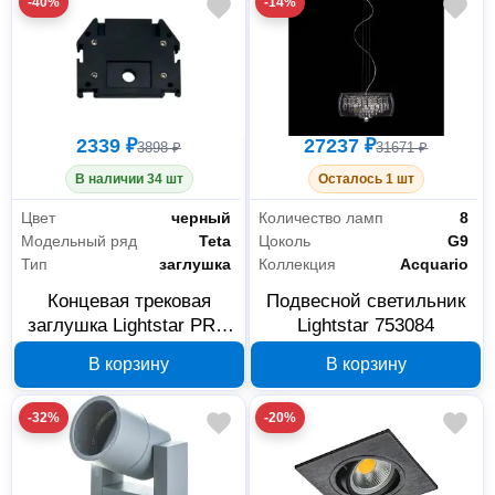
-40%
-14%
2339 ₽
27237 ₽
3898 ₽
31671 ₽
В наличии 34 шт
Осталось 1 шт
Цвет
черный
Количество ламп
8
Модельный ряд
Teta
Цоколь
G9
Тип
заглушка
Коллекция
Acquario
Концевая трековая
Подвесной светильник
заглушка Lightstar PRO
Lightstar 753084
Teta для 50519X 505147
В корзину
В корзину
-32%
-20%