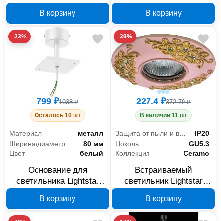
216804
В корзину
В корзину
-23%
-39%
799 ₽
227.4 ₽
1038 ₽
372.79 ₽
Осталось 10 шт
В наличии 11 шт
Материал
металл
Защита от пыли и влаги
IP20
Ширина/диаметр
80 мм
Цоколь
GU5.3
Цвет
белый
Коллекция
Ceramo
Основание для
Встраиваемый
светильника Lightstar
светильник Lightstar
Rullo белое 590216
Ceramo 27211110 GU5.3
В корзину
В корзину
розовый