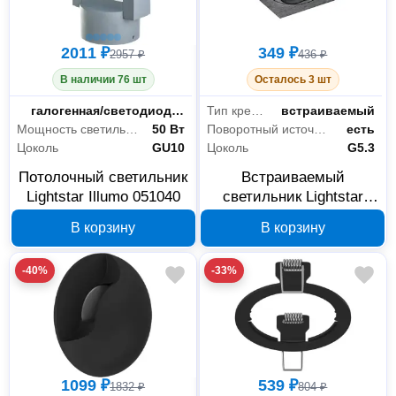
2011 ₽
349 ₽
2957 ₽
436 ₽
В наличии 76 шт
Осталось 3 шт
Тип лампы
галогенная/светодиодная
Тип крепления
встраиваемый
Мощность светильника
50 Вт
Поворотный источник света
есть
Цоколь
GU10
Цоколь
G5.3
Потолочный светильник
Встраиваемый
Lightstar Illumo 051040
светильник Lightstar
Banale 012037 черный,
В корзину
В корзину
15 Вт
-40%
-33%
1099 ₽
539 ₽
1832 ₽
804 ₽