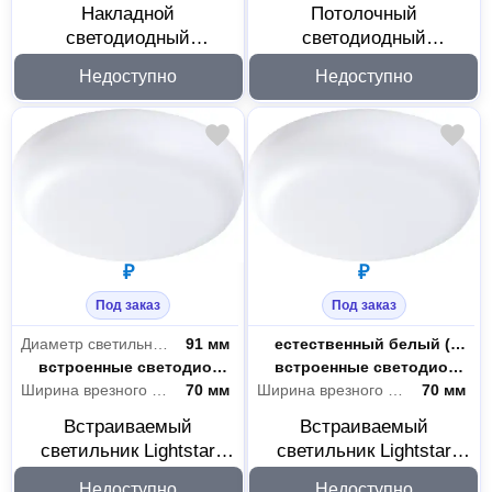
Накладной
Потолочный
Электрика и свет
40
светодиодный
светодиодный
светильник Lightstar
светильник Lightstar
Освещение
15
Недоступно
Недоступно
225204
Arco 225202
Светильники
25
₽
₽
Под заказ
Под заказ
Диаметр светильника
91 мм
Цветность
естественный белый (3300-5000 К)
Цоколь
встроенные светодиоды (LED)
Цоколь
встроенные светодиоды (LED)
Ширина врезного отверстия
70 мм
Ширина врезного отверстия
70 мм
Встраиваемый
Встраиваемый
светильник Lightstar
светильник Lightstar
Zocco 221092
Zocco 221094
Недоступно
Недоступно