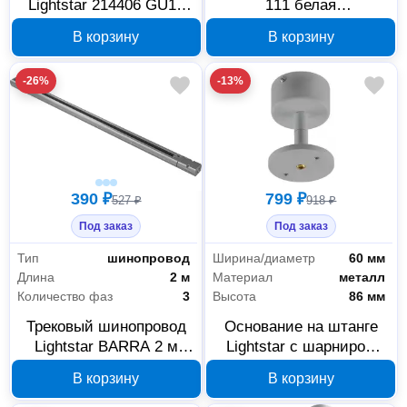
Lightstar 214406 GU10
111 белая
белый
металлическая 217926
В корзину
В корзину
-26%
-13%
390 ₽
799 ₽
527 ₽
918 ₽
Под заказ
Под заказ
Тип
шинопровод
Ширина/диаметр
60 мм
Длина
2 м
Материал
металл
Количество фаз
3
Высота
86 мм
Трековый шинопровод
Основание на штанге
Lightstar BARRA 2 м
Lightstar с шарниром
серый 504029
Rullo 590009
В корзину
В корзину