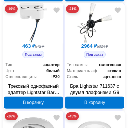
-19%
-41%
463 ₽
2964 ₽
572 ₽
5024 ₽
Под заказ
Под заказ
Тип
адаптер
Тип лампы
галогенная
Цвет
белый
Материал плафона
стекло
Степень защиты
IP20
Стиль
арт-деко
Трековый однофазный
Бра Lightstar 711637 с
адаптер Lightstar Barra
двумя плафонами G9
592006
В корзину
В корзину
-26%
-45%