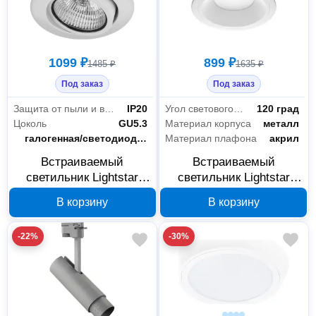
1099 ₽
899 ₽
1485 ₽
1635 ₽
Под заказ
Под заказ
Защита от пыли и влаги
IP20
Угол светового пучка
120 град
Цоколь
GU5.3
Материал корпуса
металл
Тип лампы
галогенная/светодиодная
Материал плафона
акрил
Встраиваемый
Встраиваемый
светильник Lightstar
светильник Lightstar
Teso ADJ 11080
Zocco со встроенными
В корзину
В корзину
светодиодами 220092
-22%
-30%