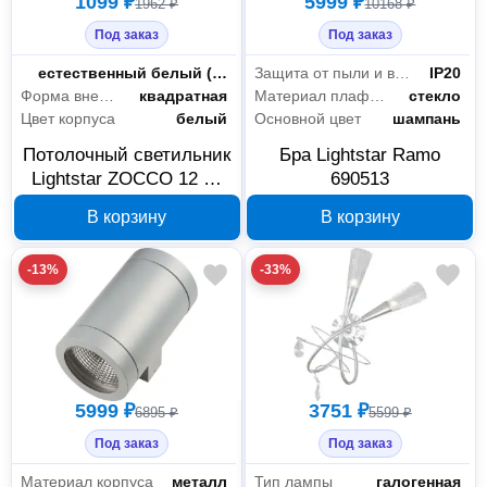
1099 ₽
5999 ₽
1962 ₽
10168 ₽
Под заказ
Под заказ
Цветность
естественный белый (3300-5000 К)
Защита от пыли и влаги
IP20
Форма внешней части
квадратная
Материал плафона
стекло
Цвет корпуса
белый
Основной цвет
шампань
Потолочный светильник
Бра Lightstar Ramo
Lightstar ZOCCO 12 Вт
690513
324124
В корзину
В корзину
-13%
-33%
5999 ₽
3751 ₽
6895 ₽
5599 ₽
Под заказ
Под заказ
Материал корпуса
металл
Тип лампы
галогенная