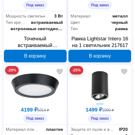
Под заказ
Под заказ
Мощность светильника
3 Вт
Материал
металл
Тип крепления
встраиваемый
Цвет
черный
Цоколь
встроенные светодиоды (LED)
Тип
рамка
Точечный
Рамка Lightstar Intero 16
встраиваемый
на 1 светильник 217617
светильник Lightstar
В корзину
В корзину
Lumina 212273 со
встроенными LED
-29%
-25%
4199 ₽
1499 ₽
5914 ₽
1999 ₽
Под заказ
Под заказ
Материал плафона
пластик
Защита от пыли и влаги
IP20