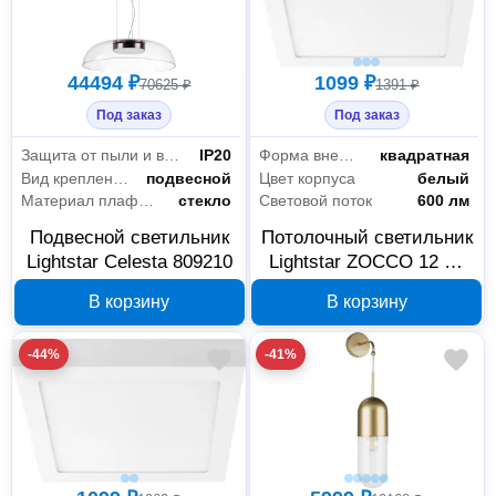
44494 ₽
1099 ₽
70625 ₽
1391 ₽
Под заказ
Под заказ
Защита от пыли и влаги
IP20
Форма внешней части
квадратная
Вид крепления
подвесной
Цвет корпуса
белый
Материал плафона
стекло
Световой поток
600 лм
Подвесной светильник
Потолочный светильник
Lightstar Celesta 809210
Lightstar ZOCCO 12 Вт
324122
В корзину
В корзину
-44%
-41%