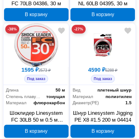
FC 70LB 04386, 30 м
NL 60LB 04395, 30 м
В корзину
В корзину
-38%
-27%
1595 ₽
4590 ₽
2573 ₽
6288 ₽
Под заказ
Под заказ
Длина
50 м
Вид
плетеный шнур
Степень плавучести
тонущая
Материал
полиэтилен
Материал
флюрокарбон
Диаметр(PE)
1.5
Шоклидер Linesystem
Шнур Linesystem Jigging
FC 30LB 50 м 0.5 мм
PE X8 #1.5 200 м 04414
04391
В корзину
В корзину