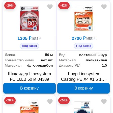
-20%
-42%
1305 ₽
2700 ₽
1631 ₽
4655 ₽
Под заказ
Под заказ
Длина
50 м
Вид
плетеный шнур
Количество нитей
нет шт
Материал
полиэтилен
Материал
флюрокарбон
Диаметр(PE)
1.5
Шоклидер Linesystem
Шнур Linesystem
FC 16LB 50 м 04389
Casting PE X4 #1.5 150
м olive 04518
В корзину
В корзину
-28%
-24%