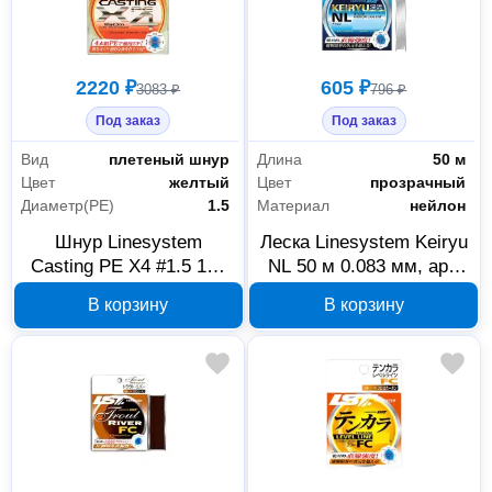
2220 ₽
605 ₽
3083 ₽
796 ₽
Под заказ
Под заказ
Вид
плетеный шнур
Длина
50 м
Цвет
желтый
Цвет
прозрачный
Диаметр(PE)
1.5
Материал
нейлон
Шнур Linesystem
Леска Linesystem Keiryu
Casting PE X4 #1.5 150
NL 50 м 0.083 мм, арт.
м желтый 04511
01674
В корзину
В корзину