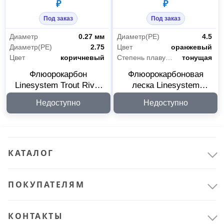
₽
₽
Под заказ
Под заказ
Диаметр
0.27 мм
Диаметр(PE)
4.5
Диаметр(PE)
2.75
Цвет
оранжевый
Цвет
коричневый
Степень плавучести
тонущая
Флюорокарбон
Флюорокарбоновая
Linesystem Trout River
леска Linesystem
FC 10 LB 150 м 01696
Tenkara Level Line FC 20
Недоступно
Недоступно
м #4.5 0.355 мм 01688
КАТАЛОГ
ПОКУПАТЕЛЯМ
КОНТАКТЫ