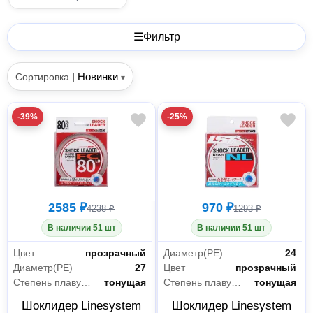
☰
Фильтр
|
Новинки
Сортировка
▾
-39%
-25%
2585 ₽
970 ₽
4238 ₽
1293 ₽
В наличии 51 шт
В наличии 51 шт
Цвет
прозрачный
Диаметр(PE)
24
Диаметр(PE)
27
Цвет
прозрачный
Степень плавучести
тонущая
Степень плавучести
тонущая
Шоклидер Linesystem
Шоклидер Linesystem