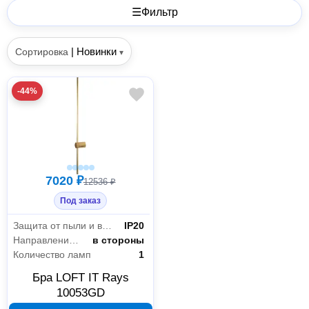
☰
Фильтр
|
Новинки
Сортировка
▾
-44%
7020 ₽
12536 ₽
Под заказ
Защита от пыли и влаги
IP20
Направление плафонов
в стороны
Количество ламп
1
Бра LOFT IT Rays
10053GD