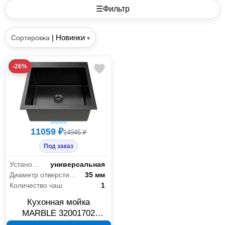
☰
Фильтр
|
Новинки
Сортировка
▾
-26%
11059 ₽
14945 ₽
Под заказ
Установка
универсальная
Диаметр отверстия под смеситель
35 мм
Количество чаш
1
Кухонная мойка
MARBLE 32001702
VM500/500B из