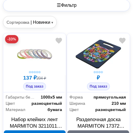
☰
Фильтр
|
Новинки
Сортировка
▾
-33%
137 ₽
₽
204 ₽
Под заказ
Под заказ
Габариты без упаковки
1000х5 мм
Форма
прямоугольная
Цвет
разноцветный
Ширина
210 мм
Материал
бумага
Цвет
разноцветный
Набор клейких лент
Разделочная доска
MARMITON 32110110
MARMITON 17372
для декорирования яиц,
Цветной тигр 29х21х0,6