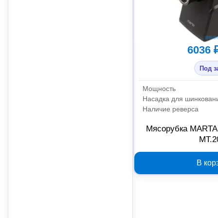
6036 
Под з
Мощность
Насадка для шинкован
Наличие реверса
Мясорубка MARTA 
MT.2
В кор