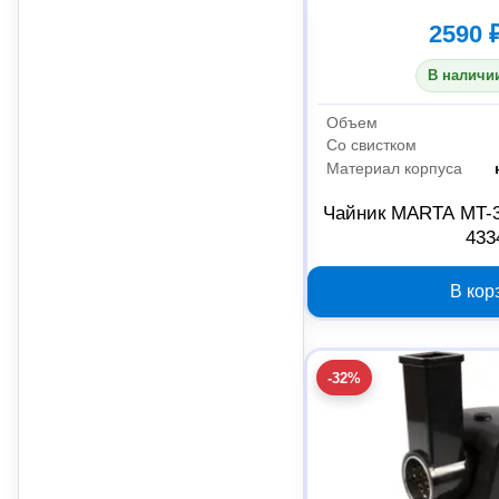
2590 
В наличии
Объем
Со свистком
Материал корпуса
Чайник MARTA MT-30
433
В кор
-32%