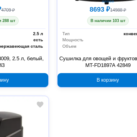
₽
8693 ₽
4709 ₽
14988 ₽
 288 шт
В наличии 103 шт
2.5 л
Тип
конве
есть
Мощность
нержавеющая сталь
Объем
09, 2.5 л, белый,
Сушилка для овощей и фрукто
43
MT-FD1897A 42849
зину
В корзину