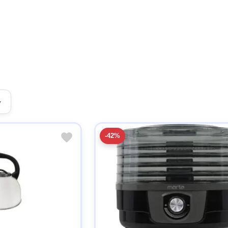
▾
-42%