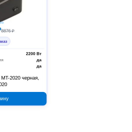
₽
8876 ₽
аказ
2200 Вт
ия
да
да
MT-2020 черная,
020
зину