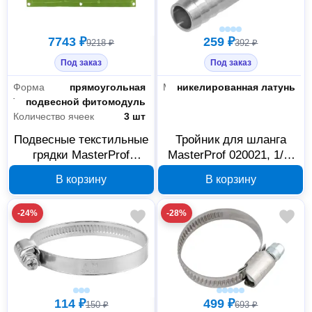
7743 ₽
259 ₽
9218 ₽
392 ₽
Под заказ
Под заказ
Форма
прямоугольная
Материал
никелированная латунь
Тип
подвесной фитомодуль
Количество ячеек
3 шт
Подвесные текстильные
Тройник для шланга
грядки MasterProf
MasterProf 020021, 1/2,
070829 22×60 см, 3
никелированная латунь
В корзину
В корзину
кармана
-24%
-28%
114 ₽
499 ₽
150 ₽
693 ₽