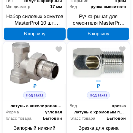
Тип
хомут шарнирный
Покрытие
хром
Min диаметр
17 мм
Вид
ручка смесителя
Набор силовых хомутов
Ручка-рычаг для
MasterProf 10 шт.
смесителя MasterProf
140916
030254 под картридж 35
В корзину
В корзину
мм
₽
₽
Под заказ
Под заказ
Материал
латунь с никелированным покрытием
Вид
врезка
Форма
угловая
Материал
латунь с хромовым покрытием
Класс товара
Бытовой
Класс товара
Бытовой
Запорный нижний
Врезка для крана