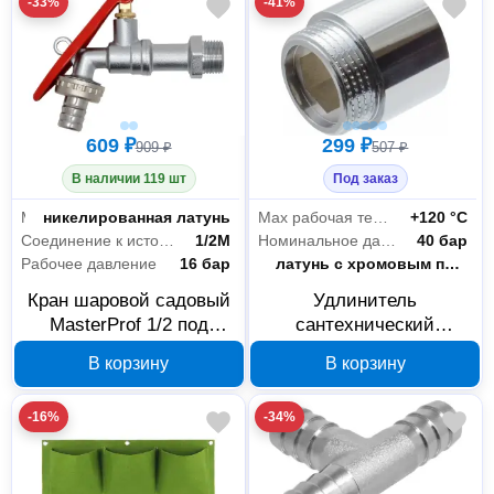
-33%
-41%
HS.110016
609 ₽
299 ₽
909 ₽
507 ₽
В наличии 119 шт
Под заказ
Материал
никелированная латунь
Max рабочая температура
+120 °С
Соединение к источнику
1/2M
Номинальное давление
40 бар
Рабочее давление
16 бар
Материал
латунь с хромовым покрытием
Кран шаровой садовый
Удлинитель
MasterProf 1/2 под
сантехнический
замок 081023
MasterProf 070700
В корзину
В корзину
3/4"-3/4", 20 мм,
латунный
-16%
-34%
хромированный