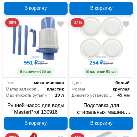
лента MasterProf 25 мм
лента MasterProf 48 мм
В корзину
В корзину
x 25 м HS.070037
x 25 м HS.070028
-30%
-24%
551 ₽
254 ₽
787 ₽
334 ₽
В наличии 665 шт
В наличии 65 шт
Тип
механическая
Цвет
белый
Материал корпуса
пластик
Форма
круглая
Мах емкость бутыли
19 л
Диаметр установочного отверстия
45 мм
Ручной насос для воды
Подставка для
MasterProf 130916
стиральных машин,
холодильников и
В корзину
В корзину
сушильных барабанов
MasterProf 4 шт.