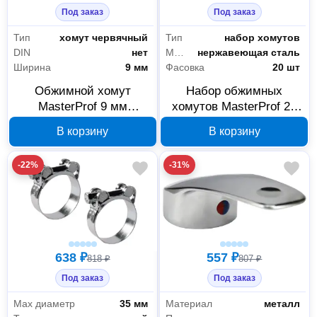
Под заказ
Под заказ
Тип
хомут червячный
Тип
набор хомутов
DIN
нет
Материал
нержавеющая сталь
Ширина
9 мм
Фасовка
20 шт
Обжимной хомут
Набор обжимных
MasterProf 9 мм
хомутов MasterProf 20
оцинкованный 40-60 мм
шт. 140912
В корзину
В корзину
2 шт 140852
-22%
-31%
638 ₽
557 ₽
818 ₽
807 ₽
Под заказ
Под заказ
Max диаметр
35 мм
Материал
металл