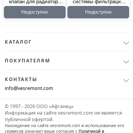
клапан для радиатора
системы фильтрации
MasterProf угловой 3/4
MasterProf 230113
Недоступно
Недоступно
030081
КАТАЛОГ
ПОКУПАТЕЛЯМ
Сантехника
6
Водоснабжение и водоотведение
1
КОНТАКТЫ
Инженерная сантехника
2
info@vesremont.com
Комплектующие и расходные материалы для сантехники
3
© 1997 - 2026 ООО «Афганец»
Крепёж
5
Информация на сайте vesremont.com не является
публичной офертой.
Монтажные ленты
2
Нахождение на сайте vesremont.com и использование его
сервисов означает ваше согласие с
Политикой в