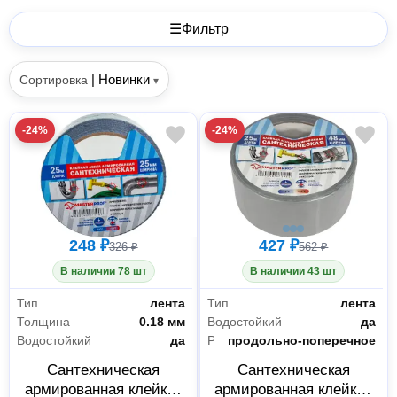
☰
Фильтр
|
Новинки
Сортировка
▾
-24%
-24%
248 ₽
427 ₽
326 ₽
562 ₽
В наличии 78 шт
В наличии 43 шт
Тип
лента
Тип
лента
Толщина
0.18 мм
Водостойкий
да
Водостойкий
да
Расположение армирующих волокон
продольно-поперечное
Сантехническая
Сантехническая
армированная клейкая
армированная клейкая