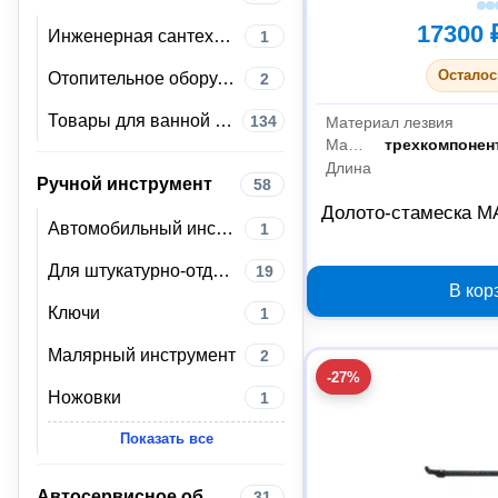
17300 
Инженерная сантехника
1
Осталос
Отопительное оборудование
2
Товары для ванной комнаты и туалета
134
Материал лезвия
Материал рукояти
трехкомпонен
Длина
Ручной инструмент
58
Долото-стамеска M
Автомобильный инструмент
1
Для штукатурно-отделочных работ
19
В кор
Ключи
1
Малярный инструмент
2
-27%
Ножовки
1
Показать все
Автосервисное оборудование
31