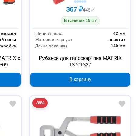
367 ₽
448 ₽
В наличии 19 шт
металл
Ширина ножа
42 мм
ой пены
Материал корпуса
пластик
коробка
Длина подошвы
140 мм
MATRIX с
Рубанок для гипсокартона MATRIX
669
13701327
В корзину
-38%