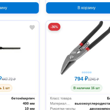
зину
В корзину
-36%
₽
794 ₽
447.72 ₽
1241 ₽
ь 1 шт
В наличии 16 шт
бетон/кирпич
Класс товара
Б
400 мм
Материал губок
высокоуглеродиста
10 мм
Рукоятки-чехлы
двухкомпо