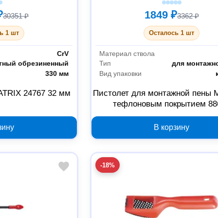
₽
1849 ₽
30351 ₽
3362 ₽
ь 1 шт
Осталось 1 шт
CrV
Материал ствола
тный обрезиненный
Тип
для монтажн
330 мм
Вид упаковки
ATRIX 24767 32 мм
Пистолет для монтажной пены 
тефлоновым покрытием 88
зину
В корзину
-18%