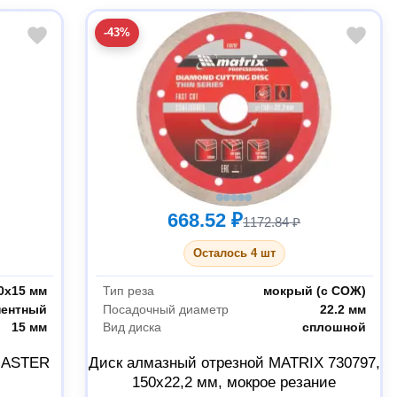
-43%
668.52 ₽
1172.84 ₽
Осталось 4 шт
0х15 мм
Тип реза
мокрый (с СОЖ)
нентный
Посадочный диаметр
22.2 мм
15 мм
Вид диска
сплошной
MASTER
Диск алмазный отрезной MATRIX 730797,
150х22,2 мм, мокрое резание