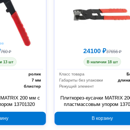
₽
24100 ₽
760 ₽
37656 ₽
и 13 шт
В наличии 18 шт
ролик
Класс товара
Б
7 мм
Габариты без упаковки
длина
блистер
Режущий элемент
 MATRIX 200 мм с
Плиткорез-кусачки MATRIX 20
ором 13701320
пластмассовым упором 137
зину
В корзину