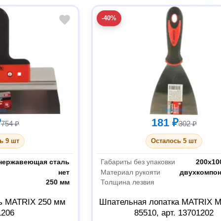
-40%
₽
181 ₽
754 ₽
302 ₽
ь 9 шт
Осталось 5 шт
нержавеющая сталь
Габариты без упаковки
200х10
нет
Материал рукояти
двухкомпо
250 мм
Толщина лезвия
ь MATRIX 250 мм
Шпательная лопатка MATRIX 
1206
85510, арт. 13701202