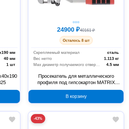
24900 ₽
40161 ₽
Осталось 8 шт
х190 мм
Скрепляемый материал
сталь
40 мм
Вес нетто
1.113 кг
1 шт
Max диаметр получаемого отверстия
4.5 мм
х40х190
Просекатель для металлического
325
профиля под гипсокартон MATRIX
13701324
В корзину
-43%