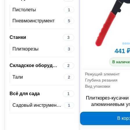
Пистолеты
1
Пневмоинструмент
5
Станки
3
Плиткорезы
3
441 
В наличи
Складское оборудование
2
Режущий элемент
Тали
2
Глубина резания
Вид упаковки
Всё для сада
1
Плиткорез-кусачки
алюминиевым уп
Садовый инструмент и инвентарь
1
В кор