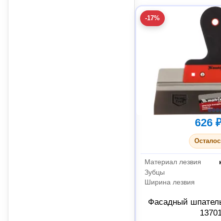
-17%
626 
Осталос
Материал лезвия
Зубцы
Ширина лезвия
Фасадный шпател
1370