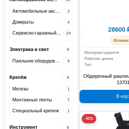
Автомобильные аксессуары
3
Домкраты
4
28600 
Сервисно-гаражный инструмент
24
Осталос
Электрика и свет
9
Материал рукояти
Рабочая длина
Паяльное оборудование
9
Тип
Обдирочный рашпи
Крепёж
9
1370
Метизы
1
В кор
Монтажные ленты
7
Специальный крепеж
1
-42%
Инструмент
6