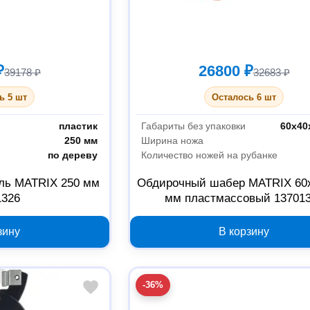
₽
26800 ₽
39178 ₽
32683 ₽
ь 5 шт
Осталось 6 шт
пластик
Габариты без упаковки
60х40
250 мм
Ширина ножа
по дереву
Количество ножей на рубанке
ль MATRIX 250 мм
Обдирочный шабер MATRIX 60
1326
мм пластмассовый 13701
зину
В корзину
-36%