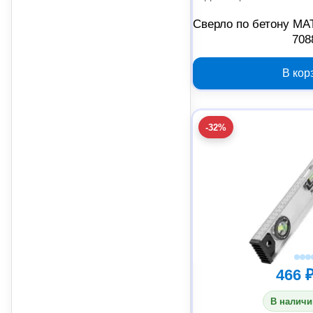
Сверло по бетону MA
708
В кор
-32%
466 
В наличи